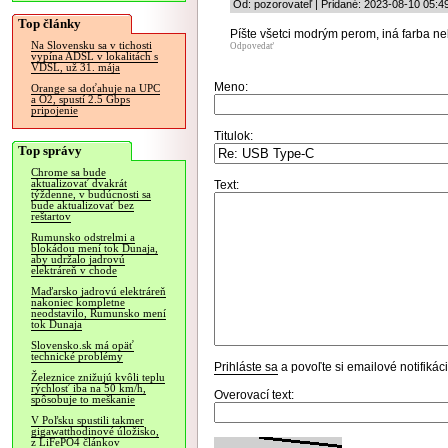
Od: pozorovateľ | Pridané: 2023-08-10 05:4
Top články
Píšte všetci modrým perom, iná farba n
Na Slovensku sa v tichosti
Odpovedať
vypína ADSL v lokalitách s
VDSL, už 31. mája
Meno:
Orange sa doťahuje na UPC
a O2, spustí 2.5 Gbps
pripojenie
Titulok:
Top správy
Chrome sa bude
aktualizovať dvakrát
Text:
týždenne, v budúcnosti sa
bude aktualizovať bez
reštartov
Rumunsko odstrelmi a
blokádou mení tok Dunaja,
aby udržalo jadrovú
elektráreň v chode
Maďarsko jadrovú elektráreň
nakoniec kompletne
neodstavilo, Rumunsko mení
tok Dunaja
Slovensko.sk má opäť
technické problémy
Prihláste sa
a povoľte si emailové notifiká
Železnice znižujú kvôli teplu
rýchlosť iba na 50 km/h,
Overovací text:
spôsobuje to meškanie
V Poľsku spustili takmer
gigawatthodinové úložisko,
z LiFePO4 článkov