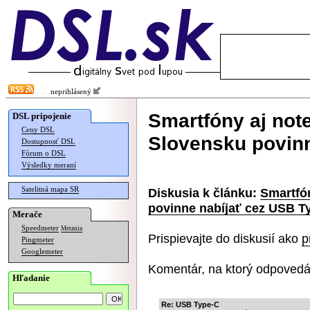
neprihlásený
Smartfóny aj not
DSL pripojenie
Ceny DSL
Slovensku povinn
Dostupnosť DSL
Fórum o DSL
Výsledky meraní
Satelitná mapa SR
Diskusia k článku:
Smartfó
povinne nabíjať cez USB T
Merače
Speedmeter
Merania
Prispievajte do diskusií ako
p
Pingmeter
Googlemeter
Komentár, na ktorý odpovedá
Hľadanie
Re: USB Type-C