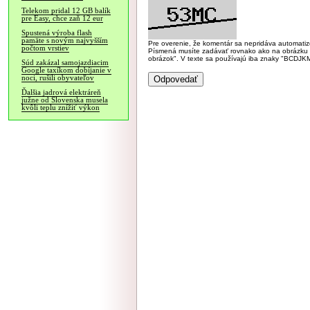
Telekom pridal 12 GB balík
pre Easy, chce zaň 12 eur
Spustená výroba flash
pamäte s novým najvyšším
Pre overenie, že komentár sa nepridáva automatizov
počtom vrstiev
Písmená musíte zadávať rovnako ako na obrázku veľk
obrázok". V texte sa používajú iba znaky "BC
Súd zakázal samojazdiacim
Google taxíkom dobíjanie v
noci, rušili obyvateľov
Ďalšia jadrová elektráreň
južne od Slovenska musela
kvôli teplu znížiť výkon