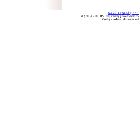
NÁVŠTEVNOSŤ
|
INZE
(C) 2004, 2005 DSL.sk | Všetky práva vyhradené
Všetky uvedené informácie sú b