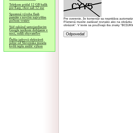
Telekom pridal 12 GB balík
pre Easy, chce zaň 12 eur
Spustená výroba flash
pamäte s novým najvyšším
Pre overenie, že komentár sa nepridáva automatizov
počtom vrstiev
Písmená musíte zadávať rovnako ako na obrázku veľk
obrázok". V texte sa používajú iba znaky "BC
Súd zakázal samojazdiacim
Google taxíkom dobíjanie v
noci, rušili obyvateľov
Ďalšia jadrová elektráreň
južne od Slovenska musela
kvôli teplu znížiť výkon