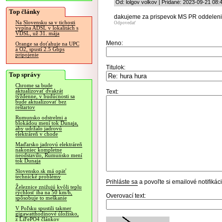
Od: lolgov volkov | Pridané: 2023-09-21 08:
Top články
dakujeme za prispevok MS PR oddeleniu a
Na Slovensku sa v tichosti
Odpovedať
vypína ADSL v lokalitách s
VDSL, už 31. mája
Meno:
Orange sa doťahuje na UPC
a O2, spustí 2.5 Gbps
pripojenie
Titulok:
Top správy
Chrome sa bude
aktualizovať dvakrát
Text:
týždenne, v budúcnosti sa
bude aktualizovať bez
reštartov
Rumunsko odstrelmi a
blokádou mení tok Dunaja,
aby udržalo jadrovú
elektráreň v chode
Maďarsko jadrovú elektráreň
nakoniec kompletne
neodstavilo, Rumunsko mení
tok Dunaja
Slovensko.sk má opäť
technické problémy
Prihláste sa
a povoľte si emailové notifiká
Železnice znižujú kvôli teplu
rýchlosť iba na 50 km/h,
Overovací text:
spôsobuje to meškanie
V Poľsku spustili takmer
gigawatthodinové úložisko,
z LiFePO4 článkov