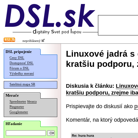
neprihlásený
Linuxové jadrá s
DSL pripojenie
Ceny DSL
kratšiu podporu, 
Dostupnosť DSL
Fórum o DSL
Výsledky meraní
Satelitná mapa SR
Diskusia k článku:
Linuxov
kratšiu podporu, zrejme ib
Merače
Speedmeter
Merania
Prispievajte do diskusií ako
p
Pingmeter
Googlemeter
Komentár, na ktorý odpovedá
Hľadanie
Re: hura hura