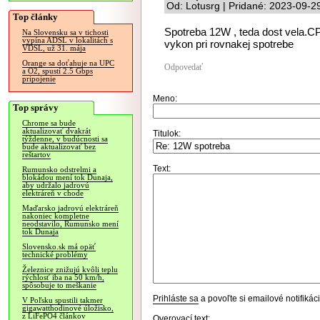
Od: Lotusrg | Pridané: 2023-09-2
Top články
Spotreba 12W , teda dost vela.C
Na Slovensku sa v tichosti
vypína ADSL v lokalitách s
vykon pri rovnakej spotrebe
VDSL, už 31. mája
Orange sa doťahuje na UPC
Odpovedať
a O2, spustí 2.5 Gbps
pripojenie
Meno:
Top správy
Chrome sa bude
aktualizovať dvakrát
Titulok:
týždenne, v budúcnosti sa
bude aktualizovať bez
reštartov
Text:
Rumunsko odstrelmi a
blokádou mení tok Dunaja,
aby udržalo jadrovú
elektráreň v chode
Maďarsko jadrovú elektráreň
nakoniec kompletne
neodstavilo, Rumunsko mení
tok Dunaja
Slovensko.sk má opäť
technické problémy
Železnice znižujú kvôli teplu
rýchlosť iba na 50 km/h,
spôsobuje to meškanie
Prihláste sa
a povoľte si emailové notifiká
V Poľsku spustili takmer
gigawatthodinové úložisko,
z LiFePO4 článkov
Overovací text: