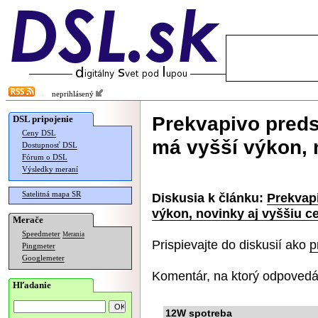
neprihlásený
Prekvapivo preds
DSL pripojenie
Ceny DSL
má vyšší výkon, 
Dostupnosť DSL
Fórum o DSL
Výsledky meraní
Satelitná mapa SR
Diskusia k článku:
Prekvap
výkon, novinky aj vyššiu c
Merače
Speedmeter
Merania
Prispievajte do diskusií ako
p
Pingmeter
Googlemeter
Komentár, na ktorý odpovedá
Hľadanie
12W spotreba