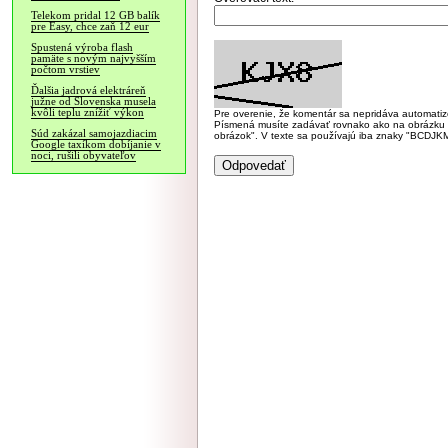
Telekom pridal 12 GB balík
pre Easy, chce zaň 12 eur
Spustená výroba flash
pamäte s novým najvyšším
počtom vrstiev
Ďalšia jadrová elektráreň
južne od Slovenska musela
kvôli teplu znížiť výkon
Pre overenie, že komentár sa nepridáva automatizov
Písmená musíte zadávať rovnako ako na obrázku veľk
Súd zakázal samojazdiacim
obrázok". V texte sa používajú iba znaky "BC
Google taxíkom dobíjanie v
noci, rušili obyvateľov