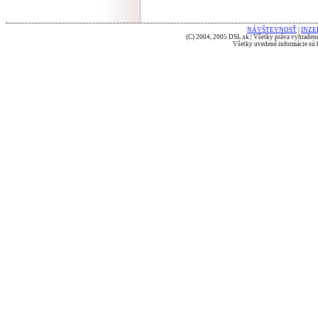
NÁVŠTEVNOSŤ
|
INZE
(C) 2004, 2005 DSL.sk | Všetky práva vyhradené
Všetky uvedené informácie sú b