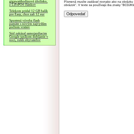
gigawatthodinové úložisko,
Písmená musíte zadávať rovnako ako na obrázku veľk
z LiFePO4 článkov
obrázok". V texte sa používajú iba znaky "BC
Telekom pridal 12 GB balík
pre Easy, chce zaň 12 eur
Spustená výroba flash
pamäte s novým najvyšším
počtom vrstiev
Súd zakázal samojazdiacim
Google taxíkom dobíjanie v
noci, rušili obyvateľov