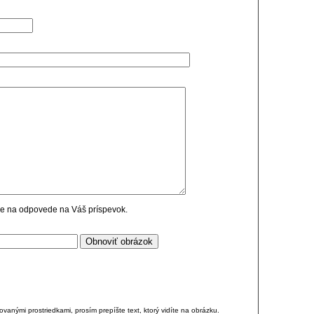
cie na odpovede na Váš príspevok.
anými prostriedkami, prosím prepíšte text, ktorý vidíte na obrázku.