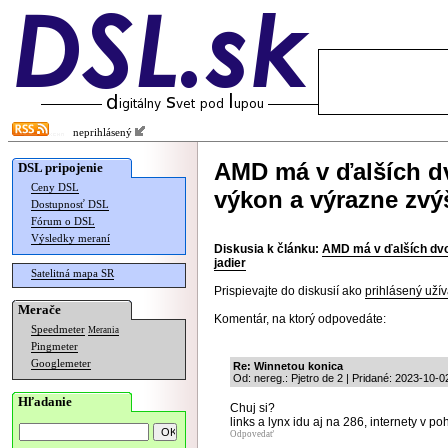
neprihlásený
AMD má v ďalších d
DSL pripojenie
Ceny DSL
výkon a výrazne zvýš
Dostupnosť DSL
Fórum o DSL
Výsledky meraní
Diskusia k článku:
AMD má v ďalších dvo
jadier
Satelitná mapa SR
Prispievajte do diskusií ako
prihlásený užív
Merače
Komentár, na ktorý odpovedáte:
Speedmeter
Merania
Pingmeter
Googlemeter
Re: Winnetou konica
Od: nereg.: Pjetro de 2 | Pridané: 2023-10-0
Hľadanie
Chuj si?
links a lynx idu aj na 286, internety v po
Odpovedať