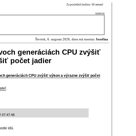
Za poslednú hodinu: 60 meraní
inzercia
Štvrtok, 6. augusta 2026, dnes má meniny
Jozefína
voch generáciách CPU zvýšiť
iť počet jadier
ch generáciách CPU zvýšiť výkon a výrazne zvýšiť počet
ateľ
.
2 07:47:48
hode idú.