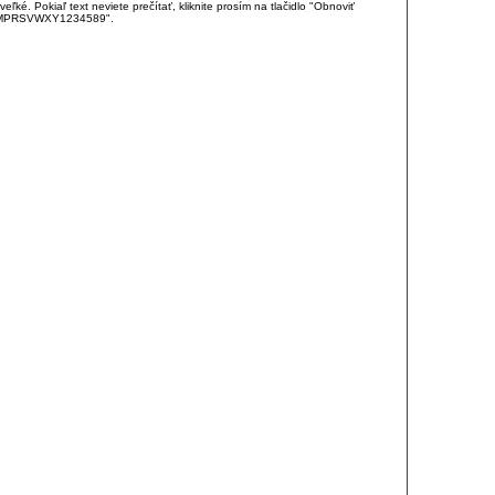
é. Pokiaľ text neviete prečítať, kliknite prosím na tlačidlo "Obnoviť
DJKMPRSVWXY1234589".