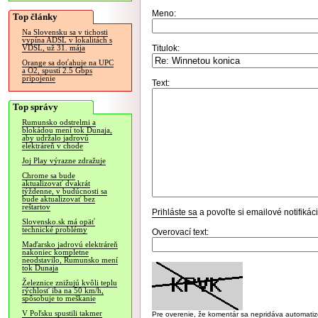
Meno:
Top články
Na Slovensku sa v tichosti
vypína ADSL v lokalitách s
Titulok:
VDSL, už 31. mája
Orange sa doťahuje na UPC
a O2, spustí 2.5 Gbps
pripojenie
Text:
Top správy
Rumunsko odstrelmi a
blokádou mení tok Dunaja,
aby udržalo jadrovú
elektráreň v chode
Joj Play výrazne zdražuje
Chrome sa bude
aktualizovať dvakrát
týždenne, v budúcnosti sa
bude aktualizovať bez
reštartov
Prihláste sa
a povoľte si emailové notifiká
Slovensko.sk má opäť
technické problémy
Overovací text:
Maďarsko jadrovú elektráreň
nakoniec kompletne
neodstavilo, Rumunsko mení
tok Dunaja
Železnice znižujú kvôli teplu
rýchlosť iba na 50 km/h,
spôsobuje to meškanie
V Poľsku spustili takmer
Pre overenie, že komentár sa nepridáva automatizov