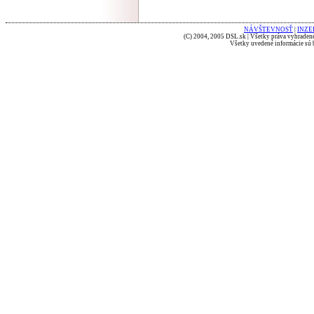
NÁVŠTEVNOSŤ
|
INZE
(C) 2004, 2005 DSL.sk | Všetky práva vyhradené
Všetky uvedené informácie sú b