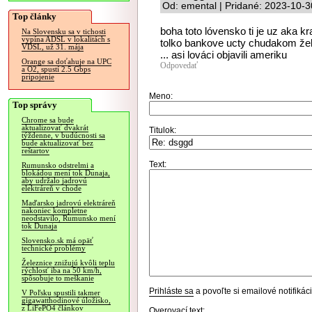
Od: emental | Pridané: 2023-10-3
Top články
boha toto lóvensko ti je uz aka k
Na Slovensku sa v tichosti
vypína ADSL v lokalitách s
tolko bankove ucty chudakom že
VDSL, už 31. mája
... asi lováci objavili ameriku
Orange sa doťahuje na UPC
Odpovedať
a O2, spustí 2.5 Gbps
pripojenie
Meno:
Top správy
Chrome sa bude
aktualizovať dvakrát
Titulok:
týždenne, v budúcnosti sa
bude aktualizovať bez
reštartov
Text:
Rumunsko odstrelmi a
blokádou mení tok Dunaja,
aby udržalo jadrovú
elektráreň v chode
Maďarsko jadrovú elektráreň
nakoniec kompletne
neodstavilo, Rumunsko mení
tok Dunaja
Slovensko.sk má opäť
technické problémy
Železnice znižujú kvôli teplu
rýchlosť iba na 50 km/h,
spôsobuje to meškanie
Prihláste sa
a povoľte si emailové notifiká
V Poľsku spustili takmer
gigawatthodinové úložisko,
z LiFePO4 článkov
Overovací text: