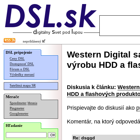
neprihlásený
Western Digital s
DSL pripojenie
Ceny DSL
výrobu HDD a fl
Dostupnosť DSL
Fórum o DSL
Výsledky meraní
Satelitná mapa SR
Diskusia k článku:
Western 
HDD a flashových produkt
Merače
Speedmeter
Merania
Prispievajte do diskusií ako
p
Pingmeter
Googlemeter
Komentár, na ktorý odpovedá
Hľadanie
Re: dsggd