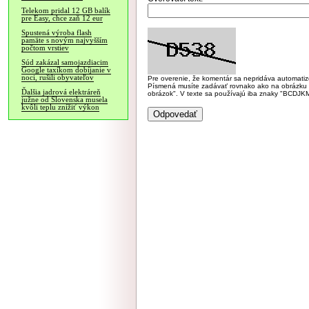
Telekom pridal 12 GB balík
pre Easy, chce zaň 12 eur
Spustená výroba flash
pamäte s novým najvyšším
počtom vrstiev
Súd zakázal samojazdiacim
Google taxíkom dobíjanie v
noci, rušili obyvateľov
Pre overenie, že komentár sa nepridáva automatizov
Písmená musíte zadávať rovnako ako na obrázku veľk
Ďalšia jadrová elektráreň
obrázok". V texte sa používajú iba znaky "BC
južne od Slovenska musela
kvôli teplu znížiť výkon