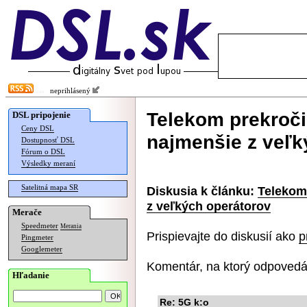
neprihlásený
Telekom prekroči
DSL pripojenie
Ceny DSL
najmenšie z veľk
Dostupnosť DSL
Fórum o DSL
Výsledky meraní
Satelitná mapa SR
Diskusia k článku:
Telekom
z veľkých operátorov
Merače
Speedmeter
Merania
Prispievajte do diskusií ako
p
Pingmeter
Googlemeter
Komentár, na ktorý odpovedá
Hľadanie
Re: 5G k:o