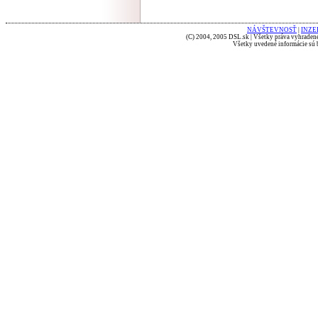
NÁVŠTEVNOSŤ
|
INZE
(C) 2004, 2005 DSL.sk | Všetky práva vyhradené
Všetky uvedené informácie sú b