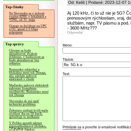
Od: Keliš | Pridané: 2023-12-07 1
Top články
Aj 120 kHz, či to už nie je 5G? Č
Na Slovensku sa v tichosti
vypína ADSL v lokalitách s
prenosovým rýchlostiam, vraj, do 
VDSL, už 31. mája
službám, napr. TV pásmu a pod. P
Orange sa doťahuje na UPC
- 3600 MHz???
a O2, spustí 2.5 Gbps
Odpovedať
pripojenie
Top správy
Meno:
Chrome sa bude
aktualizovať dvakrát
týždenne, v budúcnosti sa
Titulok:
bude aktualizovať bez
reštartov
Rumunsko odstrelmi a
blokádou mení tok Dunaja,
Text:
aby udržalo jadrovú
elektráreň v chode
Maďarsko jadrovú elektráreň
nakoniec kompletne
neodstavilo, Rumunsko mení
tok Dunaja
Slovensko.sk má opäť
technické problémy
Železnice znižujú kvôli teplu
rýchlosť iba na 50 km/h,
spôsobuje to meškanie
V Poľsku spustili takmer
gigawatthodinové úložisko,
Prihláste sa
a povoľte si emailové notifiká
z LiFePO4 článkov