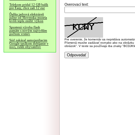
Overovací text:
Telekom pridal 12 GB balík
pre Easy, chce zaň 12 eur
Ďalšia jadrová elektráreň
južne od Slovenska musela
kvôli teplu znížiť výkon
Spustená výroba flash
pamäte s novým najvyšším
počtom vrstiev
Pre overenie, že komentár sa nepridáva automatizov
Súd zakázal samojazdiacim
Písmená musíte zadávať rovnako ako na obrázku veľk
Google taxíkom dobíjanie v
obrázok". V texte sa používajú iba znaky "BC
noci, rušili obyvateľov