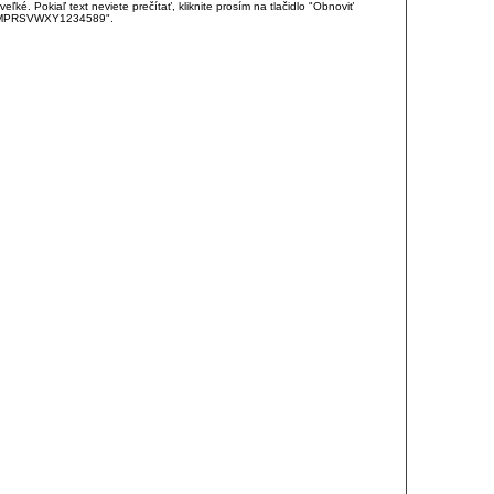
é. Pokiaľ text neviete prečítať, kliknite prosím na tlačidlo "Obnoviť
DJKMPRSVWXY1234589".