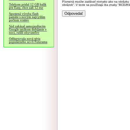
Písmená musíte zadávať rovnako ako na obrázku veľk
Telekom pridal 12 GB balík
obrázok". V texte sa používajú iba znaky "BC
pre Easy, chce zaň 12 eur
Spustená výroba flash
pamäte s novým najvyšším
počtom vrstiev
Súd zakázal samojazdiacim
Google taxíkom dobíjanie v
noci, rušili obyvateľov
Odštartovala nová séria
populárneho sci-fi Futurama