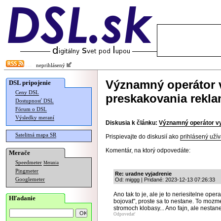
neprihlásený
Významný operátor v
DSL pripojenie
Ceny DSL
preskakovania rekla
Dostupnosť DSL
Fórum o DSL
Výsledky meraní
Diskusia k článku:
Významný operátor vy
Satelitná mapa SR
Prispievajte do diskusií ako
prihlásený užív
Komentár, na ktorý odpovedáte:
Merače
Speedmeter
Merania
Pingmeter
Re: uradne vyjadrenie
Googlemeter
Od: miggg | Pridané: 2023-12-13 07:26:33
Ano tak to je, ale je to neriesitelne ope
Hľadanie
bojovat", proste sa to nestane. To mozme
stromoch klobasy... Ano fajn, ale nestane 
Odpovedať