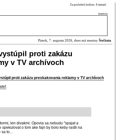
Za poslednú hodinu: 8 meraní
inzercia
Piatok, 7. augusta 2026, dnes má meniny
Štefánia
ystúpil proti zakázu
my v TV archívoch
stúpil proti zakázu preskakovania reklamy v TV archívoch
ateľ
.
ratormi, len divakmi. Opovia sa nebudu "spajat a
 spekulovat o tom ake fajn by bolo keby rastli na
sa to...