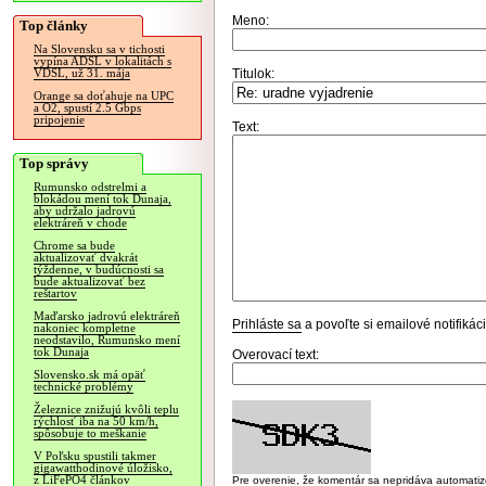
Meno:
Top články
Na Slovensku sa v tichosti
vypína ADSL v lokalitách s
Titulok:
VDSL, už 31. mája
Orange sa doťahuje na UPC
a O2, spustí 2.5 Gbps
pripojenie
Text:
Top správy
Rumunsko odstrelmi a
blokádou mení tok Dunaja,
aby udržalo jadrovú
elektráreň v chode
Chrome sa bude
aktualizovať dvakrát
týždenne, v budúcnosti sa
bude aktualizovať bez
reštartov
Maďarsko jadrovú elektráreň
Prihláste sa
a povoľte si emailové notifiká
nakoniec kompletne
neodstavilo, Rumunsko mení
tok Dunaja
Overovací text:
Slovensko.sk má opäť
technické problémy
Železnice znižujú kvôli teplu
rýchlosť iba na 50 km/h,
spôsobuje to meškanie
V Poľsku spustili takmer
gigawatthodinové úložisko,
z LiFePO4 článkov
Pre overenie, že komentár sa nepridáva automatizov