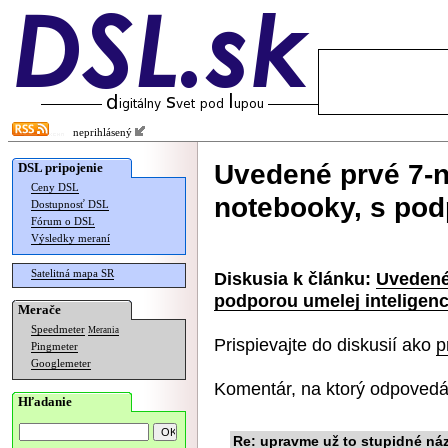
neprihlásený
Uvedené prvé 7-n
DSL pripojenie
Ceny DSL
notebooky, s pod
Dostupnosť DSL
Fórum o DSL
Výsledky meraní
Satelitná mapa SR
Diskusia k článku:
Uvedené
podporou umelej inteligenc
Merače
Speedmeter
Merania
Prispievajte do diskusií ako
p
Pingmeter
Googlemeter
Komentár, na ktorý odpovedá
Hľadanie
Re: upravme už to stupidné náz