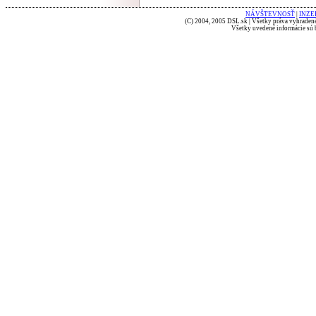
NÁVŠTEVNOSŤ
|
INZE
(C) 2004, 2005 DSL.sk | Všetky práva vyhradené
Všetky uvedené informácie sú b