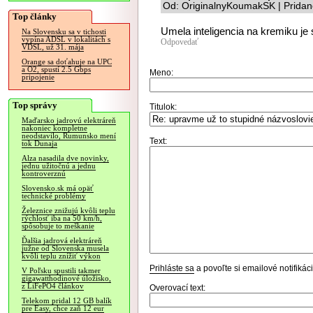
Od: OriginalnyKoumakSK | Pridan
Top články
Umela inteligencia na kremiku je 
Na Slovensku sa v tichosti
vypína ADSL v lokalitách s
Odpovedať
VDSL, už 31. mája
Orange sa doťahuje na UPC
a O2, spustí 2.5 Gbps
Meno:
pripojenie
Top správy
Titulok:
Maďarsko jadrovú elektráreň
nakoniec kompletne
neodstavilo, Rumunsko mení
Text:
tok Dunaja
Alza nasadila dve novinky,
jednu užitočnú a jednu
kontroverznú
Slovensko.sk má opäť
technické problémy
Železnice znižujú kvôli teplu
rýchlosť iba na 50 km/h,
spôsobuje to meškanie
Ďalšia jadrová elektráreň
južne od Slovenska musela
kvôli teplu znížiť výkon
Prihláste sa
a povoľte si emailové notifiká
V Poľsku spustili takmer
gigawatthodinové úložisko,
z LiFePO4 článkov
Overovací text:
Telekom pridal 12 GB balík
pre Easy, chce zaň 12 eur