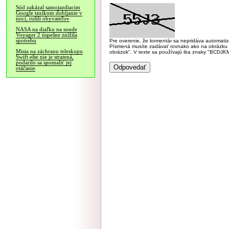
Súd zakázal samojazdiacim
Google taxíkom dobíjanie v
noci, rušili obyvateľov
NASA na diaľku na sonde
Voyager 2 úspešne znížila
spotrebu
Pre overenie, že komentár sa nepridáva automatizov
Písmená musíte zadávať rovnako ako na obrázku veľk
Misia na záchranu teleskopu
obrázok". V texte sa používajú iba znaky "BC
Swift ešte nie je stratená,
podarilo sa spomaliť jej
otáčanie