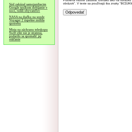
Písmená musíte zadávať rovnako ako na obrázku veľk
obrázok". V texte sa používajú iba znaky "BC
Súd zakázal samojazdiacim
Google taxíkom dobíjanie v
noci, rušili obyvateľov
NASA na diaľku na sonde
Voyager 2 úspešne znížila
spotrebu
Misia na záchranu teleskopu
Swift ešte nie je stratená,
podarilo sa spomaliť jej
otáčanie