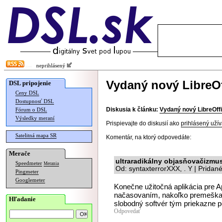
neprihlásený
Vydaný nový LibreOf
DSL pripojenie
Ceny DSL
Dostupnosť DSL
Diskusia k článku:
Vydaný nový LibreOffi
Fórum o DSL
Výsledky meraní
Prispievajte do diskusií ako
prihlásený užív
Satelitná mapa SR
Komentár, na ktorý odpovedáte:
Merače
ultraradikálny objasňovačizmu
Speedmeter
Merania
Od: syntaxterrorXXX, . Y | Pridan
Pingmeter
Googlemeter
Konečne užitočná aplikácia pre A
načasovaním, nakoľko premeškať 
Hľadanie
slobodný softvér tým priekazne
Odpovedať