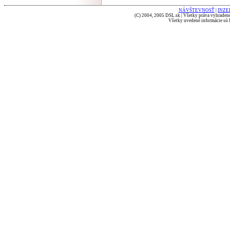
NÁVŠTEVNOSŤ
|
INZE
(C) 2004, 2005 DSL.sk | Všetky práva vyhradené
Všetky uvedené informácie sú b