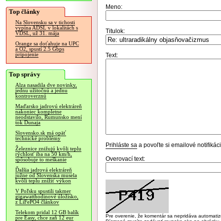
Meno:
Top články
Na Slovensku sa v tichosti
vypína ADSL v lokalitách s
Titulok:
VDSL, už 31. mája
Orange sa doťahuje na UPC
a O2, spustí 2.5 Gbps
pripojenie
Text:
Top správy
Alza nasadila dve novinky,
jednu užitočnú a jednu
kontroverznú
Maďarsko jadrovú elektráreň
nakoniec kompletne
neodstavilo, Rumunsko mení
tok Dunaja
Slovensko.sk má opäť
technické problémy
Prihláste sa
a povoľte si emailové notifiká
Železnice znižujú kvôli teplu
rýchlosť iba na 50 km/h,
Overovací text:
spôsobuje to meškanie
Ďalšia jadrová elektráreň
južne od Slovenska musela
kvôli teplu znížiť výkon
V Poľsku spustili takmer
gigawatthodinové úložisko,
z LiFePO4 článkov
Telekom pridal 12 GB balík
Pre overenie, že komentár sa nepridáva automatizov
pre Easy, chce zaň 12 eur