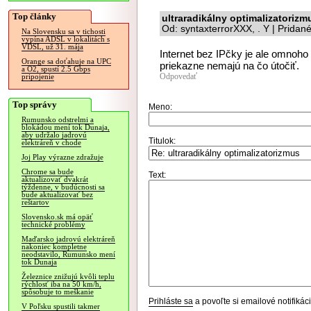
Top články
ultraradikálny optimalizatorizm
Od: syntaxterrorXXX, . Y | Pridan
Na Slovensku sa v tichosti
vypína ADSL v lokalitách s
VDSL, už 31. mája
Internet bez IPčky je ale omnoho
Orange sa doťahuje na UPC
priekazne nemajú na čo útočiť.
a O2, spustí 2.5 Gbps
Odpovedať
pripojenie
Top správy
Meno:
Rumunsko odstrelmi a
blokádou mení tok Dunaja,
aby udržalo jadrovú
Titulok:
elektráreň v chode
Joj Play výrazne zdražuje
Chrome sa bude
Text:
aktualizovať dvakrát
týždenne, v budúcnosti sa
bude aktualizovať bez
reštartov
Slovensko.sk má opäť
technické problémy
Maďarsko jadrovú elektráreň
nakoniec kompletne
neodstavilo, Rumunsko mení
tok Dunaja
Železnice znižujú kvôli teplu
rýchlosť iba na 50 km/h,
spôsobuje to meškanie
Prihláste sa
a povoľte si emailové notifiká
V Poľsku spustili takmer