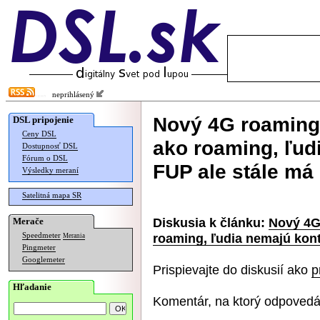
neprihlásený
Nový 4G roaming
DSL pripojenie
Ceny DSL
ako roaming, ľud
Dostupnosť DSL
Fórum o DSL
FUP ale stále má
Výsledky meraní
Satelitná mapa SR
Diskusia k článku:
Nový 4G
Merače
roaming, ľudia nemajú kont
Speedmeter
Merania
Pingmeter
Googlemeter
Prispievajte do diskusií ako
p
Hľadanie
Komentár, na ktorý odpovedá