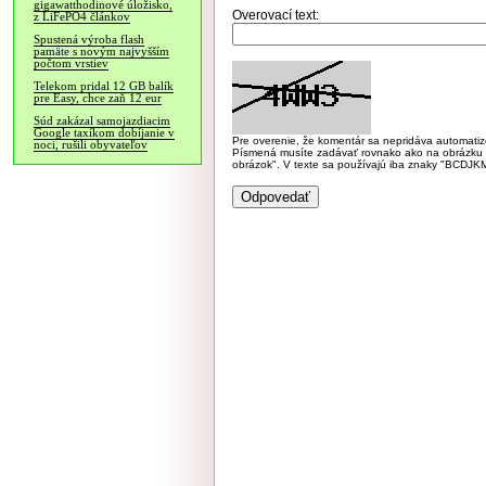
gigawatthodinové úložisko,
Overovací text:
z LiFePO4 článkov
Spustená výroba flash
pamäte s novým najvyšším
počtom vrstiev
Telekom pridal 12 GB balík
pre Easy, chce zaň 12 eur
Súd zakázal samojazdiacim
Google taxíkom dobíjanie v
Pre overenie, že komentár sa nepridáva automatizov
noci, rušili obyvateľov
Písmená musíte zadávať rovnako ako na obrázku veľk
obrázok". V texte sa používajú iba znaky "BC