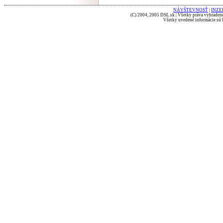
NÁVŠTEVNOSŤ
|
INZE
(C) 2004, 2005 DSL.sk | Všetky práva vyhradené
Všetky uvedené informácie sú b