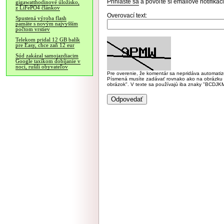
Prihláste sa
a povoľte si emailové notifiká
gigawatthodinové úložisko,
z LiFePO4 článkov
Overovací text:
Spustená výroba flash
pamäte s novým najvyšším
počtom vrstiev
Telekom pridal 12 GB balík
pre Easy, chce zaň 12 eur
Súd zakázal samojazdiacim
Google taxíkom dobíjanie v
noci, rušili obyvateľov
Pre overenie, že komentár sa nepridáva automatizov
Písmená musíte zadávať rovnako ako na obrázku veľk
obrázok". V texte sa používajú iba znaky "BC