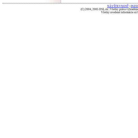
NÁVŠTEVNOSŤ
|
INZE
(C) 2004, 2005 DSL.sk | Všetky práva vyhradené
Všetky uvedené informácie sú b