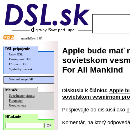
neprihlásený
Apple bude mať n
DSL pripojenie
Ceny DSL
sovietskom vesmí
Dostupnosť DSL
Fórum o DSL
For All Mankind
Výsledky meraní
Satelitná mapa SR
Diskusia k článku:
Apple bu
Merače
sovietskom vesmírnom prog
Speedmeter
Merania
Pingmeter
Googlemeter
Prispievajte do diskusií ako
p
Hľadanie
Komentár, na ktorý odpovedá