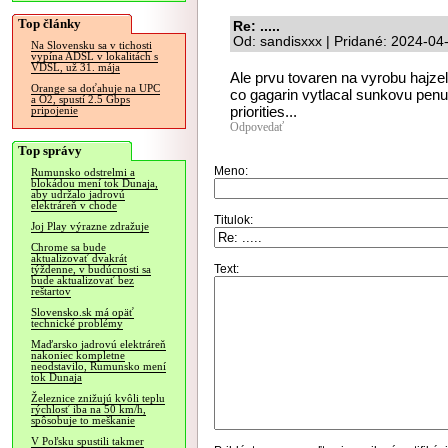
Top články
Re: .....
Od: sandisxxx | Pridané: 2024-04
Na Slovensku sa v tichosti
vypína ADSL v lokalitách s
VDSL, už 31. mája
Ale prvu tovaren na vyrobu hajzel
Orange sa doťahuje na UPC
co gagarin vytlacal sunkovu penu 
a O2, spustí 2.5 Gbps
priorities...
pripojenie
Odpovedať
Top správy
Meno:
Rumunsko odstrelmi a
blokádou mení tok Dunaja,
aby udržalo jadrovú
elektráreň v chode
Titulok:
Joj Play výrazne zdražuje
Chrome sa bude
aktualizovať dvakrát
Text:
týždenne, v budúcnosti sa
bude aktualizovať bez
reštartov
Slovensko.sk má opäť
technické problémy
Maďarsko jadrovú elektráreň
nakoniec kompletne
neodstavilo, Rumunsko mení
tok Dunaja
Železnice znižujú kvôli teplu
rýchlosť iba na 50 km/h,
spôsobuje to meškanie
V Poľsku spustili takmer