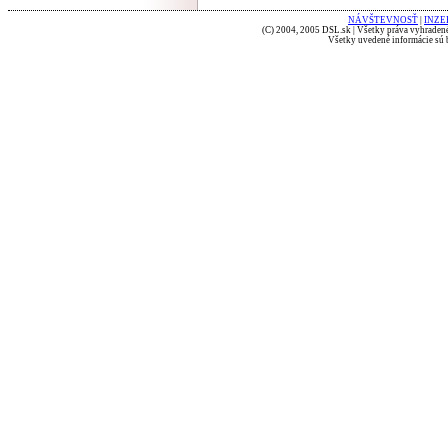
NÁVŠTEVNOSŤ
|
INZE
(C) 2004, 2005 DSL.sk | Všetky práva vyhradené
Všetky uvedené informácie sú b