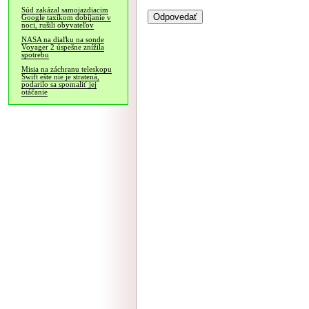
Súd zakázal samojazdiacim
Google taxíkom dobíjanie v
noci, rušili obyvateľov
NASA na diaľku na sonde
Voyager 2 úspešne znížila
spotrebu
Misia na záchranu teleskopu
Swift ešte nie je stratená,
podarilo sa spomaliť jej
otáčanie