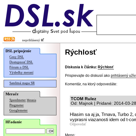
neprihlásený
Rýchlosť
DSL pripojenie
Ceny DSL
Dostupnosť DSL
Diskusia k článku:
Rýchlosť
Fórum o DSL
Výsledky meraní
Prispievajte do diskusií ako
prihlásený užív
Satelitná mapa SR
Komentár, na ktorý odpovedáte:
Merače
TCOM Rulez
Speedmeter
Merania
Od: Majnok | Pridané: 2014-03-2
Pingmeter
Googlemeter
Hlasim sa aj ja, Trnava, Turbo 2,
vyprasni viazanosti idem od t-co
Hľadanie
Odpovedať
Meno: