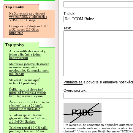
Top články
Titulok:
Na Slovensku sa v tichosti
vypína ADSL v lokalitách s
VDSL, už 31. mája
Orange sa doťahuje na UPC
Text:
a O2, spustí 2.5 Gbps
pripojenie
Top správy
Alza nasadila dve novinky,
jednu užitočnú a jednu
kontroverznú
Maďarsko jadrovú elektráreň
nakoniec kompletne
neodstavilo, Rumunsko mení
tok Dunaja
Slovensko.sk má opäť
Prihláste sa
a povoľte si emailové notifiká
technické problémy
Ďalšia jadrová elektráreň
Overovací text:
južne od Slovenska musela
kvôli teplu znížiť výkon
Železnice znižujú kvôli teplu
rýchlosť iba na 50 km/h,
spôsobuje to meškanie
V Poľsku spustili takmer
gigawatthodinové úložisko,
z LiFePO4 článkov
Pre overenie, že komentár sa nepridáva automatizov
Telekom pridal 12 GB balík
Písmená musíte zadávať rovnako ako na obrázku veľk
pre Easy, chce zaň 12 eur
obrázok". V texte sa používajú iba znaky "BC