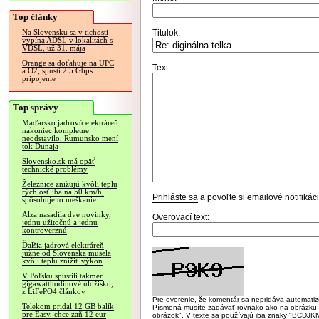
Top články
Titulok:
Na Slovensku sa v tichosti
vypína ADSL v lokalitách s
VDSL, už 31. mája
Orange sa doťahuje na UPC
Text:
a O2, spustí 2.5 Gbps
pripojenie
Top správy
Maďarsko jadrovú elektráreň
nakoniec kompletne
neodstavilo, Rumunsko mení
tok Dunaja
Slovensko.sk má opäť
technické problémy
Železnice znižujú kvôli teplu
rýchlosť iba na 50 km/h,
Prihláste sa
a povoľte si emailové notifiká
spôsobuje to meškanie
Alza nasadila dve novinky,
Overovací text:
jednu užitočnú a jednu
kontroverznú
Ďalšia jadrová elektráreň
južne od Slovenska musela
kvôli teplu znížiť výkon
V Poľsku spustili takmer
gigawatthodinové úložisko,
z LiFePO4 článkov
Pre overenie, že komentár sa nepridáva automatizov
Telekom pridal 12 GB balík
Písmená musíte zadávať rovnako ako na obrázku veľk
pre Easy, chce zaň 12 eur
obrázok". V texte sa používajú iba znaky "BC