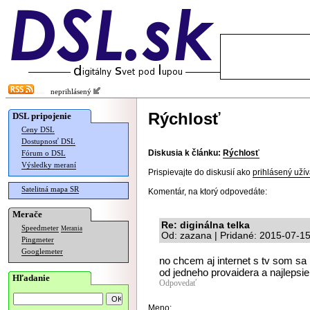
neprihlásený
Rýchlosť
DSL pripojenie
Ceny DSL
Dostupnosť DSL
Diskusia k článku:
Rýchlosť
Fórum o DSL
Výsledky meraní
Prispievajte do diskusií ako
prihlásený užív
Satelitná mapa SR
Komentár, na ktorý odpovedáte:
Merače
Re: diginálna telka
Speedmeter
Merania
Od: zazana | Pridané: 2015-07-1
Pingmeter
Googlemeter
no chcem aj internet s tv som sa
od jedneho provaidera a najlepsie
Hľadanie
Odpovedať
Meno: