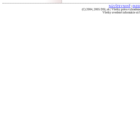
NÁVŠTEVNOSŤ
|
INZE
(C) 2004, 2005 DSL.sk | Všetky práva vyhradené
Všetky uvedené informácie sú b