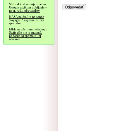
Súd zakázal samojazdiacim
Google taxíkom dobíjanie v
noci, rušili obyvateľov
NASA na diaľku na sonde
Voyager 2 úspešne znížila
spotrebu
Misia na záchranu teleskopu
Swift ešte nie je stratená,
podarilo sa spomaliť jej
otáčanie