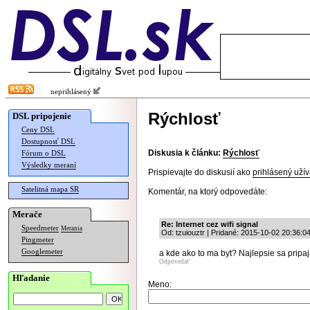
neprihlásený
Rýchlosť
DSL pripojenie
Ceny DSL
Dostupnosť DSL
Diskusia k článku:
Rýchlosť
Fórum o DSL
Výsledky meraní
Prispievajte do diskusií ako
prihlásený užív
Satelitná mapa SR
Komentár, na ktorý odpovedáte:
Merače
Re: Internet cez wifi signal
Speedmeter
Merania
Od: tzuiouztr | Pridané: 2015-10-02 20:36:0
Pingmeter
Googlemeter
a kde ako to ma byt? Najlepsie sa pripaj
Odpovedať
Hľadanie
Meno: