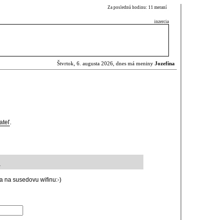
Za poslednú hodinu: 11 meraní
inzercia
Štvrtok, 6. augusta 2026, dnes má meniny
Jozefína
ateľ
.
4
a na susedovu wifinu:-)