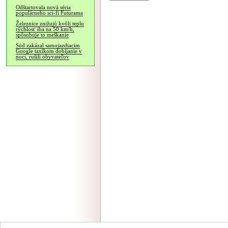
Odštartovala nová séria
populárneho sci-fi Futurama
Železnice znižujú kvôli teplu
rýchlosť iba na 50 km/h,
spôsobuje to meškanie
Súd zakázal samojazdiacim
Google taxíkom dobíjanie v
noci, rušili obyvateľov
NÁVŠTEVNOSŤ
|
INZE