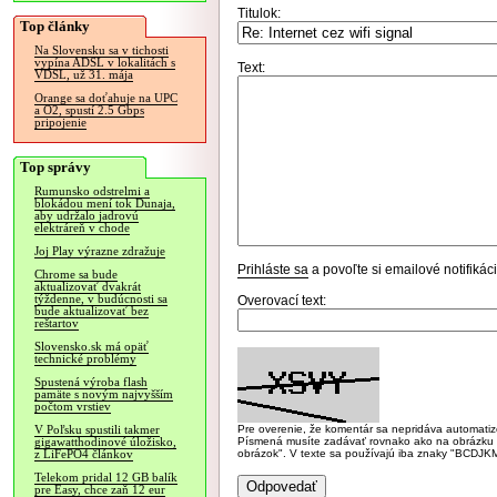
Titulok:
Top články
Na Slovensku sa v tichosti
vypína ADSL v lokalitách s
Text:
VDSL, už 31. mája
Orange sa doťahuje na UPC
a O2, spustí 2.5 Gbps
pripojenie
Top správy
Rumunsko odstrelmi a
blokádou mení tok Dunaja,
aby udržalo jadrovú
elektráreň v chode
Joj Play výrazne zdražuje
Prihláste sa
a povoľte si emailové notifiká
Chrome sa bude
aktualizovať dvakrát
týždenne, v budúcnosti sa
Overovací text:
bude aktualizovať bez
reštartov
Slovensko.sk má opäť
technické problémy
Spustená výroba flash
pamäte s novým najvyšším
počtom vrstiev
Pre overenie, že komentár sa nepridáva automatizov
V Poľsku spustili takmer
Písmená musíte zadávať rovnako ako na obrázku veľk
gigawatthodinové úložisko,
obrázok". V texte sa používajú iba znaky "BC
z LiFePO4 článkov
Telekom pridal 12 GB balík
pre Easy, chce zaň 12 eur