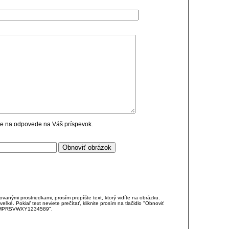
cie na odpovede na Váš príspevok.
anými prostriedkami, prosím prepíšte text, ktorý vidíte na obrázku.
é. Pokiaľ text neviete prečítať, kliknite prosím na tlačidlo "Obnoviť
DJKMPRSVWXY1234589".