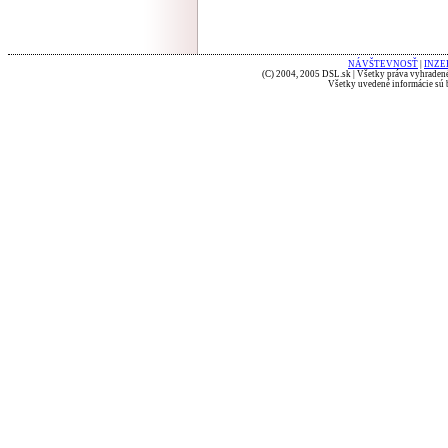
NÁVŠTEVNOSŤ
|
INZE
(C) 2004, 2005 DSL.sk | Všetky práva vyhradené
Všetky uvedené informácie sú b