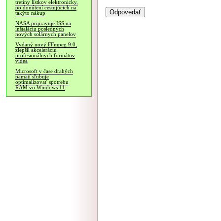
tretiny lístkov elektronicky,
po donútení cestujúcich na
takýto nákup
NASA pripravuje ISS na
inštaláciu posledných
nových solárnych panelov
Vydaný nový FFmpeg 9.0,
zlepšil akceleráciu
profesionálnych formátov
videa
Microsoft v čase drahých
pamätí sľubuje
optimalizovať spotrebu
RAM vo Windows 11