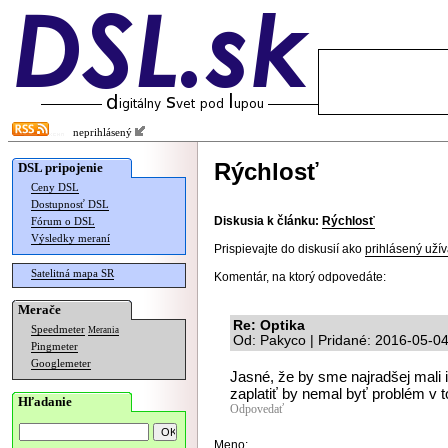
neprihlásený
Rýchlosť
DSL pripojenie
Ceny DSL
Dostupnosť DSL
Diskusia k článku:
Rýchlosť
Fórum o DSL
Výsledky meraní
Prispievajte do diskusií ako
prihlásený užív
Satelitná mapa SR
Komentár, na ktorý odpovedáte:
Merače
Re: Optika
Speedmeter
Merania
Od: Pakyco | Pridané: 2016-05-0
Pingmeter
Googlemeter
Jasné, že by sme najradšej mali i
zaplatiť by nemal byť problém v 
Hľadanie
Odpovedať
Meno: