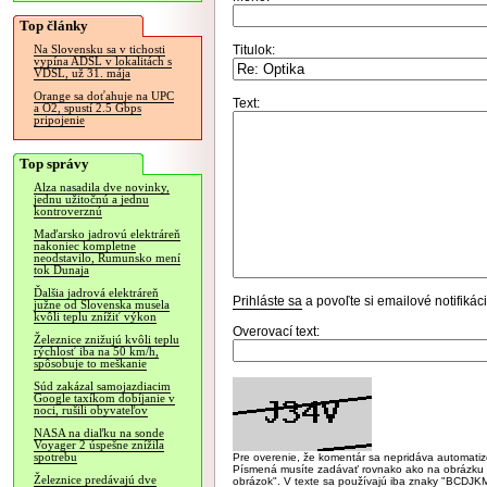
Top články
Titulok:
Na Slovensku sa v tichosti
vypína ADSL v lokalitách s
VDSL, už 31. mája
Orange sa doťahuje na UPC
Text:
a O2, spustí 2.5 Gbps
pripojenie
Top správy
Alza nasadila dve novinky,
jednu užitočnú a jednu
kontroverznú
Maďarsko jadrovú elektráreň
nakoniec kompletne
neodstavilo, Rumunsko mení
tok Dunaja
Ďalšia jadrová elektráreň
Prihláste sa
a povoľte si emailové notifiká
južne od Slovenska musela
kvôli teplu znížiť výkon
Overovací text:
Železnice znižujú kvôli teplu
rýchlosť iba na 50 km/h,
spôsobuje to meškanie
Súd zakázal samojazdiacim
Google taxíkom dobíjanie v
noci, rušili obyvateľov
NASA na diaľku na sonde
Voyager 2 úspešne znížila
spotrebu
Pre overenie, že komentár sa nepridáva automatizov
Písmená musíte zadávať rovnako ako na obrázku veľk
Železnice predávajú dve
obrázok". V texte sa používajú iba znaky "BC