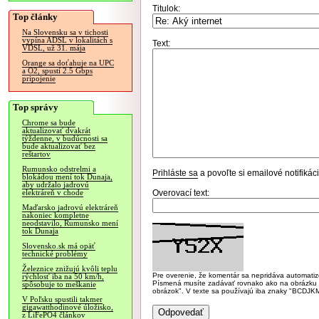
Titulok:
Top články
Na Slovensku sa v tichosti
vypína ADSL v lokalitách s
Text:
VDSL, už 31. mája
Orange sa doťahuje na UPC
a O2, spustí 2.5 Gbps
pripojenie
Top správy
Chrome sa bude
aktualizovať dvakrát
týždenne, v budúcnosti sa
bude aktualizovať bez
reštartov
Rumunsko odstrelmi a
Prihláste sa
a povoľte si emailové notifiká
blokádou mení tok Dunaja,
aby udržalo jadrovú
Overovací text:
elektráreň v chode
Maďarsko jadrovú elektráreň
nakoniec kompletne
neodstavilo, Rumunsko mení
tok Dunaja
Slovensko.sk má opäť
technické problémy
Železnice znižujú kvôli teplu
Pre overenie, že komentár sa nepridáva automatizov
rýchlosť iba na 50 km/h,
Písmená musíte zadávať rovnako ako na obrázku veľk
spôsobuje to meškanie
obrázok". V texte sa používajú iba znaky "BC
V Poľsku spustili takmer
gigawatthodinové úložisko,
z LiFePO4 článkov