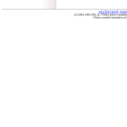
NÁVŠTEVNOSŤ
|
INZE
(C) 2004, 2005 DSL.sk | Všetky práva vyhradené
Všetky uvedené informácie sú b