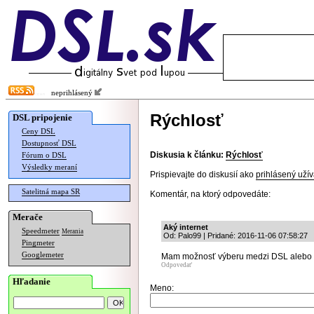
neprihlásený
Rýchlosť
DSL pripojenie
Ceny DSL
Dostupnosť DSL
Diskusia k článku:
Rýchlosť
Fórum o DSL
Výsledky meraní
Prispievajte do diskusií ako
prihlásený užív
Satelitná mapa SR
Komentár, na ktorý odpovedáte:
Merače
Aký internet
Speedmeter
Merania
Od: Palo99 | Pridané: 2016-11-06 07:58:27
Pingmeter
Googlemeter
Mam možnosť výberu medzi DSL alebo LT
Odpovedať
Hľadanie
Meno: