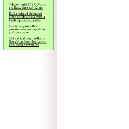
Telekom pridal 12 GB balík
pre Easy, chce zaň 12 eur
Ďalšia jadrová elektráreň
južne od Slovenska musela
kvôli teplu znížiť výkon
Spustená výroba flash
pamäte s novým najvyšším
počtom vrstiev
Súd zakázal samojazdiacim
Google taxíkom dobíjanie v
noci, rušili obyvateľov