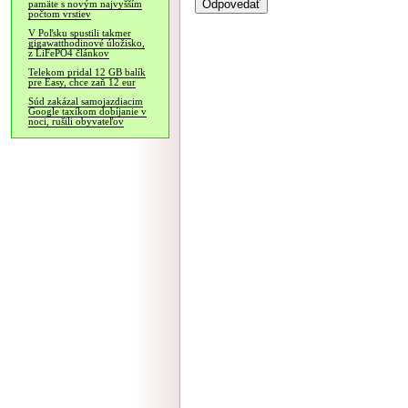
pamäte s novým najvyšším
počtom vrstiev
V Poľsku spustili takmer
gigawatthodinové úložisko,
z LiFePO4 článkov
Telekom pridal 12 GB balík
pre Easy, chce zaň 12 eur
Súd zakázal samojazdiacim
Google taxíkom dobíjanie v
noci, rušili obyvateľov