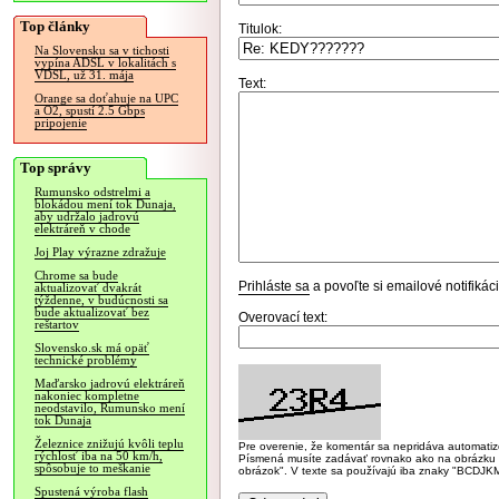
Top články
Titulok:
Na Slovensku sa v tichosti
vypína ADSL v lokalitách s
VDSL, už 31. mája
Text:
Orange sa doťahuje na UPC
a O2, spustí 2.5 Gbps
pripojenie
Top správy
Rumunsko odstrelmi a
blokádou mení tok Dunaja,
aby udržalo jadrovú
elektráreň v chode
Joj Play výrazne zdražuje
Chrome sa bude
Prihláste sa
a povoľte si emailové notifiká
aktualizovať dvakrát
týždenne, v budúcnosti sa
bude aktualizovať bez
Overovací text:
reštartov
Slovensko.sk má opäť
technické problémy
Maďarsko jadrovú elektráreň
nakoniec kompletne
neodstavilo, Rumunsko mení
tok Dunaja
Železnice znižujú kvôli teplu
Pre overenie, že komentár sa nepridáva automatizov
rýchlosť iba na 50 km/h,
Písmená musíte zadávať rovnako ako na obrázku veľk
spôsobuje to meškanie
obrázok". V texte sa používajú iba znaky "BC
Spustená výroba flash