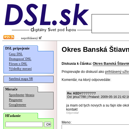
neprihlásený
Okres Banská Štiavn
DSL pripojenie
Ceny DSL
Dostupnosť DSL
Diskusia k článku:
Okres Banská Štiavni
Fórum o DSL
Výsledky meraní
Prispievajte do diskusií ako
prihlásený užív
Satelitná mapa SR
Komentár, na ktorý odpovedáte:
Merače
Re: KEDY???????
Speedmeter
Merania
Od: jirka7788 | Pridané: 2009-05-16 21:42:1
Pingmeter
Googlemeter
ja mam od tych novych a su fajn ide oko
kontakt
Odpovedať
Hľadanie
Meno: