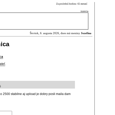
Za poslednú hodinu: 65 meraní
inzercia
Štvrtok, 6. augusta 2026, dnes má meniny
Jozefína
ica
ca
ateľ
.
6
lo 2500 stabilne aj upload je dobry posli maila dam