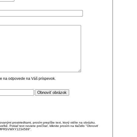
cie na odpovede na Váš príspevok.
anými prostriedkami, prosím prepíšte text, ktorý vidíte na obrázku.
é. Pokiaľ text neviete prečítať, kliknite prosím na tlačidlo "Obnoviť
DJKMPRSVWXY1234589".