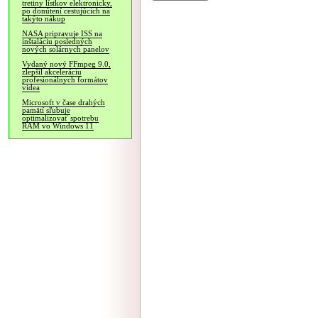
tretiny lístkov elektronicky,
po donútení cestujúcich na
takýto nákup
NASA pripravuje ISS na
inštaláciu posledných
nových solárnych panelov
Vydaný nový FFmpeg 9.0,
zlepšil akceleráciu
profesionálnych formátov
videa
Microsoft v čase drahých
pamätí sľubuje
optimalizovať spotrebu
RAM vo Windows 11