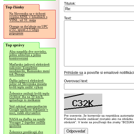
Titulok:
Top články
Na Slovensku sa v tichosti
vypína ADSL v lokalitách s
Text:
VDSL, už 31. mája
Orange sa doťahuje na UPC
a O2, spustí 2.5 Gbps
pripojenie
Top správy
Alza nasadila dve novinky,
jednu užitočnú a jednu
kontroverznú
Maďarsko jadrovú elektráreň
nakoniec kompletne
neodstavilo, Rumunsko mení
Prihláste sa
a povoľte si emailové notifiká
tok Dunaja
Ďalšia jadrová elektráreň
Overovací text:
južne od Slovenska musela
kvôli teplu znížiť výkon
Železnice znižujú kvôli teplu
rýchlosť iba na 50 km/h,
spôsobuje to meškanie
Súd zakázal samojazdiacim
Google taxíkom dobíjanie v
noci, rušili obyvateľov
Pre overenie, že komentár sa nepridáva automatizov
Písmená musíte zadávať rovnako ako na obrázku veľk
NASA na diaľku na sonde
obrázok". V texte sa používajú iba znaky "BC
Voyager 2 úspešne znížila
spotrebu
Železnice predávajú dve