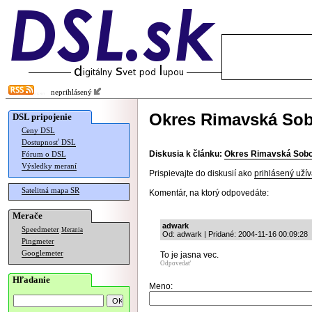
neprihlásený
Okres Rimavská Sob
DSL pripojenie
Ceny DSL
Dostupnosť DSL
Diskusia k článku:
Okres Rimavská Sobo
Fórum o DSL
Výsledky meraní
Prispievajte do diskusií ako
prihlásený užív
Satelitná mapa SR
Komentár, na ktorý odpovedáte:
Merače
adwark
Speedmeter
Merania
Od: adwark | Pridané: 2004-11-16 00:09:28
Pingmeter
Googlemeter
To je jasna vec.
Odpovedať
Hľadanie
Meno: