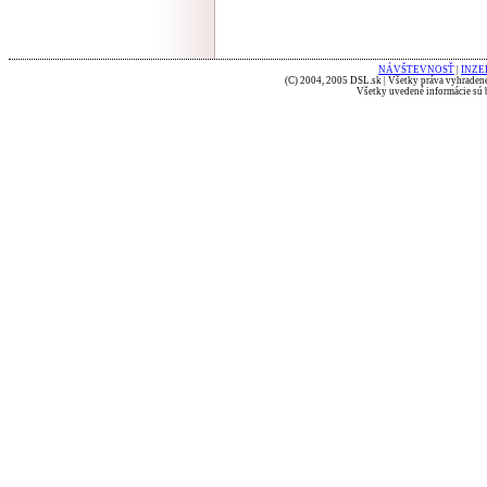
NÁVŠTEVNOSŤ
|
INZE
(C) 2004, 2005 DSL.sk | Všetky práva vyhradené
Všetky uvedené informácie sú b