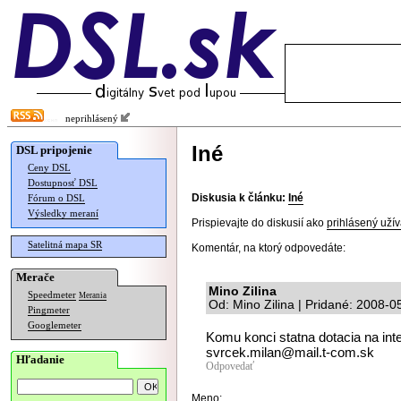
neprihlásený
Iné
DSL pripojenie
Ceny DSL
Dostupnosť DSL
Diskusia k článku:
Iné
Fórum o DSL
Výsledky meraní
Prispievajte do diskusií ako
prihlásený užív
Satelitná mapa SR
Komentár, na ktorý odpovedáte:
Merače
Mino Zilina
Speedmeter
Merania
Od: Mino Zilina | Pridané: 2008-0
Pingmeter
Googlemeter
Komu konci statna dotacia na int
svrcek.milan@mail.t-com.sk
Hľadanie
Odpovedať
Meno: