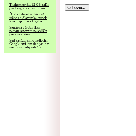
Telekom pridal 12 GB balík
pre Easy, chce zaň 12 eur
Ďalšia jadrová elektráreň
južne od Slovenska musela
kvôli teplu znížiť výkon
Spustená výroba flash
pamäte s novým najvyšším
počtom vrstiev
Súd zakázal samojazdiacim
Google taxíkom dobíjanie v
noci, rušili obyvateľov