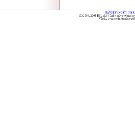
NÁVŠTEVNOSŤ
|
INZE
(C) 2004, 2005 DSL.sk | Všetky práva vyhradené
Všetky uvedené informácie sú b