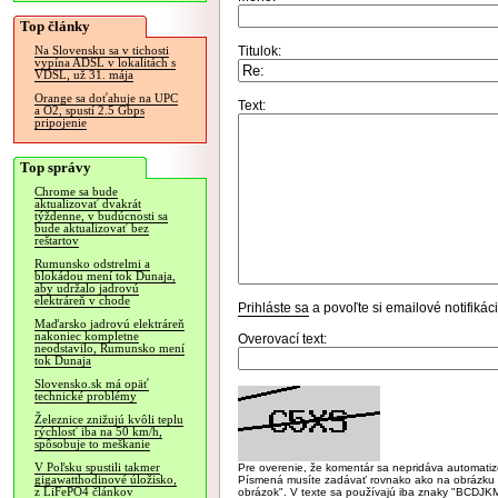
Top články
Titulok:
Na Slovensku sa v tichosti
vypína ADSL v lokalitách s
VDSL, už 31. mája
Orange sa doťahuje na UPC
Text:
a O2, spustí 2.5 Gbps
pripojenie
Top správy
Chrome sa bude
aktualizovať dvakrát
týždenne, v budúcnosti sa
bude aktualizovať bez
reštartov
Rumunsko odstrelmi a
blokádou mení tok Dunaja,
aby udržalo jadrovú
elektráreň v chode
Prihláste sa
a povoľte si emailové notifiká
Maďarsko jadrovú elektráreň
nakoniec kompletne
Overovací text:
neodstavilo, Rumunsko mení
tok Dunaja
Slovensko.sk má opäť
technické problémy
Železnice znižujú kvôli teplu
rýchlosť iba na 50 km/h,
spôsobuje to meškanie
V Poľsku spustili takmer
Pre overenie, že komentár sa nepridáva automatizov
gigawatthodinové úložisko,
Písmená musíte zadávať rovnako ako na obrázku veľk
z LiFePO4 článkov
obrázok". V texte sa používajú iba znaky "BC