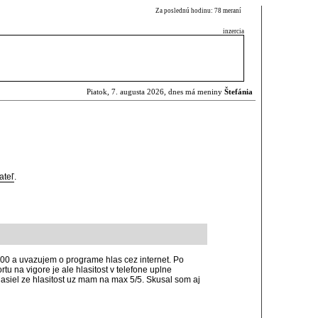
Za poslednú hodinu: 78 meraní
inzercia
Piatok, 7. augusta 2026, dnes má meniny
Štefánia
ateľ
.
700 a uvazujem o programe hlas cez internet. Po
tu na vigore je ale hlasitost v telefone uplne
asiel ze hlasitost uz mam na max 5/5. Skusal som aj