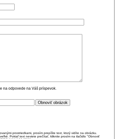
cie na odpovede na Váš príspevok.
anými prostriedkami, prosím prepíšte text, ktorý vidíte na obrázku.
é. Pokiaľ text neviete prečítať, kliknite prosím na tlačidlo "Obnoviť