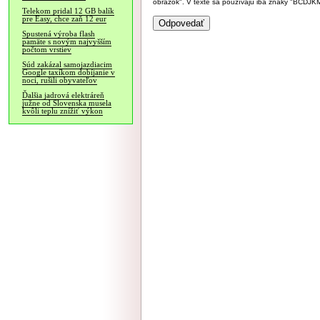
obrázok". V texte sa používajú iba znaky "BC
Telekom pridal 12 GB balík
pre Easy, chce zaň 12 eur
Spustená výroba flash
pamäte s novým najvyšším
počtom vrstiev
Súd zakázal samojazdiacim
Google taxíkom dobíjanie v
noci, rušili obyvateľov
Ďalšia jadrová elektráreň
južne od Slovenska musela
kvôli teplu znížiť výkon