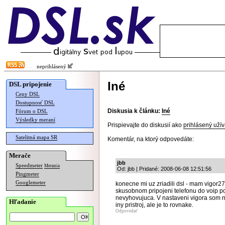
neprihlásený
Iné
DSL pripojenie
Ceny DSL
Dostupnosť DSL
Diskusia k článku:
Iné
Fórum o DSL
Výsledky meraní
Prispievajte do diskusií ako
prihlásený užív
Satelitná mapa SR
Komentár, na ktorý odpovedáte:
Merače
jbb
Speedmeter
Merania
Od: jbb | Pridané: 2008-06-08 12:51:56
Pingmeter
Googlemeter
konecne mi uz zriadili dsl - mam vigor2
skusobnom pripojeni telefonu do voip por
nevyhovujuca. V nastaveni vigora som n
Hľadanie
iny pristroj, ale je to rovnake.
Odpovedať