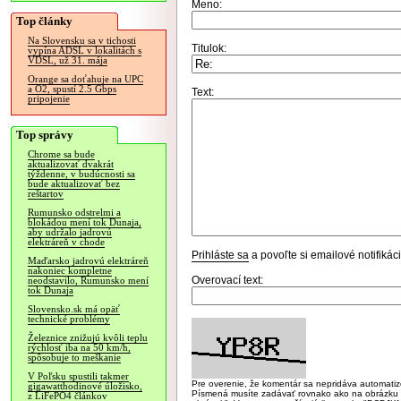
Meno:
Top články
Na Slovensku sa v tichosti
Titulok:
vypína ADSL v lokalitách s
VDSL, už 31. mája
Orange sa doťahuje na UPC
a O2, spustí 2.5 Gbps
Text:
pripojenie
Top správy
Chrome sa bude
aktualizovať dvakrát
týždenne, v budúcnosti sa
bude aktualizovať bez
reštartov
Rumunsko odstrelmi a
blokádou mení tok Dunaja,
aby udržalo jadrovú
elektráreň v chode
Prihláste sa
a povoľte si emailové notifiká
Maďarsko jadrovú elektráreň
nakoniec kompletne
Overovací text:
neodstavilo, Rumunsko mení
tok Dunaja
Slovensko.sk má opäť
technické problémy
Železnice znižujú kvôli teplu
rýchlosť iba na 50 km/h,
spôsobuje to meškanie
V Poľsku spustili takmer
Pre overenie, že komentár sa nepridáva automatizov
gigawatthodinové úložisko,
Písmená musíte zadávať rovnako ako na obrázku veľk
z LiFePO4 článkov