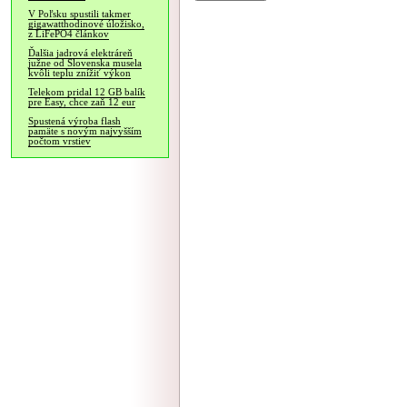
V Poľsku spustili takmer
gigawatthodinové úložisko,
z LiFePO4 článkov
Ďalšia jadrová elektráreň
južne od Slovenska musela
kvôli teplu znížiť výkon
Telekom pridal 12 GB balík
pre Easy, chce zaň 12 eur
Spustená výroba flash
pamäte s novým najvyšším
počtom vrstiev