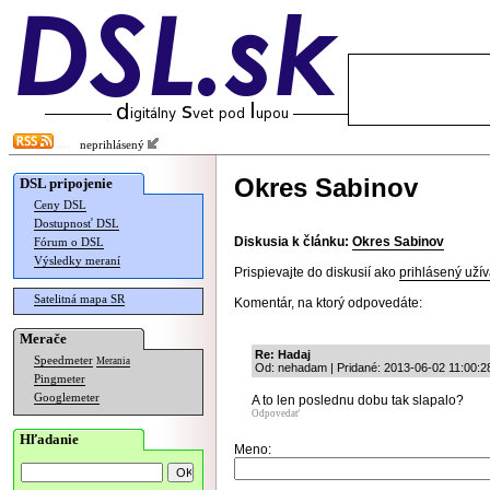
neprihlásený
Okres Sabinov
DSL pripojenie
Ceny DSL
Dostupnosť DSL
Diskusia k článku:
Okres Sabinov
Fórum o DSL
Výsledky meraní
Prispievajte do diskusií ako
prihlásený užív
Satelitná mapa SR
Komentár, na ktorý odpovedáte:
Merače
Re: Hadaj
Speedmeter
Merania
Od: nehadam | Pridané: 2013-06-02 11:00:2
Pingmeter
Googlemeter
A to len poslednu dobu tak slapalo?
Odpovedať
Hľadanie
Meno: