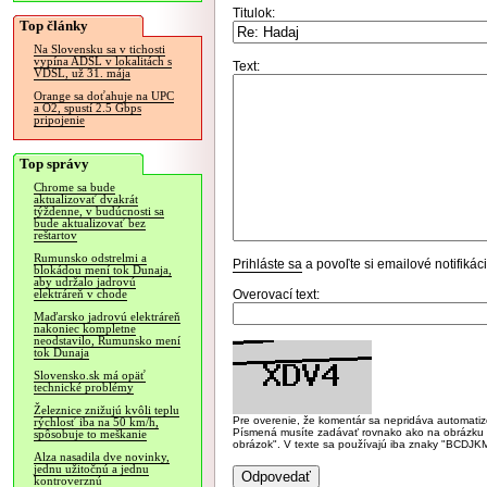
Titulok:
Top články
Na Slovensku sa v tichosti
vypína ADSL v lokalitách s
Text:
VDSL, už 31. mája
Orange sa doťahuje na UPC
a O2, spustí 2.5 Gbps
pripojenie
Top správy
Chrome sa bude
aktualizovať dvakrát
týždenne, v budúcnosti sa
bude aktualizovať bez
reštartov
Rumunsko odstrelmi a
Prihláste sa
a povoľte si emailové notifiká
blokádou mení tok Dunaja,
aby udržalo jadrovú
Overovací text:
elektráreň v chode
Maďarsko jadrovú elektráreň
nakoniec kompletne
neodstavilo, Rumunsko mení
tok Dunaja
Slovensko.sk má opäť
technické problémy
Železnice znižujú kvôli teplu
Pre overenie, že komentár sa nepridáva automatizov
rýchlosť iba na 50 km/h,
Písmená musíte zadávať rovnako ako na obrázku veľk
spôsobuje to meškanie
obrázok". V texte sa používajú iba znaky "BC
Alza nasadila dve novinky,
jednu užitočnú a jednu
kontroverznú