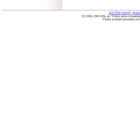
NÁVŠTEVNOSŤ
|
INZE
(C) 2004, 2005 DSL.sk | Všetky práva vyhradené
Všetky uvedené informácie sú b