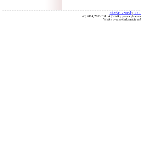
NÁVŠTEVNOSŤ
|
INZE
(C) 2004, 2005 DSL.sk | Všetky práva vyhradené
Všetky uvedené informácie sú b