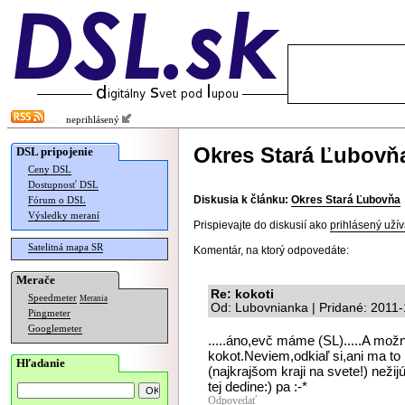
neprihlásený
Okres Stará Ľubovň
DSL pripojenie
Ceny DSL
Dostupnosť DSL
Diskusia k článku:
Okres Stará Ľubovňa
Fórum o DSL
Výsledky meraní
Prispievajte do diskusií ako
prihlásený užív
Satelitná mapa SR
Komentár, na ktorý odpovedáte:
Merače
Re: kokoti
Speedmeter
Merania
Od: Lubovnianka | Pridané: 2011
Pingmeter
Googlemeter
.....áno,evč máme (SL).....A mož
kokot.Neviem,odkiaľ si,ani ma to 
Hľadanie
(najkrajšom kraji na svete!) neži
tej dedine:) pa :-*
Odpovedať