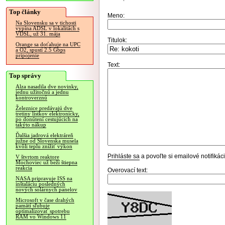
Top články
Meno:
Na Slovensku sa v tichosti
vypína ADSL v lokalitách s
VDSL, už 31. mája
Titulok:
Orange sa doťahuje na UPC
a O2, spustí 2.5 Gbps
pripojenie
Text:
Top správy
Alza nasadila dve novinky,
jednu užitočnú a jednu
kontroverznú
Železnice predávajú dve
tretiny lístkov elektronicky,
po donútení cestujúcich na
takýto nákup
Ďalšia jadrová elektráreň
južne od Slovenska musela
kvôli teplu znížiť výkon
Prihláste sa
a povoľte si emailové notifiká
V štvrtom reaktore
Mochoviec už beží štiepna
reakcia
Overovací text:
NASA pripravuje ISS na
inštaláciu posledných
nových solárnych panelov
Microsoft v čase drahých
pamätí sľubuje
optimalizovať spotrebu
RAM vo Windows 11