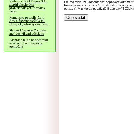
Vydaný nový FFmpeg 9.0,
Pre overenie, že komentár sa nepridáva automatizov
zlepšil akceleráciu
Písmená musíte zadávať rovnako ako na obrázku veľk
profesionálnych formátov
obrázok". V texte sa používajú iba znaky "BC
videa
Rumunsko potopilo štyri
člny a úspešne zvýšilo tok
Dunaja k jadrovej elektrárni
Slovenská sporiteľňa bude
mať cez víkend odstávku
Záchrana misie na záchranu
teleskopu Swift úspešne
pokračuje