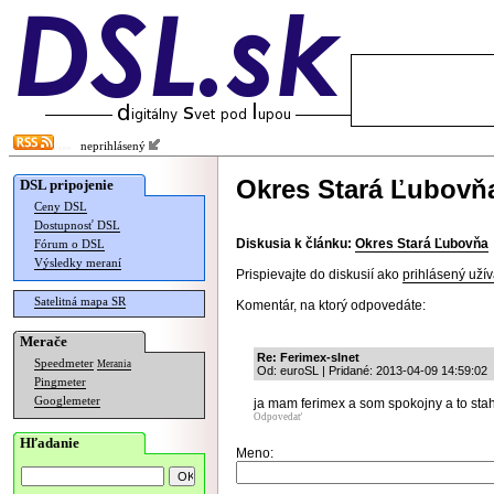
neprihlásený
Okres Stará Ľubovň
DSL pripojenie
Ceny DSL
Dostupnosť DSL
Diskusia k článku:
Okres Stará Ľubovňa
Fórum o DSL
Výsledky meraní
Prispievajte do diskusií ako
prihlásený užív
Satelitná mapa SR
Komentár, na ktorý odpovedáte:
Merače
Re: Ferimex-slnet
Speedmeter
Merania
Od: euroSL | Pridané: 2013-04-09 14:59:02
Pingmeter
Googlemeter
ja mam ferimex a som spokojny a to sta
Odpovedať
Hľadanie
Meno: