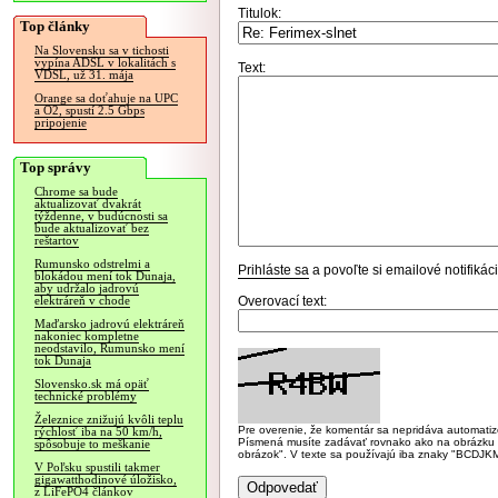
Titulok:
Top články
Na Slovensku sa v tichosti
vypína ADSL v lokalitách s
Text:
VDSL, už 31. mája
Orange sa doťahuje na UPC
a O2, spustí 2.5 Gbps
pripojenie
Top správy
Chrome sa bude
aktualizovať dvakrát
týždenne, v budúcnosti sa
bude aktualizovať bez
reštartov
Rumunsko odstrelmi a
Prihláste sa
a povoľte si emailové notifiká
blokádou mení tok Dunaja,
aby udržalo jadrovú
Overovací text:
elektráreň v chode
Maďarsko jadrovú elektráreň
nakoniec kompletne
neodstavilo, Rumunsko mení
tok Dunaja
Slovensko.sk má opäť
technické problémy
Železnice znižujú kvôli teplu
Pre overenie, že komentár sa nepridáva automatizov
rýchlosť iba na 50 km/h,
Písmená musíte zadávať rovnako ako na obrázku veľk
spôsobuje to meškanie
obrázok". V texte sa používajú iba znaky "BC
V Poľsku spustili takmer
gigawatthodinové úložisko,
z LiFePO4 článkov