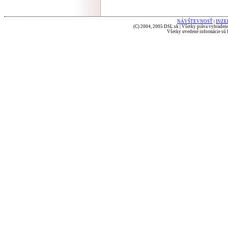
NÁVŠTEVNOSŤ
|
INZE
(C) 2004, 2005 DSL.sk | Všetky práva vyhradené
Všetky uvedené informácie sú b