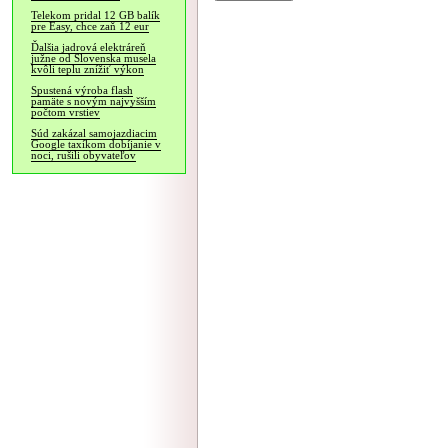
Telekom pridal 12 GB balík
pre Easy, chce zaň 12 eur
Ďalšia jadrová elektráreň
južne od Slovenska musela
kvôli teplu znížiť výkon
Spustená výroba flash
pamäte s novým najvyšším
počtom vrstiev
Súd zakázal samojazdiacim
Google taxíkom dobíjanie v
noci, rušili obyvateľov