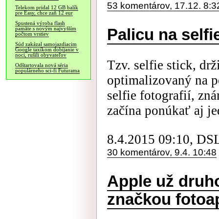
53 komentárov, 17.12. 8:3
Telekom pridal 12 GB balík
pre Easy, chce zaň 12 eur
Spustená výroba flash
pamäte s novým najvyšším
Palicu na self
počtom vrstiev
Súd zakázal samojazdiacim
Google taxíkom dobíjanie v
noci, rušili obyvateľov
Tzv. selfie stick, d
Odštartovala nová séria
populárneho sci-fi Futurama
optimalizovaný na po
selfie fotografií, zn
začína ponúkať aj je
8.4.2015 09:10, DS
30 komentárov, 9.4. 10:48
Apple už druh
značkou fotoap