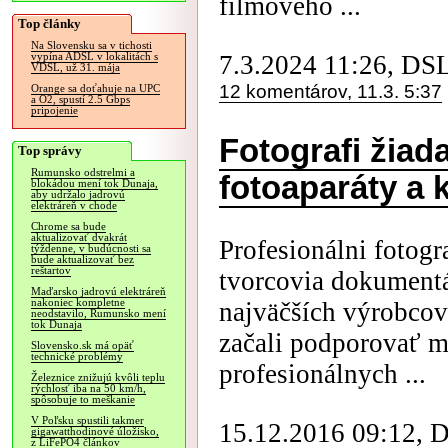
filmového ...
Top články
Na Slovensku sa v tichosti
7.3.2024 11:26, DS
vypína ADSL v lokalitách s
VDSL, už 31. mája
12 komentárov, 11.3. 5:37
Orange sa doťahuje na UPC
a O2, spustí 2.5 Gbps
pripojenie
Fotografi žiad
Top správy
Rumunsko odstrelmi a
fotoaparáty a 
blokádou mení tok Dunaja,
aby udržalo jadrovú
elektráreň v chode
Chrome sa bude
aktualizovať dvakrát
Profesionálni fotogr
týždenne, v budúcnosti sa
bude aktualizovať bez
reštartov
tvorcovia dokumentá
Maďarsko jadrovú elektráreň
nakoniec kompletne
najväčších výrobcov
neodstavilo, Rumunsko mení
tok Dunaja
začali podporovať m
Slovensko.sk má opäť
technické problémy
profesionálnych ...
Železnice znižujú kvôli teplu
rýchlosť iba na 50 km/h,
spôsobuje to meškanie
V Poľsku spustili takmer
15.12.2016 09:12, 
gigawatthodinové úložisko,
z LiFePO4 článkov