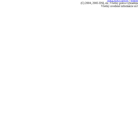
NÁVŠTEVNOSŤ
|
INZE
(C) 2004, 2005 DSL.sk | Všetky práva vyhradené
Všetky uvedené informácie sú b