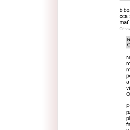
blbo
cca 
mať 
Odpov
R
O
N
r
m
p
a
v
O
P
p
p
f