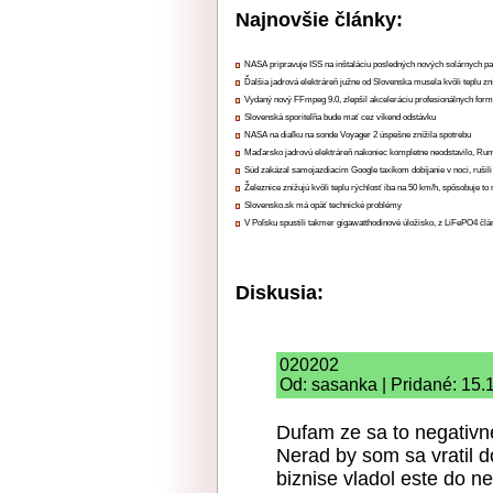
Najnovšie články:
NASA pripravuje ISS na inštaláciu posledných nových solárnych p
Ďalšia jadrová elektráreň južne od Slovenska musela kvôli teplu zn
Vydaný nový FFmpeg 9.0, zlepšil akceleráciu profesionálnych form
Slovenská sporiteľňa bude mať cez víkend odstávku
NASA na diaľku na sonde Voyager 2 úspešne znížila spotrebu
Maďarsko jadrovú elektráreň nakoniec kompletne neodstavilo, Ru
Súd zakázal samojazdiacim Google taxíkom dobíjanie v noci, rušili
Železnice znižujú kvôli teplu rýchlosť iba na 50 km/h, spôsobuje t
Slovensko.sk má opäť technické problémy
V Poľsku spustili takmer gigawatthodinové úložisko, z LiFePO4 čl
Diskusia:
020202
Od: sasanka | Pridané: 15.
Dufam ze sa to negativn
Nerad by som sa vratil 
biznise vladol este do 