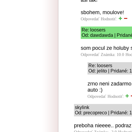
asi tak!
sbohem, moulove!
Odpovedať
Hodnotiť:
Re: loosers
Od: dawdawda | Pridané
som pocul ze holuby s
Odpovedať
Známka: 10.0
Hod
Re: loosers
Od: jelito | Pridané:
zrno neni zadarmo.
auto :)
Odpovedať
Hodnotiť:
skylink
Od: precopreco | Pridané: 
preboha nieeee.. podraz