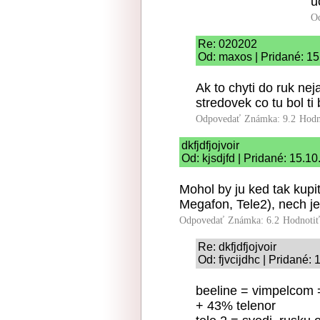
u
O
Re: 020202
Od: maxos | Pridané: 1
Ak to chyti do ruk ne
stredovek co tu bol t
Odpovedať
Známka: 9.2
Hodn
dkfjdfjojvoir
Od: kjsdjfd | Pridané: 15.1
Mohol by ju ked tak kupi
Megafon, Tele2), nech j
Odpovedať
Známka: 6.2
Hodnoti
Re: dkfjdfjojvoir
Od: fjvcijdhc | Pridané:
beeline = vimpelcom =
+ 43% telenor