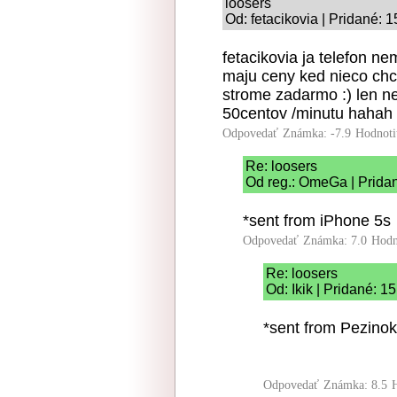
loosers
Od: fetacikovia | Pridané: 
fetacikovia ja telefon 
maju ceny ked nieco chc
strome zadarmo :) len ne
50centov /minutu hahah
Odpovedať
Známka: -7.9
Hodnoti
Re: loosers
Od reg.: OmeGa | Prida
*sent from iPhone 5s
Odpovedať
Známka: 7.0
Hodn
Re: loosers
Od: Ikik | Pridané: 1
*sent from Pezinok
Odpovedať
Známka: 8.5