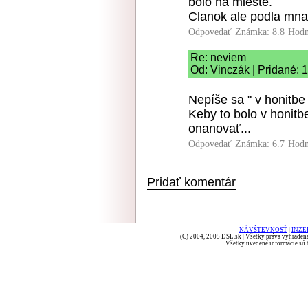
bolo na mieste.
Clanok ale podla mna 
Odpovedať
Známka: 8.8
Hodn
Re: neviem
Od: Vinczák | Pridané: 
Nepíše sa " v honitbe
Keby to bolo v honitbe
onanovať...
Odpovedať
Známka: 6.7
Hodn
Pridať komentár
NÁVŠTEVNOSŤ
|
INZE
(C) 2004, 2005 DSL.sk | Všetky práva vyhradené
Všetky uvedené informácie sú b