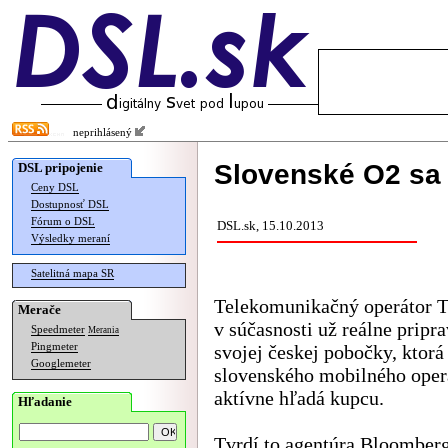
neprihlásený
Slovenské O2 sa 
DSL pripojenie
Ceny DSL
Dostupnosť DSL
Fórum o DSL
DSL.sk, 15.10.2013
Výsledky meraní
Satelitná mapa SR
Telekomunikačný operátor T
Merače
v súčasnosti už reálne pripr
Speedmeter
Merania
Pingmeter
svojej českej pobočky, ktorá 
Googlemeter
slovenského mobilného oper
aktívne hľadá kupcu.
Hľadanie
Tvrdí to agentúra
Bloomber