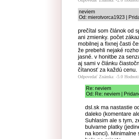
Odpovedať
Známka: -2.0
Hodnoti
neviem
Od: mierotvorca1923 | Prid
prečítal som článok od 
ani zmienky. počet záka
mobilnej a fixnej časti č
že prebehli nejaké rozho
jasné. v honitbe za senz
aj sami v článku čiastoč
čítanosť za každú cenu.
Odpovedať
Známka: -5.0
Hodnoti
Re: neviem
Od: Re: neviem | Pridan
dsl.sk ma nastastie o
daleko (komentare al
Suhlasim ale s tym, z
bulvarne platky (jedin
na konci). Minimalne 