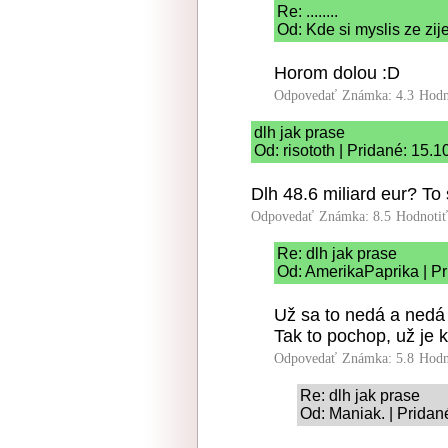
Re: ........
Od: Kde si myslis ze zij
Horom dolou :D
Odpovedať
Známka: 4.3
Hodn
dlh jak prase
Od: risototh | Pridané: 15.
Dlh 48.6 miliard eur? To
Odpovedať
Známka: 8.5
Hodnoti
Re: dlh jak prase
Od: AmerikaPaprika | Pr
Už sa to nedá a nedá
Tak to pochop, už je 
Odpovedať
Známka: 5.8
Hodn
Re: dlh jak prase
Od: Maniak. | Pridan