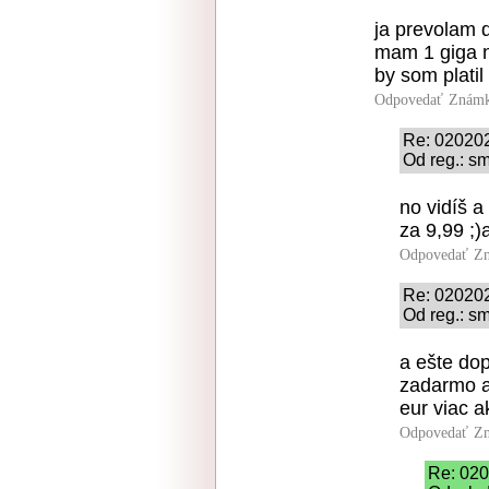
ja prevolam 
mam 1 giga n
by som platil
Odpovedať
Známk
Re: 02020
Od reg.: sm
no vidíš 
za 9,99 ;
Odpovedať
Zn
Re: 02020
Od reg.: sm
a ešte do
zadarmo a 
eur viac ak
Odpovedať
Zn
Re: 02