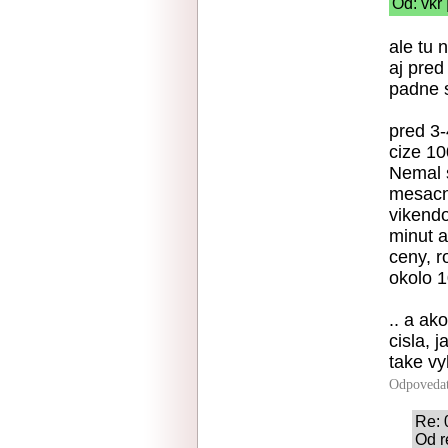
Od: vkr
ale tu 
aj pred
padne s
pred 3
cize 10
Nemal s
mesacne
vikendo
minut a
ceny, r
okolo 
.. a ak
cisla, 
take vy
Odpoveda
Re:
Od r