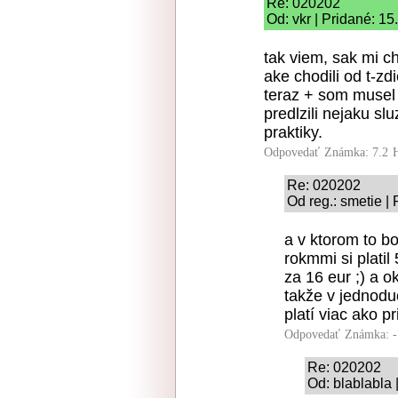
Re: 020202
Od: vkr | Pridané: 1
tak viem, sak mi c
ake chodili od t-z
teraz + som musel 
predlzili nejaku s
praktiky.
Odpovedať
Známka: 7.2
Re: 020202
Od reg.: smetie |
a v ktorom to bo
rokmmi si plati
za 16 eur ;) a o
takže v jednodu
platí viac ako 
Odpovedať
Známka: -
Re: 020202
Od: blablabla 