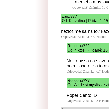
frajer lebo mas love
Odpovedať
Známka: 10.0
cena???
Od: Klovatina | Pridané: 1
nezlozime sa na to? kaz
Odpovedať
Známka: 6.0
Hodnoti
Re: cena???
Od: niktos | Pridané: 1
No to by sa na sloven
po milione eur a to as
Odpovedať
Známka: 6.7
Hodn
Re: cena???
Od: A kde si myslis ze z
Poper Cento :D
Odpovedať
Známka: 8.0
Hodn