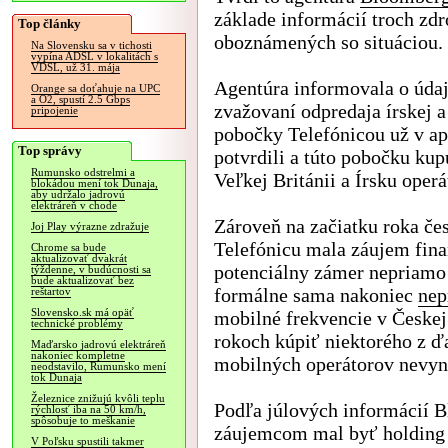
základe informácií troch zdr
Top články
oboznámených so situáciou.
Na Slovensku sa v tichosti
vypína ADSL v lokalitách s
VDSL, už 31. mája
Agentúra informovala o úd
Orange sa doťahuje na UPC
a O2, spustí 2.5 Gbps
zvažovaní odpredaja írskej a
pripojenie
pobočky Telefónicou už v apr
Top správy
potvrdili a túto pobočku ku
Rumunsko odstrelmi a
Veľkej Británii a Írsku operá
blokádou mení tok Dunaja,
aby udržalo jadrovú
elektráreň v chode
Zároveň na začiatku roka če
Joj Play výrazne zdražuje
Telefónicu mala záujem fina
Chrome sa bude
aktualizovať dvakrát
potenciálny zámer nepriamo 
týždenne, v budúcnosti sa
bude aktualizovať bez
formálne sama nakoniec
nep
reštartov
Slovensko.sk má opäť
mobilné frekvencie v Českej
technické problémy
rokoch kúpiť niektorého z ď
Maďarsko jadrovú elektráreň
nakoniec kompletne
mobilných operátorov nevyn
neodstavilo, Rumunsko mení
tok Dunaja
Železnice znižujú kvôli teplu
Podľa júlových informácií 
rýchlosť iba na 50 km/h,
spôsobuje to meškanie
záujemcom mal byť holding
V Poľsku spustili takmer