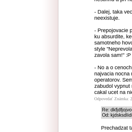
- Dalej, taka ve
neexistuje.
- Prepojovacie 
ku absurdite, ke
samotneho hovor
style "Neprevola
zavola sam!" :P
- No a o cenoch
najvacia nocna 
operatorov. Sem
zabudol vypnut 
cakal ucet na ni
Odpovedať
Známka: 2
Re: dkfjdfjojvo
Od: kjdsksdlid
Prechadzat t