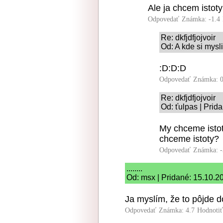
Ale ja chcem istoty 
Odpovedať
Známka: -1.4
Re: dkfjdfjojvoir
Od: A kde si mysl
:D:D:D
Odpovedať
Známka: 0
Re: dkfjdfjojvoir
Od: ťulpas | Prid
My chceme istot
chceme istoty?
Odpovedať
Známka: -
........
Od: msx | Pridané: 15.10.2
Ja myslím, že to pôjde d
Odpovedať
Známka: 4.7
Hodnoti