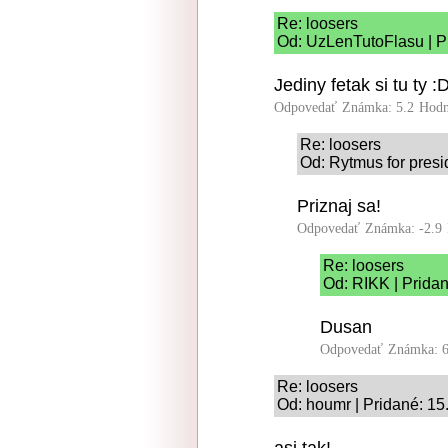
Re: loosers
Od: UzLenTutoFlasu | P
Jediny fetak si tu ty :
Odpovedať
Známka: 5.2
Hodn
Re: loosers
Od: Rytmus for presi
Priznaj sa!
Odpovedať
Známka: -2.9
Re: loosers
Od: RIKK | Prida
Dusan
Odpovedať
Známka: 6
Re: loosers
Od: houmr | Pridané: 15