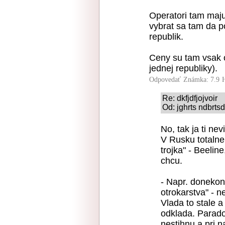
Operatori tam maj
vybrat sa tam da po
republik.
Ceny su tam vsak o
jednej republiky).
Odpovedať
Známka: 7.9
Re: dkfjdfjojvoir
Od: jghrts ndbrts
No, tak ja ti nev
V Rusku totalne
trojka" - Beelin
chcu.
- Napr. donekon
otrokarstva" - n
Vlada to stale a
odklada. Parado
nestihnu a pri 