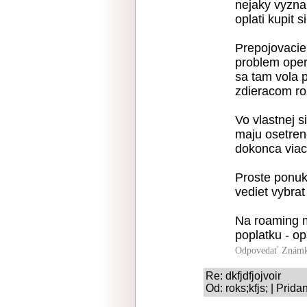
nejaky vyznam
oplati kupit 
Prepojovacie
problem opera
sa tam vola p
zdieracom ro
Vo vlastnej s
maju osetren
dokonca viac
Proste ponuk
vediet vybra
Na roaming m
poplatku - o
Odpovedať
Známk
Re: dkfjdfjojvoir
Od: roks;kfjs; | Prid