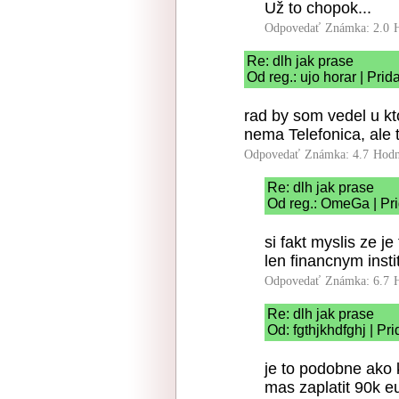
Už to chopok...
Odpovedať
Známka: 2.0
Re: dlh jak prase
Od reg.: ujo horar | Pri
rad by som vedel u kt
nema Telefonica, ale 
Odpovedať
Známka: 4.7
Hodn
Re: dlh jak prase
Od reg.: OmeGa | Pr
si fakt myslis ze j
len financnym inst
Odpovedať
Známka: 6.7
Re: dlh jak prase
Od: fgthjkhdfghj | P
je to podobne ako 
mas zaplatit 90k eu