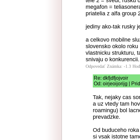
tele 2 = svedi, rusku
megafon = teliasoner
priatelia z alfa group
jediny ako-tak rusky j
a celkovo mobilne slu
slovensko okolo roku 
vlastnicku strukturu, 
snivaju o konkurencii.
Odpovedať
Známka: -1.3
Hod
Re: dkfjdfjojvoir
Od: oirjeoijorijg | P
Tak, nejaky cas so
a uz vtedy tam hovo
roamingu) bol lacne
prevadzke.
Od buduceho roka t
si vsak istotne tam