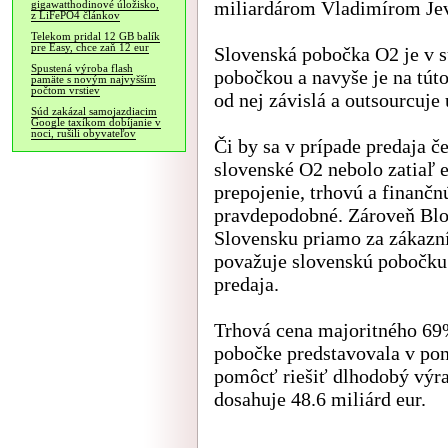
miliardárom Vladimírom Je
gigawatthodinové úložisko,
z LiFePO4 článkov
Telekom pridal 12 GB balík
pre Easy, chce zaň 12 eur
Slovenská pobočka O2 je v s
Spustená výroba flash
pobočkou a navyše je na tút
pamäte s novým najvyšším
počtom vrstiev
od nej závislá a outsourcuje 
Súd zakázal samojazdiacim
Google taxíkom dobíjanie v
noci, rušili obyvateľov
Či by sa v prípade predaja č
slovenské O2 nebolo zatiaľ 
prepojenie, trhovú a finančn
pravdepodobné. Zároveň Bl
Slovensku priamo za zákazní
považuje slovenskú pobočku 
predaja.
Trhová cena majoritného 69%
pobočke predstavovala v pon
pomôcť riešiť dlhodobý výra
dosahuje 48.6 miliárd eur.