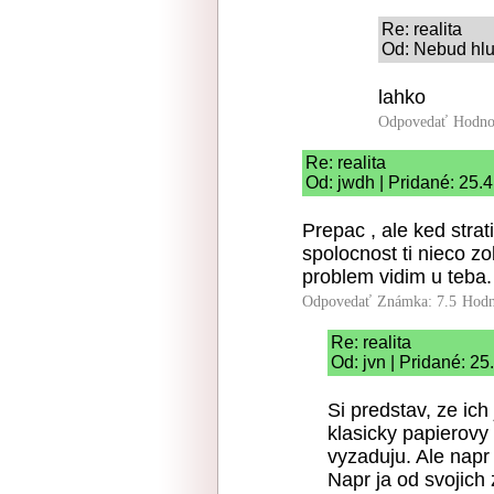
Re: realita
Od: Nebud hlu
lahko
Odpovedať
Hodno
Re: realita
Od: jwdh | Pridané: 25.
Prepac , ale ked strat
spolocnost ti nieco z
problem vidim u teba.
Odpovedať
Známka: 7.5
Hodn
Re: realita
Od: jvn | Pridané: 2
Si predstav, ze ich
klasicky papierovy
vyzaduju. Ale napr
Napr ja od svojich