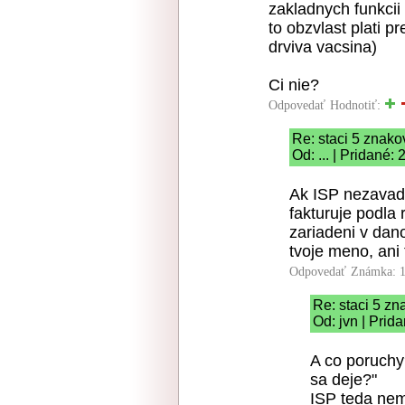
zakladnych funkcii 
to obzvlast plati p
drviva vacsina)
Ci nie?
Odpovedať
Hodnotiť:
Re: staci 5 znako
Od: ... | Pridané:
Ak ISP nezavadz
fakturuje podla r
zariadeni v dano
tvoje meno, ani 
Odpovedať
Známka: 1
Re: staci 5 z
Od: jvn | Prid
A co poruchy
sa deje?"
ISP teda nem