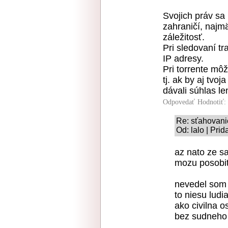
Svojich práv sa
zahraničí, najm
záležitosť.
Pri sledovaní tr
IP adresy.
Pri torrente mô
tj. ak by aj tvo
dávali súhlas le
Odpovedať
Hodnotiť:
Re: sťahovani
Od: lalo | Pri
az nato ze s
mozu posobit
nevedel som 
to niesu ludia
ako civilna 
bez sudneho 