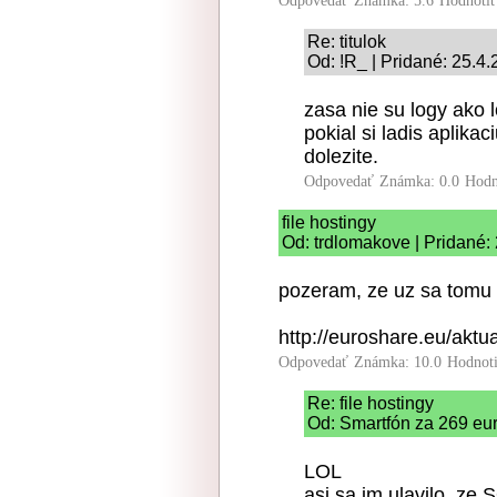
Odpovedať
Známka: 5.6
Hodnoti
Re: titulok
Od: !R_ | Pridané: 25.4
zasa nie su logy ako l
pokial si ladis aplika
dolezite.
Odpovedať
Známka: 0.0
Hodn
file hostingy
Od: trdlomakove | Pridané:
pozeram, ze uz sa tomu p
http://euroshare.eu/aktua
Odpovedať
Známka: 10.0
Hodnot
Re: file hostingy
Od: Smartfón za 269 eur
LOL
asi sa im ulavilo, ze