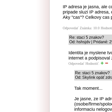
IP adresa je jasna, ale c
pripade sluzi IP adresa, 
Aky "cas"? Celkovy cas p
Odpovedať
Známka: 10.0
Hodnot
Re: staci 5 znakov?
Od: hshsjdv | Pridané: 
Identita je myslene tv
internet a podpisoval
Odpovedať
Hodnotiť:
Re: staci 5 znakov?
Od: Skylink opäť zdr
Tak moment...
Je jasne, ze IP adre
(osobe/firme/spoloc
informaciu nelogova