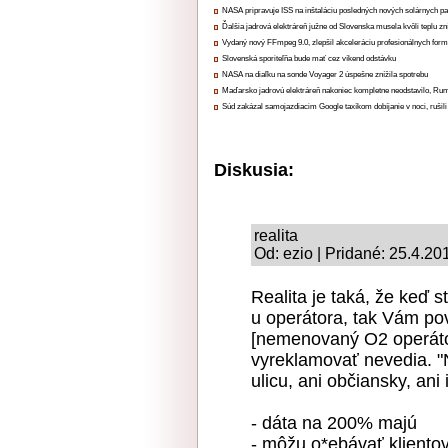
NASA pripravuje ISS na inštaláciu posledných nových solárnych p
Ďalšia jadrová elektráreň južne od Slovenska musela kvôli teplu zn
Vydaný nový FFmpeg 9.0, zlepšil akceleráciu profesionálnych form
Slovenská sporiteľňa bude mať cez víkend odstávku
NASA na diaľku na sonde Voyager 2 úspešne znížila spotrebu
Maďarsko jadrovú elektráreň nakoniec kompletne neodstavilo, Ru
Súd zakázal samojazdiacim Google taxíkom dobíjanie v noci, rušili
Diskusia:
realita
Od: ezio | Pridané: 25.4.20
Realita je taká, že keď s
u operátora, tak Vám po
[nemenovaný O2 operáto
vyreklamovať nevedia. "
ulicu, ani občiansky, ani
- dáta na 200% majú
- môžu o*ebávať klientov