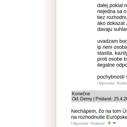
dalej pokial 
nejedna sa o 
tiez rozhodn
ako dokazat z
davaju suhlas
uvadzam body
ip neni osob
stastia. kaz
proti osobe b
ilegalne odp
pochybnosti 
Odpovedať
Hodno
Konečne
Od: Demy | Pridané: 25.4.
Nechápem, čo na tom Úst
na rozhodnutie Európsk
Odpovedať
Hodnotiť: