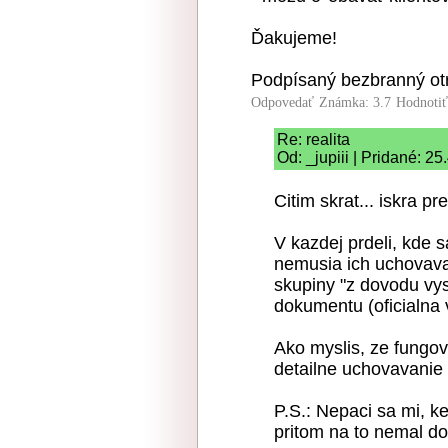
Ďakujeme!
Podpísaný bezbranný ot
Odpovedať
Známka: 3.7
Hodnoti
Re: realita
Od: _jupiii | Pridané: 2
Citim skrat... iskra pr
V kazdej prdeli, kde s
nemusia ich uchovavat
skupiny "z dovodu vys
dokumentu (oficialna 
Ako myslis, ze fungova
detailne uchovavanie
P.S.: Nepaci sa mi, k
pritom na to nemal d