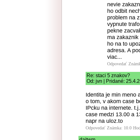
nevie zakazn
ho odbit nech
problem na z
vypnute trafo
pekne zacvak
ma zakaznik z
ho na to upoz
adresa. A po
viac...
Odpovedať
Známk
Re: staci 5 znakov?
Od: jvn | Pridané: 25.4.
Identita je min meno 
o tom, v akom case bo
IPcku na internete. t.
case medzi 13.00 a 13
napr na uloz.to
Odpovedať
Známka: 10.0
Hod
dajtwm