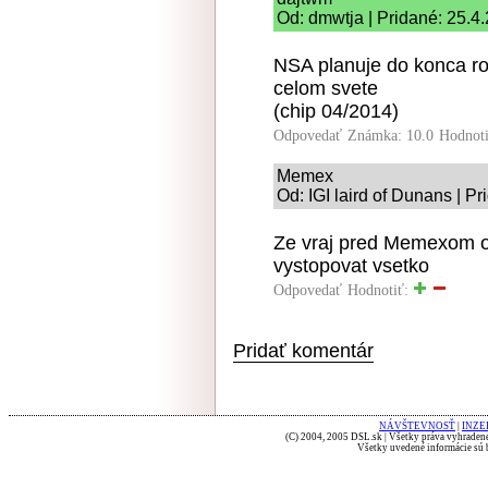
Od: dmwtja | Pridané: 25.4
NSA planuje do konca r
celom svete
(chip 04/2014)
Odpovedať
Známka: 10.0
Hodnot
Memex
Od: IGI laird of Dunans | P
Ze vraj pred Memexom o
vystopovat vsetko
Odpovedať
Hodnotiť:
Pridať komentár
NÁVŠTEVNOSŤ
|
INZE
(C) 2004, 2005 DSL.sk | Všetky práva vyhradené
Všetky uvedené informácie sú b