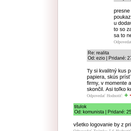
presne 
poukaza
u dodav
to so 
sa to n
Odpoveda
Re: realita
Od: ezio | Pridané: 
Ty si kvalitný kus
papiera, skús prí
firmy, v momente a
skončil. Asi toľko 
Odpovedať
Hodnotiť:
titulok
Od: komunista | Pridané: 2
všetko logovanie by z pri