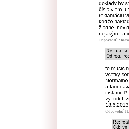
doklady by s
čísla viem u 
reklamáciu v
keďže nákla
žiadne, nevi
nejakým pap
Odpovedať
Známk
Re: realita
Od reg.: ro
to musis 
vsetky ser
Normalne 
a tam dava
cislami. 
vyhodi ti
18.6.2013
Odpovedať
Ho
Re: real
Od: jvn