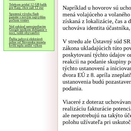
Telekom pridal 12 GB balík
Napríklad u hovorov sú ucho
pre Easy, chce zaň 12 eur
mená volajúceho a volaného 
Spustená výroba flash
pamäte s novým najvyšším
získaná z lokalizácie, čas a 
počtom vrstiev
uchováva identita účastníka, 
Súd zakázal samojazdiacim
Google taxíkom dobíjanie v
noci, rušili obyvateľov
Ďalšia jadrová elektráreň
V stredu ale Ústavný súd S
južne od Slovenska musela
kvôli teplu znížiť výkon
zákona ukladajúcich túto po
poskytovaní týchto údajov o
reakcii na podanie skupiny 
týchto ustanovení a iniciov
dvora EÚ z 8. apríla znepla
ustanovenia budú pozastaven
podania.
Viaceré z doteraz uchovávan
realizáciu fakturácie potenc
ale nepotrebujú na takýto ú
polohu užívateľa pri uskuto