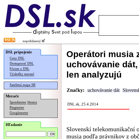
neprihlásený
Operátori musia 
DSL pripojenie
Ceny DSL
uchovávanie dát, 
Dostupnosť DSL
Fórum o DSL
len analyzujú
Výsledky meraní
Satelitná mapa SR
Značky:
uchovávanie dát
Slovens
Merače
Speedmeter
Merania
DSL.sk, 25.4.2014
Pingmeter
Googlemeter
Hľadanie
Slovenskí telekomunikační o
musia podľa právnikov z ob