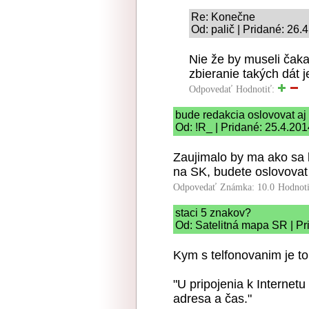
Re: Konečne
Od: palič | Pridané: 26.
Nie že by museli čaka
zbieranie takých dát 
Odpovedať
Hodnotiť:
bude redakcia oslovovat aj
Od: !R_ | Pridané: 25.4.20
Zaujimalo by ma ako sa k
na SK, budete oslovovat 
Odpovedať
Známka: 10.0
Hodnot
staci 5 znakov?
Od: Satelitná mapa SR | Pr
Kym s telfonovanim je t
"U pripojenia k Internetu
adresa a čas."