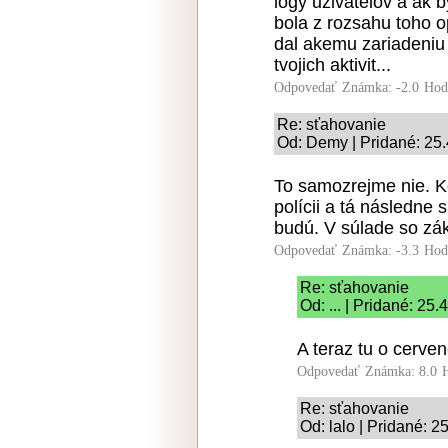
logy uzivatelov a ak b
bola z rozsahu toho o
dal akemu zariadeniu v
tvojich aktivit...
Odpovedať
Známka: -2.0
Hod
Re: sťahovanie
Od: Demy | Pridané: 25
To samozrejme nie. K
polícii a tá následne
budú. V súlade so z
Odpovedať
Známka: -3.3
Hod
Re: sťahovanie
Od: ... | Pridané: 25
A teraz tu o cerve
Odpovedať
Známka: 8.0
Re: sťahovanie
Od: lalo | Pridané: 2