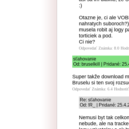
:)
Otazne je, ci ale VO
nahratych suboroch?) 
musela robit aj logy 
torticiek a pod.
Ci nie?
Odpovedať
Známka: 8.0
Hodn
sťahovanie
Od: bruselkill | Pridané: 25
Super takže download mô
Bruselu si ten svoj rozs
Odpovedať
Známka: 6.4
Hodnoti
Re: sťahovanie
Od: !R_ | Pridané: 25.4
Nemusi byt tak celkom
nebude, ale na tracker