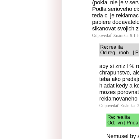
(pokial nie je v s
Podla serioveho ci
teda ci je reklama
papiere dodavatelo
sikanovat svojich 
Odpovedať
Známka: 9.1
Re: realita
Od reg.: roob_ | 
aby si znizil % 
chrapunstvo, ale
teba ako predajc
hladat kedy a k
mozes porovnat 
reklamovaneho t
Odpovedať
Známka: 3
Re: realita
Od: jvn | Prid
Nemusel by s