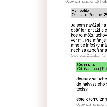
Odpovedať
Známka: 8.5
Hodn
Re: realita
Od: ezio | Pridané: 
Ja som narážal na 
opäť len priťaží pl
kde to môžu uchov
ver mi. Pre mňa je 
mne tie infošky má,
nech sa aspoň snaž
Odpovedať
Známka: -7.5
Re: realita
Od: 6aaaaaa | Pr
doteraz sa uchova
do najvyssieho 
tocis?
_
este k tomu zaru
Odpovedať
Známka: 6