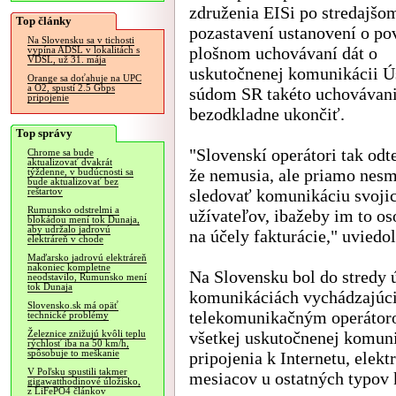
združenia EISi po stredajšo
Top články
pozastavení ustanovení o p
Na Slovensku sa v tichosti
plošnom uchovávaní dát o
vypína ADSL v lokalitách s
VDSL, už 31. mája
uskutočnenej komunikácii 
Orange sa doťahuje na UPC
a O2, spustí 2.5 Gbps
súdom SR takéto uchovávan
pripojenie
bezodkladne ukončiť.
Top správy
"Slovenskí operátori tak odt
Chrome sa bude
aktualizovať dvakrát
že nemusia, ale priamo nesm
týždenne, v budúcnosti sa
bude aktualizovať bez
sledovať komunikáciu svoji
reštartov
Rumunsko odstrelmi a
užívateľov, ibažeby im to o
blokádou mení tok Dunaja,
aby udržalo jadrovú
na účely fakturácie," uviedo
elektráreň v chode
Maďarsko jadrovú elektráreň
nakoniec kompletne
Na Slovensku bol do stredy 
neodstavilo, Rumunsko mení
tok Dunaja
komunikáciách vychádzajúci 
Slovensko.sk má opäť
telekomunikačným operátoro
technické problémy
všetkej uskutočnenej komuni
Železnice znižujú kvôli teplu
rýchlosť iba na 50 km/h,
spôsobuje to meškanie
pripojenia k Internetu, elek
V Poľsku spustili takmer
mesiacov u ostatných typov
gigawatthodinové úložisko,
z LiFePO4 článkov