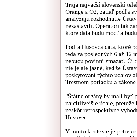
Traja najväčší slovenskí te
Orange a O2, zatiaľ podľa sv
analyzujú rozhodnutie Ústav
nezastavili. Operátori tak z
ktoré dáta budú môcť a budú
Podľa Husovca dáta, ktoré b
teda za posledných 6 až 12 m
nebudú povinní zmazať. Či 
nie je ale jasné, keďže Ústav
poskytovaní týchto údajov a
Trestnom poriadku a zákone 
"Štátne orgány by mali byť p
najcitlivejšie údaje, pretože
neskôr retrospektívne vyhod
Husovec.
V tomto kontexte je potrebn