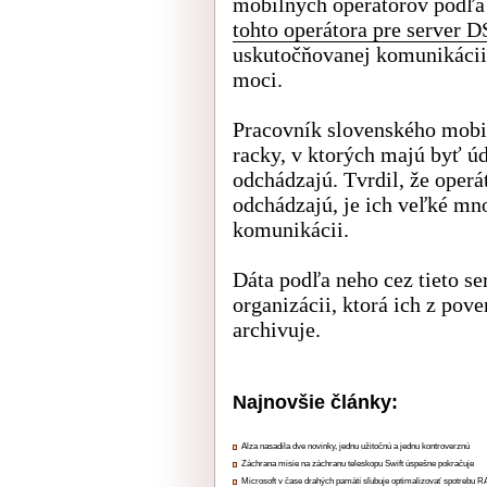
mobilných operátorov podľ
tohto operátora pre server D
uskutočňovanej komunikácii
moci.
Pracovník slovenského mobi
racky, v ktorých majú byť úd
odchádzajú. Tvrdil, že oper
odchádzajú, je ich veľké mno
komunikácii.
Dáta podľa neho cez tieto se
organizácii, ktorá ich z pov
archivuje.
Najnovšie články:
Alza nasadila dve novinky, jednu užitočnú a jednu kontroverznú
Záchrana misie na záchranu teleskopu Swift úspešne pokračuje
Microsoft v čase drahých pamätí sľubuje optimalizovať spotrebu