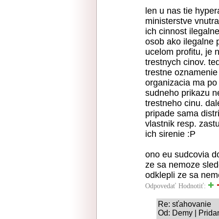
len u nas tie hype
ministerstve vnutra
ich cinnost ilegal
osob ako ilegalne 
ucelom profitu, je
trestnych cinov. te
trestne oznamenie
organizacia ma po 
sudneho prikazu ne
trestneho cinu. dal
pripade sama distr
vlastnik resp. zas
ich sirenie :P
ono eu sudcovia dob
ze sa nemoze sledo
odklepli ze sa nem
Odpovedať
Hodnotiť:
Re: sťahovanie
Od: Demy | Prida