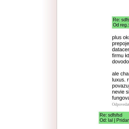
Re: sdf
Od reg.
plus ok
prepoje
datacen
firmu k
dovodov
ale ch
luxus. 
povazu
nevie s
fungova
Odpoveda
Re: sdfsfsd
Od: lal | Prid