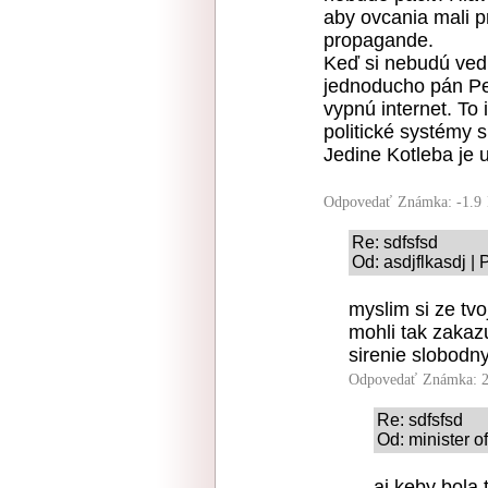
aby ovcania mali p
propagande.
Keď si nebudú vedi
jednoducho pán Pel
vypnú internet. To 
politické systémy s
Jedine Kotleba je 
Odpovedať
Známka: -1.9
Re: sdfsfsd
Od: asdjflkasdj |
myslim si ze tvo
mohli tak zakaz
sirenie slobodn
Odpovedať
Známka: 2
Re: sdfsfsd
Od: minister o
aj keby bola 