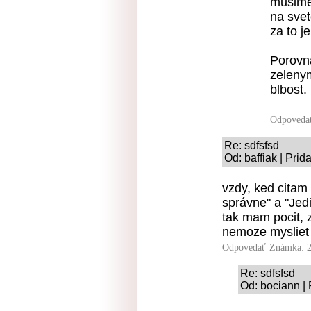
musime 
na svet
za to j
Porovn
zelenym
blbost.
Odpoveda
Re: sdfsfsd
Od: baffiak | Pri
vzdy, ked citam 
správne" a "Jedi
tak mam pocit, z
nemoze mysliet 
Odpovedať
Známka: 2
Re: sdfsfsd
Od: bociann | 