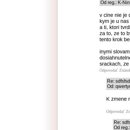
Od reg.: K-Nin
v cine nie je
kym je u nas
a ti, ktori t
za to, ze to 
tento krok b
inymi slovam
dosiahnuteln
srackach, ze
Odpovedať
Známk
Re: sdfsfsd
Od: qwerty
K zmene re
Odpovedať
Zn
Re: sdf
Od reg.