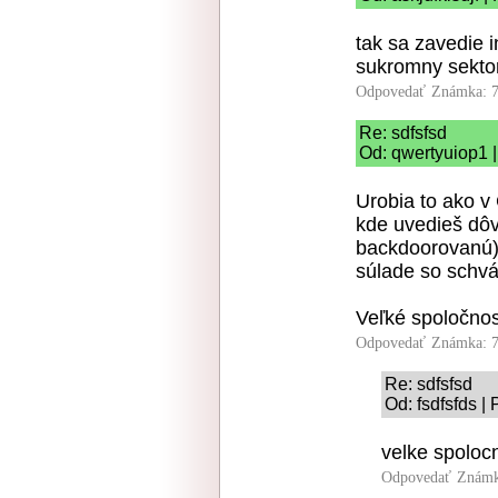
tak sa zavedie i
sukromny sekto
Odpovedať
Známka: 7
Re: sdfsfsd
Od: qwertyuiop1 |
Urobia to ako v
kde uvedieš dô
backdoorovanú) 
súlade so schvá
Veľké spoločnos
Odpovedať
Známka: 7
Re: sdfsfsd
Od: fsdfsfds |
velke spoloc
Odpovedať
Známk