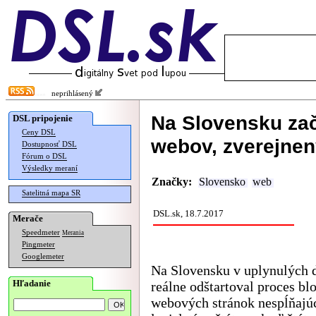
neprihlásený
Na Slovensku zač
DSL pripojenie
Ceny DSL
webov, zverejne
Dostupnosť DSL
Fórum o DSL
Výsledky meraní
Značky:
Slovensko
web
Satelitná mapa SR
DSL.sk, 18.7.2017
Merače
Speedmeter
Merania
Pingmeter
Googlemeter
Na Slovensku v uplynulých 
Hľadanie
reálne odštartoval proces bl
webových stránok nespĺňajú