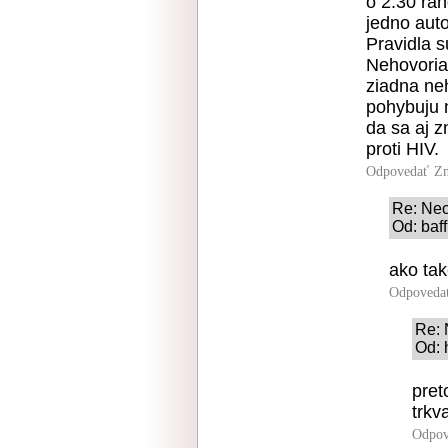
o 2:30 ran
jedno aut
Pravidla s
Nehovoriac
ziadna ne
pohybuju 
da sa aj z
proti HIV.
Odpovedať
Zn
Re: Nec
Od: baf
ako tak
Odpoveda
Re: 
Od: 
pret
trkv
Odpov