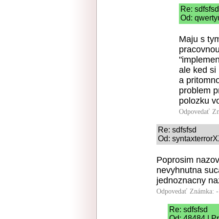
Re: sdfsfsd
Od: qwerty
Maju s ty
pracovnou 
"implemen
ale ked s
a pritomn
problem p
polozku vo
Odpovedať
Zn
Re: sdfsfsd
Od: syntaxterrorX
Poprosim nazov 
nevyhnutna sucas
jednoznacny nazo
Odpovedať
Známka: -
Re: sdfsfsd
Od: 48484 | P