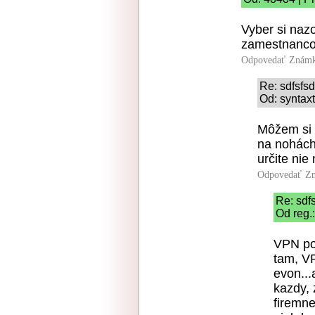
Vyber si nazo
zamestnanco
Odpovedať
Známk
Re: sdfsfsd
Od: syntax
Môžem si 
na nohách
určite ni
Odpovedať
Zn
Re: sdf
Od reg.
VPN pou
tam, V
evon...
kazdy, 
firemne