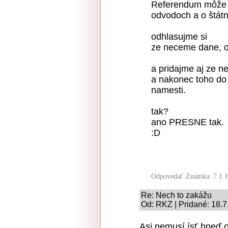
Referendum môže b
odvodoch a o štát
odhlasujme si
ze neceme dane, o
a pridajme aj ze 
a nakonec toho do
namesti.
tak?
ano PRESNE tak.
:D
Odpovedať
Známka: 7.1
Re: Nech to zakážu
Od: RKZ | Pridané: 18.7
Asi nemusí ísť hneď o