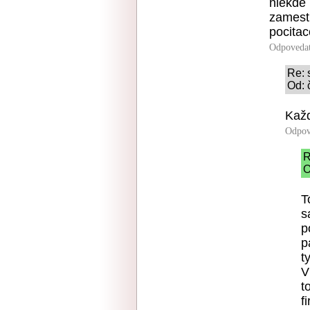
niekde 
zamest
pocitac
Odpoveda
Re: 
Od: 
Každ
Odpov
R
O
T
s
p
p
t
V
t
f