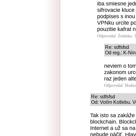
iba smiesne jed
sifrovacie kluc
podpises s inou
VPNku urcite po
pouzitie kafrat 
Odpovedať
Známka: 3
Re: sdfsfsd
Od reg.: K-Nin
neviem o tom
zakonom urce
raz jeden alt
Odpovedať
Hodno
Re: sdfsfsd
Od: Volím Kotlebu. V
Tak isto sa zakáže 
blockchain. Blockc
Internet a už sa na
nebude páčiť. Hla