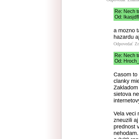
Re: Nech t
Od: lkasjdf
a mozno t
hazardu aj
Odpovedať
Zn
Re: Nech t
Od: Hroch_
Casom to 
clanky mie
Zakladom 
sietova ne
interneto
Vela veci 
zneuzili 
prednost v
nehodam. N