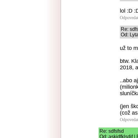
lol :D :
Odpoveda
Re: sdf
Od: Lyt
už to m
btw. Kl
2018, 
..abo a
(milionk
sluníčk
(jen šk
(což as
Odpoveda
Re: sdfsfsd
Od: askjdfklsdjf 