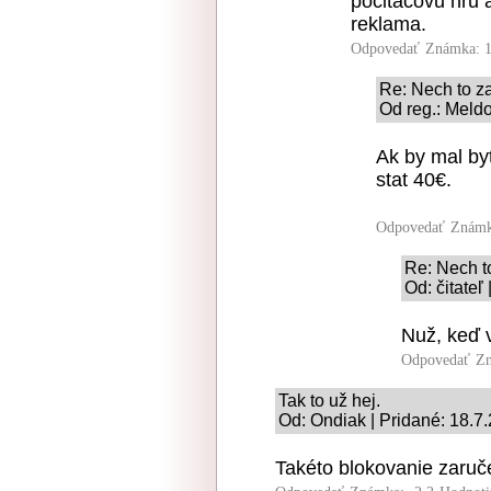
pocitacovu hru 
reklama.
Odpovedať
Známka: 1
Re: Nech to z
Od reg.: Meldo
Ak by mal by
stat 40€.
Odpovedať
Známk
Re: Nech t
Od: čitateľ
Nuž, keď 
Odpovedať
Zn
Tak to už hej.
Od: Ondiak | Pridané: 18.7
Takéto blokovanie zaruč