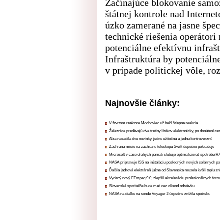
Začínajúce blokovanie samo
štátnej kontrole nad Interne
úzko zamerané na jasne špec
technické riešenia operátori
potenciálne efektívnu infraš
Infraštruktúra by potenciál
v prípade politickej vôle, ro
Najnovšie články:
V štvrtom reaktore Mochoviec už beží štiepna reakcia
Železnice predávajú dve tretiny lístkov elektronicky, po donútení ce
Alza nasadila dve novinky, jednu užitočnú a jednu kontroverznú
Záchrana misie na záchranu teleskopu Swift úspešne pokračuje
Microsoft v čase drahých pamätí sľubuje optimalizovať spotrebu
NASA pripravuje ISS na inštaláciu posledných nových solárnych p
Ďalšia jadrová elektráreň južne od Slovenska musela kvôli teplu zn
Vydaný nový FFmpeg 9.0, zlepšil akceleráciu profesionálnych form
Slovenská sporiteľňa bude mať cez víkend odstávku
NASA na diaľku na sonde Voyager 2 úspešne znížila spotrebu