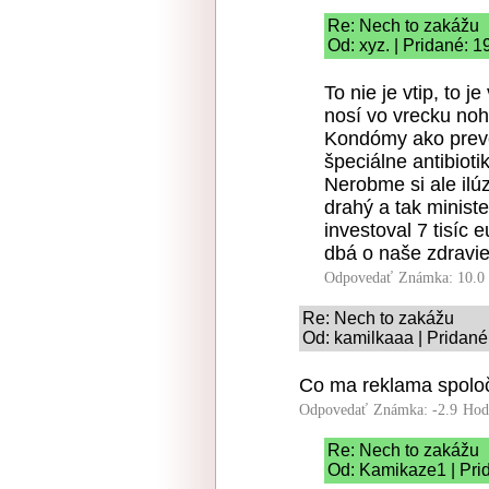
Re: Nech to zakážu
Od: xyz. | Pridané: 
To nie je vtip, to 
nosí vo vrecku noh
Kondómy ako prevenc
špeciálne antibioti
Nerobme si ale ilúz
drahý a tak minist
investoval 7 tisíc 
dbá o naše zdravie
Odpovedať
Známka: 10.0
Re: Nech to zakážu
Od: kamilkaaa | Pridané
Co ma reklama spolo
Odpovedať
Známka: -2.9
Hod
Re: Nech to zakážu
Od: Kamikaze1 | Pri