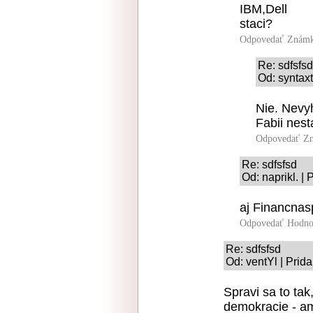
IBM,Dell
staci?
Odpovedať
Známk
Re: sdfsfsd
Od: syntax
Nie. Nevy
Fabii nest
Odpovedať
Zn
Re: sdfsfsd
Od: naprikl. |
aj Financnas
Odpovedať
Hodno
Re: sdfsfsd
Od: ventYl | Prid
Spravi sa to tak
demokracie - a