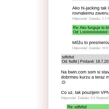
Ako hi-jacking tak 
rovnakemu zaveru
Odpovedať
Známka: 2.5
Re: Ako funguje to b
Od: Lolololololololol
Môžu to presmerov
Odpovedať
Známka: 10.0
sdfsfsd
Od: fsdfd | Pridané: 18.7.2
Na bwin.com som si stav
dobrmeu kurzu a teraz mi
:D
Co uz, tak pouzijem VPN
Odpovedať
Známka: 0.9
Hodnoti
Re: sdfsfsd