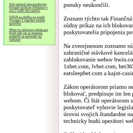
ponuky neukončili.
Súd zakázal samojazdiacim
Google taxíkom dobíjanie v
noci, rušili obyvateľov
Zoznam týchto tak Finančná 
NASA na diaľku na sonde
Voyager 2 úspešne znížila
spotrebu
súdny príkaz na ich blokovan
Misia na záchranu teleskopu
poskytovatelia pripojenia po
Swift ešte nie je stratená,
podarilo sa spomaliť jej
otáčanie
Na zverejnenom zozname sú 
zahraničné stávkové kancelá
zablokovanie webov bwin.co
1xbet.com, lvbet.com, bet36
eatsleepbet.com a kajot-cas
Zákon operátorom priamo ne
blokovať, predpisuje im len
webom. Či štát operátorom u
poskytovateľ vyhovie legisl
úrovni svojich štandardne n
technicky budú operátori we