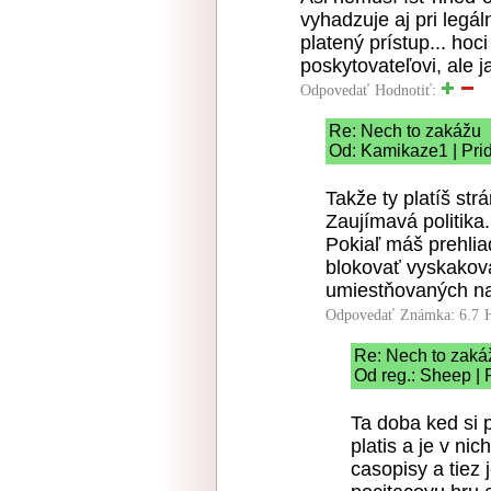
vyhadzuje aj pri legál
platený prístup... hoc
poskytovateľovi, ale 
Odpovedať
Hodnotiť:
Re: Nech to zakážu
Od: Kamikaze1 | Pri
Takže ty platíš str
Zaujímavá politika.
Pokiaľ máš prehlia
blokovať vyskakov
umiestňovaných na
Odpovedať
Známka: 6.7
Re: Nech to zaká
Od reg.: Sheep | 
Ta doba ked si p
platis a je v nic
casopisy a tiez j