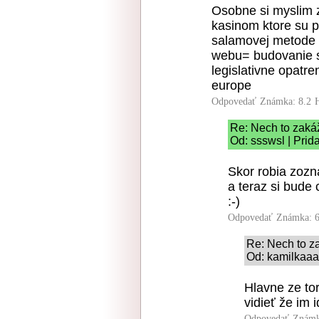
Osobne si myslim z
kasinom ktore su p
salamovej metode 
webu= budovanie s
legislativne opatre
europe
Odpovedať
Známka: 8.2
Re: Nech to zaká
Od: ssswsl | Prid
Skor robia zozn
a teraz si bude 
:-)
Odpovedať
Známka: 6
Re: Nech to z
Od: kamilkaaa
Hlavne ze tor
vidieť že im i
Odpovedať
Známk