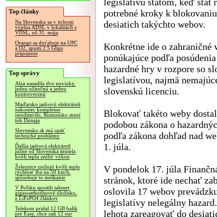
legislatívu štátom, keď štát 
Top články
potrebné kroky k blokovani
desiatich takýchto webov.
Na Slovensku sa v tichosti
vypína ADSL v lokalitách s
VDSL, už 31. mája
Orange sa doťahuje na UPC
Konkrétne ide o zahraničné
a O2, spustí 2.5 Gbps
pripojenie
ponúkajúce podľa posúdenia 
hazardné hry v rozpore so s
Top správy
legislatívou, najmä nemajúc
Alza nasadila dve novinky,
slovenskú licenciu.
jednu užitočnú a jednu
kontroverznú
Maďarsko jadrovú elektráreň
nakoniec kompletne
Blokovať takéto weby dostal
neodstavilo, Rumunsko mení
tok Dunaja
podobou zákona o hazardných
Slovensko.sk má opäť
podľa zákona dohľad nad we
technické problémy
1. júla.
Ďalšia jadrová elektráreň
južne od Slovenska musela
kvôli teplu znížiť výkon
V pondelok 17. júla Finančn
Železnice znižujú kvôli teplu
rýchlosť iba na 50 km/h,
spôsobuje to meškanie
stránok, ktoré ide nechať za
V Poľsku spustili takmer
oslovila 17 webov prevádzku
gigawatthodinové úložisko,
z LiFePO4 článkov
legislatívy nelegálny hazard
Telekom pridal 12 GB balík
lehota zareagovať do desiatic
pre Easy, chce zaň 12 eur