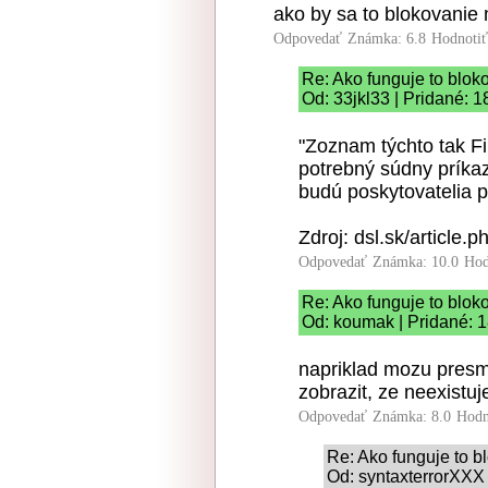
ako by sa to blokovanie 
Odpovedať
Známka: 6.8
Hodnoti
Re: Ako funguje to blok
Od: 33jkl33 | Pridané: 1
"Zoznam týchto tak Fi
potrebný súdny príkaz
budú poskytovatelia pr
Zdroj: dsl.sk/article.
Odpovedať
Známka: 10.0
Hod
Re: Ako funguje to blok
Od: koumak | Pridané: 1
napriklad mozu presme
zobrazit, ze neexistuj
Odpovedať
Známka: 8.0
Hodn
Re: Ako funguje to b
Od: syntaxterrorXXX 