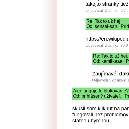
takejto stránky tie
Odpovedať
Známka: 6.7
Re: Tak to už hej.
Od: sensei-san | Pri
https://en.wikiped
Odpovedať
Známka: 10.0
Re: Tak to už hej.
Od: kamilkaaa | P
Zaujímavé, ďak
Odpovedať
Známka: 1
Ako funguje to blokovanie?
Od: prihlásený užívateľ. | 
skusil som kliknut na pa
fungovali bez problemov
statnou hymnou...