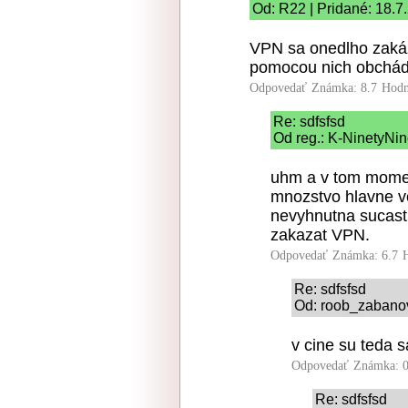
Od: R22 | Pridané: 18.7
VPN sa onedlho zakáž
pomocou nich obchá
Odpovedať
Známka: 8.7
Hodn
Re: sdfsfsd
Od reg.: K-NinetyNin
uhm a v tom momen
mnozstvo hlavne ve
nevyhnutna sucast. 
zakazat VPN.
Odpovedať
Známka: 6.7
Re: sdfsfsd
Od: roob_zabanov
v cine su teda sa
Odpovedať
Známka: 0
Re: sdfsfsd