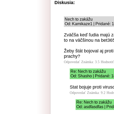
Diskusia:
Nech to zakážu
Od: Kamikaze1 | Pridané: 1
Zväčša keď ľudia majú z
to na väčšinou na bet365
Žeby štát bojoval aj prot
prachy?
Odpovedať
Známka: 3.5
Hodnoti
Re: Nech to zakážu
Od: Shasho | Pridané: 1
Stat bojuje proti viru
Odpovedať
Známka: 9.2
Hodn
Re: Nech to zakážu
Od: asdfasdfas | Pri