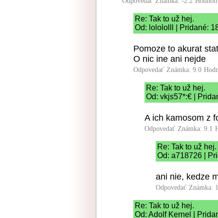
Odpovedať
Známka: -2.2
Hodnoti
Re: Tak to už hej.
Od: lolololll | Pridané: 
Pomoze to akurat stat
O nic ine ani nejde
Odpovedať
Známka: 9.0
Hodn
Re: Tak to už hej.
Od: vkjs57*:€ | Prid
A ich kamosom z fo
Odpovedať
Známka: 9.1
Re: Tak to už hej.
Od: a718726 | Pr
ani nie, kedze 
Odpovedať
Známka: 1
Re: Tak to už hej.
Od: Adolf Kernel | Prida