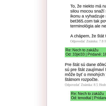
To, že niekto má n
silou mocou snaží 
ikonu a vyhadzuje
bet365.com tak pov
terminológia ale n
A chápem, že štát t
Odpovedať
Známka: 7.8
Re: Nech to zakážu
Od: 33jkl33 | Pridané: 1
Pre štát sú dane dôle
sú pre štát zaujímaví
môže byť o mnohých v
štátnom rozpočte.
Odpovedať
Známka: 8.5
Hodn
Re: Nech to zakážu
Od: tenodtal | Prida