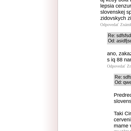
lepsia cenzur
slovenskej s
zidovskych zi
Odpovedať
Známk
Re: sdfsfsd
Od: asidfjs
ano, zakaz
s iq 88 na
Odpovedať
Zn
Re: sdf
Od: qwe
Predre
slovens
Taki Ci
cerveni
mame vo