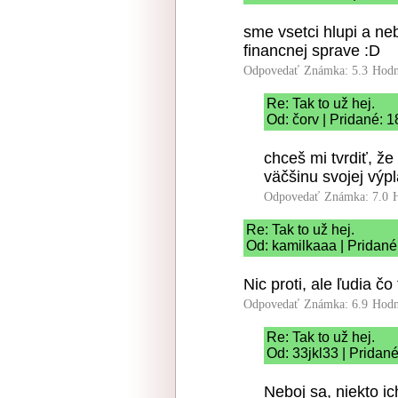
sme vsetci hlupi a ne
financnej sprave :D
Odpovedať
Známka: 5.3
Hodn
Re: Tak to už hej.
Od: čorv | Pridané: 
chceš mi tvrdiť, ž
väčšinu svojej výpl
Odpovedať
Známka: 7.0
Re: Tak to už hej.
Od: kamilkaaa | Pridané
Nic proti, ale ľudia č
Odpovedať
Známka: 6.9
Hodn
Re: Tak to už hej.
Od: 33jkl33 | Pridan
Neboj sa, niekto ic