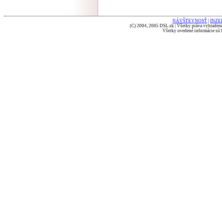
NÁVŠTEVNOSŤ
|
INZE
(C) 2004, 2005 DSL.sk | Všetky práva vyhradené
Všetky uvedené informácie sú b