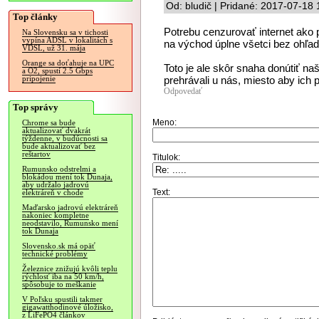
Od: bludič | Pridané: 2017-07-18 
Top články
Potrebu cenzurovať internet ak
Na Slovensku sa v tichosti
vypína ADSL v lokalitách s
na východ úplne všetci bez ohľad
VDSL, už 31. mája
Orange sa doťahuje na UPC
Toto je ale skôr snaha donútiť n
a O2, spustí 2.5 Gbps
prehrávali u nás, miesto aby ich po
pripojenie
Odpovedať
Top správy
Meno:
Chrome sa bude
aktualizovať dvakrát
týždenne, v budúcnosti sa
bude aktualizovať bez
reštartov
Titulok:
Rumunsko odstrelmi a
blokádou mení tok Dunaja,
aby udržalo jadrovú
Text:
elektráreň v chode
Maďarsko jadrovú elektráreň
nakoniec kompletne
neodstavilo, Rumunsko mení
tok Dunaja
Slovensko.sk má opäť
technické problémy
Železnice znižujú kvôli teplu
rýchlosť iba na 50 km/h,
spôsobuje to meškanie
V Poľsku spustili takmer
gigawatthodinové úložisko,
z LiFePO4 článkov