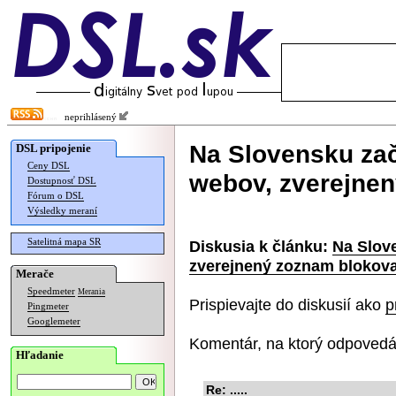
neprihlásený
Na Slovensku zač
DSL pripojenie
Ceny DSL
webov, zverejne
Dostupnosť DSL
Fórum o DSL
Výsledky meraní
Satelitná mapa SR
Diskusia k článku:
Na Slov
zverejnený zoznam blokov
Merače
Speedmeter
Merania
Prispievajte do diskusií ako
p
Pingmeter
Googlemeter
Komentár, na ktorý odpovedá
Hľadanie
Re: .....