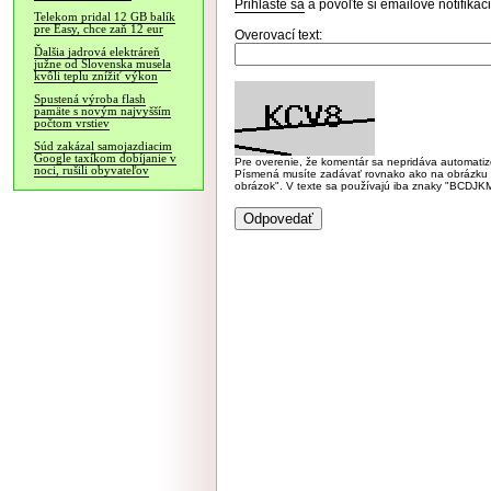
Prihláste sa
a povoľte si emailové notifiká
Telekom pridal 12 GB balík
pre Easy, chce zaň 12 eur
Overovací text:
Ďalšia jadrová elektráreň
južne od Slovenska musela
kvôli teplu znížiť výkon
Spustená výroba flash
pamäte s novým najvyšším
počtom vrstiev
Súd zakázal samojazdiacim
Google taxíkom dobíjanie v
Pre overenie, že komentár sa nepridáva automatizov
noci, rušili obyvateľov
Písmená musíte zadávať rovnako ako na obrázku veľk
obrázok". V texte sa používajú iba znaky "BC