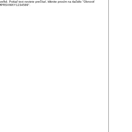
é. Pokiaľ text neviete prečítať, kliknite prosím na tlačidlo "Obnoviť
DJKMPRSVWXY1234589".