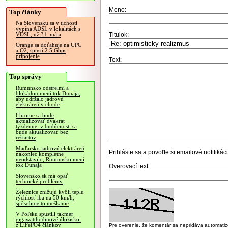
Meno:
Top články
Na Slovensku sa v tichosti
vypína ADSL v lokalitách s
Titulok:
VDSL, už 31. mája
Orange sa doťahuje na UPC
a O2, spustí 2.5 Gbps
pripojenie
Text:
Top správy
Rumunsko odstrelmi a
blokádou mení tok Dunaja,
aby udržalo jadrovú
elektráreň v chode
Chrome sa bude
aktualizovať dvakrát
týždenne, v budúcnosti sa
bude aktualizovať bez
reštartov
Maďarsko jadrovú elektráreň
Prihláste sa
a povoľte si emailové notifiká
nakoniec kompletne
neodstavilo, Rumunsko mení
tok Dunaja
Overovací text:
Slovensko.sk má opäť
technické problémy
Železnice znižujú kvôli teplu
rýchlosť iba na 50 km/h,
spôsobuje to meškanie
V Poľsku spustili takmer
gigawatthodinové úložisko,
z LiFePO4 článkov
Pre overenie, že komentár sa nepridáva automatizov