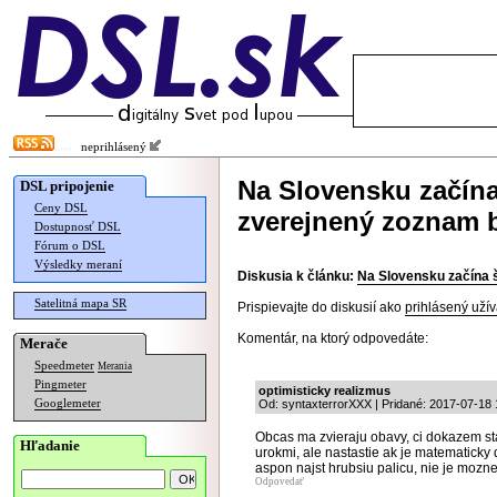
neprihlásený
Na Slovensku začína
DSL pripojenie
Ceny DSL
zverejnený zoznam 
Dostupnosť DSL
Fórum o DSL
Výsledky meraní
Diskusia k článku:
Na Slovensku začína 
Satelitná mapa SR
Prispievajte do diskusií ako
prihlásený užív
Komentár, na ktorý odpovedáte:
Merače
Speedmeter
Merania
Pingmeter
optimisticky realizmus
Googlemeter
Od: syntaxterrorXXX | Pridané: 2017-07-18 
Obcas ma zvieraju obavy, ci dokazem sta
Hľadanie
urokmi, ale nastastie ak je matematicky 
aspon najst hrubsiu palicu, nie je mozne
Odpovedať