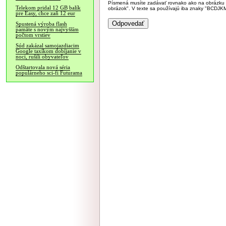
Písmená musíte zadávať rovnako ako na obrázku veľk
Telekom pridal 12 GB balík
obrázok". V texte sa používajú iba znaky "BC
pre Easy, chce zaň 12 eur
Spustená výroba flash
pamäte s novým najvyšším
počtom vrstiev
Súd zakázal samojazdiacim
Google taxíkom dobíjanie v
noci, rušili obyvateľov
Odštartovala nová séria
populárneho sci-fi Futurama