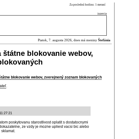
Za poslednú hodinu: 1 meraní
inzercia
Piatok, 7. augusta 2026, dnes má meniny
Štefánia
 štátne blokovanie webov,
blokovaných
štátne blokovanie webov, zverejnený zoznam blokovaných
ateľ
.
11:27:21
tom poskytovanu starostlivost oplatit s dostatocnymi
dokazatelne, ze vzdy je mozne upliest vacsi bic alebo
 sklamat.