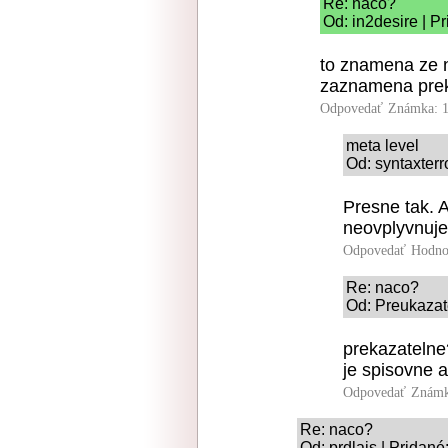
Re: naco?
Od: in2desire | P
to znamena ze n
zaznamena preka
Odpovedať
Známka: 1
meta level
Od: syntaxterr
Presne tak. A
neovplyvnuje
Odpovedať
Hodno
Re: naco?
Od: Preukazate
prekazatelne?
je spisovne 
Odpovedať
Známk
Re: naco?
Od: prdlajs | Pridan