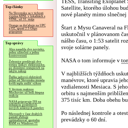
TESS, Transiting Exoplanet
Top články
Satellite, ktorého úlohou bu
nové planéty mimo slnečnej 
Na Slovensku sa v tichosti
vypína ADSL v lokalitách s
VDSL, už 31. mája
Orange sa doťahuje na UPC
Štart z Mysu Canaveral na F
a O2, spustí 2.5 Gbps
pripojenie
uskutočnil v plánovanom čas
nášho času, o 1:53 satelit roz
Top správy
svoje solárne panely.
Alza nasadila dve novinky,
jednu užitočnú a jednu
kontroverznú
NASA o tom informuje v
to
Železnice predávajú dve
tretiny lístkov elektronicky,
po donútení cestujúcich na
takýto nákup
V najbližších týždňoch usku
Ďalšia jadrová elektráreň
manévrov, ktoré upravia jeh
južne od Slovenska musela
kvôli teplu znížiť výkon
vzdialenosti Mesiaca. S jeho
V štvrtom reaktore
orbitu s najmenším priblíže
Mochoviec už beží štiepna
reakcia
375 tisíc km. Doba obehu bu
NASA pripravuje ISS na
inštaláciu posledných
nových solárnych panelov
Po následnej kontrole a otes
Microsoft v čase drahých
pamätí sľubuje
prevádzky o 60 dní.
optimalizovať spotrebu
RAM vo Windows 11