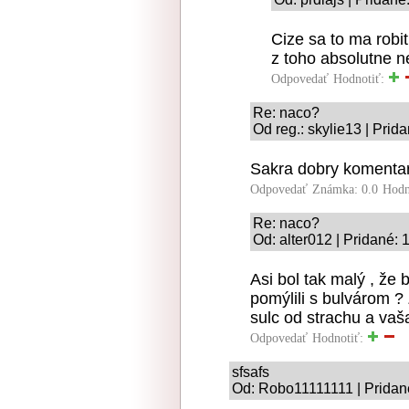
Cize sa to ma robit
z toho absolutne n
Odpovedať
Hodnotiť:
Re: naco?
Od reg.: skylie13 | Prid
Sakra dobry komentar
Odpovedať
Známka: 0.0
Hodn
Re: naco?
Od: alter012 | Pridané:
Asi bol tak malý , že 
pomýlili s bulvárom ? 
sulc od strachu a vaša
Odpovedať
Hodnotiť:
sfsafs
Od: Robo11111111 | Pridan