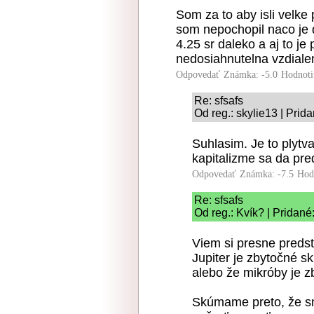
Som za to aby isli velke
som nepochopil naco je d
4.25 sr daleko a aj to je 
nedosiahnutelna vzdiale
Odpovedať
Známka: -5.0
Hodnoti
Re: sfsafs
Od reg.: skylie13 | Prid
Suhlasim. Je to plytv
kapitalizme sa da pre
Odpovedať
Známka: -7.5
Hod
Re: sfsafs
Od reg.: Kvík? | Pridané
Viem si presne predsta
Jupiter je zbytočné s
alebo že mikróby je 
Skúmame preto, že sm