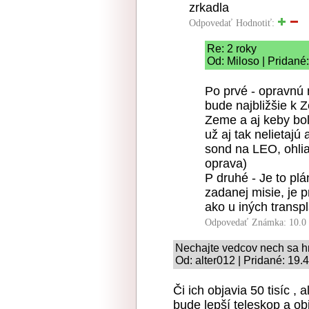
zrkadla
Odpovedať
Hodnotiť:
Re: 2 roky
Od: Miloso | Pridané
Po prvé - opravnú
bude najbližšie k 
Zeme a aj keby bol
už aj tak nelietajú
sond na LEO, ohlia
oprava)
P druhé - Je to pl
zadanej misie, je p
ako u iných transp
Odpovedať
Známka: 10.0
Nechajte vedcov nech sa hr
Od: alter012 | Pridané: 19.
Či ich objavia 50 tisíc , 
bude lepší teleskop a ob