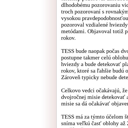
dlhodobému pozorovaniu vide
troch pozorovaní s rovnakým
vysokou pravdepodobnosťou,
pozoroval vzdialené hviezdy 
metódami. Objavoval totiž p
rokov.
TESS bude naopak počas dvo
postupne takmer celú oblohu
hviezdy a bude detekovať pl
rokov, ktoré sa ľahšie budú
Zároveň typicky nebude detek
Celkovo vedci očakávajú, že
dvojročnej misie detekovať a
misie sa dá očakávať objaven
TESS má za týmto účelom šty
sníma veľkú časť oblohy až 