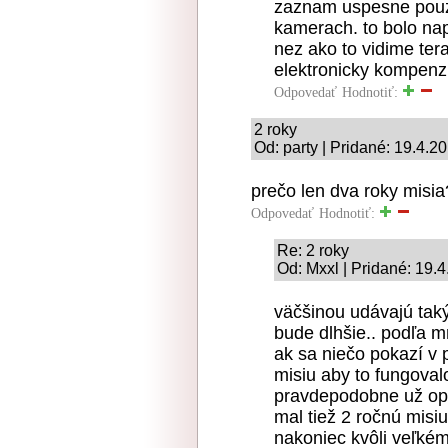
zaznam uspesne pouz
kamerach. to bolo nap
nez ako to vidime te
elektronicky kompenzu
Odpovedať
Hodnotiť:
2 roky
Od: party | Pridané: 19.4.2
prečo len dva roky misi
Odpovedať
Hodnotiť:
Re: 2 roky
Od: Mxxl | Pridané: 19.
väčšinou udávajú tak
bude dlhšie.. podľa m
ak sa niečo pokazí v 
misiu aby to fungoval
pravdepodobne už opr
mal tiež 2 ročnú misiu
nakoniec kvôli veľkém