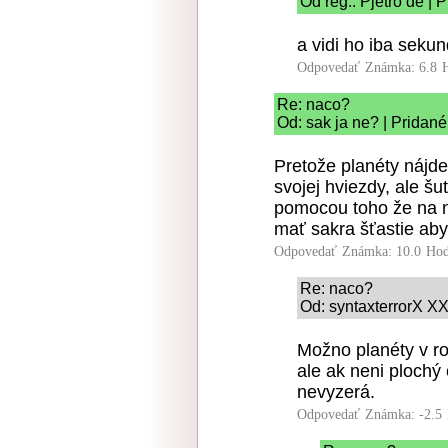
Od reg.: Pjetro de | 
a vidi ho iba seku
Odpovedať
Známka: 6.8
Re: naco?
Od: sak ja ne? | Pridan
Pretože planéty nájd
svojej hviezdy, ale šut
pomocou toho že na ne
mať sakra šťastie aby
Odpovedať
Známka: 10.0
Hod
Re: naco?
Od: syntaxterrorX XX
Možno planéty v ro
ale ak neni plochý 
nevyzerá.
Odpovedať
Známka: -2.5