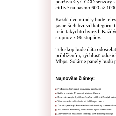
používa štyri CCD senzory s
citlivé na pásmo 600 až 100
Každé dve minúty bude tele
jasnejších hviezd kategórie 
tisíc takýchto hviezd. Každ
stupňov x 96 stupňov.
Teleskop bude dáta odosiela
priblížením, rýchlosť odosi
Mbps. Solárne panely budú p
Najnovšie články:
Predstavená flash pamäť s najväčšou hustotou dát
Netflix je možné v 4K sledovať už aj cez Chrome
Rumunsko potopilo štyri člny a úspešne zvýšilo tok Dunaja k jadrov
V štvrtom reaktore Mochoviec už beží štiepna reakcia
Železnice predávajú dve tretiny lístkov elektronicky, po donútení ce
Alza nasadila dve novinky, jednu užitočnú a jednu kontroverznú
Záchrana misie na záchranu teleskopu Swift úspešne pokračuje