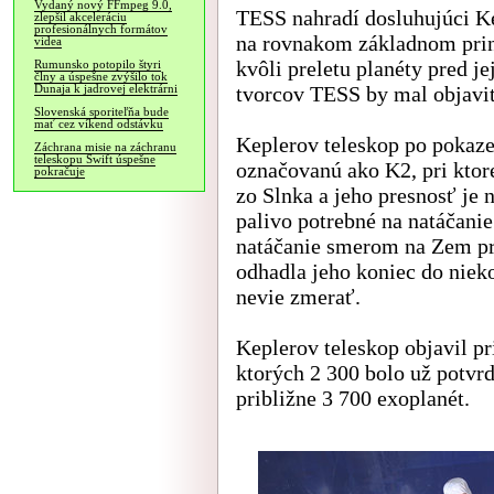
Vydaný nový FFmpeg 9.0,
TESS nahradí dosluhujúci K
zlepšil akceleráciu
profesionálnych formátov
na rovnakom základnom princ
videa
kvôli preletu planéty pred j
Rumunsko potopilo štyri
člny a úspešne zvýšilo tok
tvorcov TESS by mal objaviť
Dunaja k jadrovej elektrárni
Slovenská sporiteľňa bude
mať cez víkend odstávku
Keplerov teleskop po pokaze
Záchrana misie na záchranu
teleskopu Swift úspešne
označovanú ako K2, pri ktore
pokračuje
zo Slnka a jeho presnosť je
palivo potrebné na natáčanie
natáčanie smerom na Zem pr
odhadla jeho koniec do niek
nevie zmerať.
Keplerov teleskop objavil pr
ktorých 2 300 bolo už potvr
približne 3 700 exoplanét.