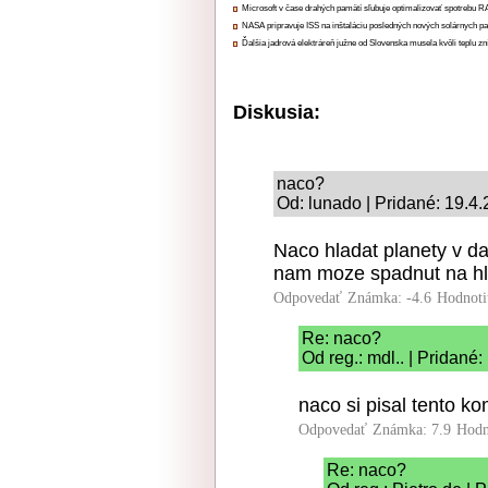
Microsoft v čase drahých pamätí sľubuje optimalizovať spotrebu
NASA pripravuje ISS na inštaláciu posledných nových solárnych p
Ďalšia jadrová elektráreň južne od Slovenska musela kvôli teplu zn
Diskusia:
naco?
Od: lunado | Pridané: 19.4
Naco hladat planety v da
nam moze spadnut na hla
Odpovedať
Známka: -4.6
Hodnoti
Re: naco?
Od reg.: mdl.. | Pridané
naco si pisal tento k
Odpovedať
Známka: 7.9
Hodn
Re: naco?