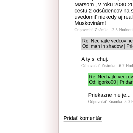
Marsom , v roku 2030-2
cestu 2 odsúdencov na s
uvedomiť niekedy aj real
Muskovinám!
Odpovedať
Známka: -2.5
Hodnoti
Re: Nechajte vedcov nec
Od: man in shadow | Pr
A ty si chuj.
Odpovedať
Známka: -6.7
Hod
Re: Nechajte vedcov 
Od: igorko00 | Prida
Priekazne nie je...
Odpovedať
Známka: 5.0
Pridať komentár