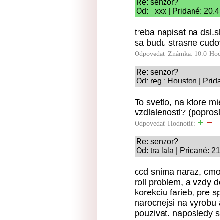
Re: senzor?
Od: _xxx | Pridané: 20.
treba napisat na dsl.
sa budu strasne cudov
Odpovedať
Známka: 10.0
Hod
Re: senzor?
Od: reg.: Houston | Prid
To svetlo, na ktore m
vzdialenosti? (poprosi
Odpovedať
Hodnotiť:
Re: senzor?
Od: tra lala | Pridané: 
ccd snima naraz, cmo
roll problem, a vzdy 
korekciu farieb, pre 
narocnejsi na vyrobu a
pouzivat. naposledy 