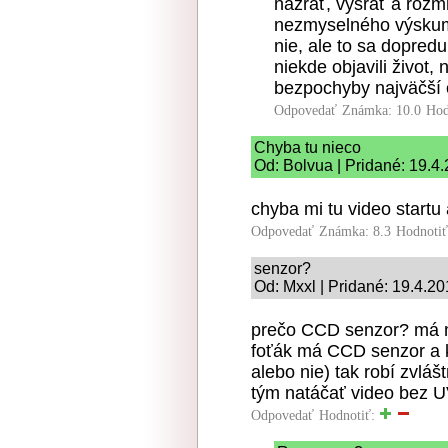
nažrať, vysrať a rozm
nezmyselného výskum
nie, ale to sa dopred
niekde objavili život, 
bezpochyby najväčší o
Odpovedať
Známka: 10.0
Hod
Chyba tu nieco
Od: Bolvua | Pridané: 19.4
chyba mi tu video startu
Odpovedať
Známka: 8.3
Hodnoti
senzor?
Od: Mxxl | Pridané: 19.4.2
prečo CCD senzor? má n
foťák má CCD senzor a k
alebo nie) tak robí zvlá
tým natáčať video bez U
Odpovedať
Hodnotiť: