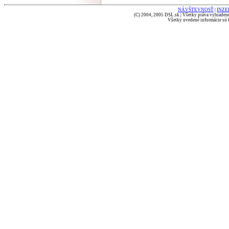
NÁVŠTEVNOSŤ
|
INZE
(C) 2004, 2005 DSL.sk | Všetky práva vyhradené
Všetky uvedené informácie sú b