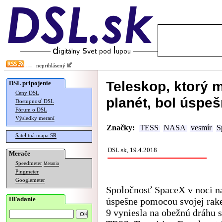
neprihlásený
Teleskop, ktorý m
DSL pripojenie
Ceny DSL
planét, bol úspe
Dostupnosť DSL
Fórum o DSL
Výsledky meraní
Značky:
TESS
NASA
vesmír
S
Satelitná mapa SR
DSL.sk, 19.4.2018
Merače
Speedmeter
Merania
Pingmeter
Googlemeter
Spoločnosť SpaceX v noci n
Hľadanie
úspešne pomocou svojej rak
9 vyniesla na obežnú dráhu s