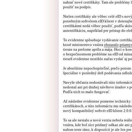
nahrať nové certifikáty. Tam ale problémy l
použiť na podpis.
Nielen certifikáty ale vôbec celé eID s no
potrebným softvérom eID klient v doterajšej
certifikátmi nedá vôbec použiť, podľa skús
autentifikáciu, napríklad pre prístup do el
To evidentne spôsobuje vydávanie certifi
ktoré ministerstvo vnútra
obstaralo
priamy
tiesne na prelome apríla a mája. Hoci o ko
o bezpečnostnom probléme na eID od minu
tieseň evidentne nestihlo načas vydať aj p
Je absolútne nepochopiteľné, prečo potom z
špeciálne v posledný deň podávania odlož
Navyše občania nedostávali túto informáciu
nedostal ani pri druhej návšteve úradov s 
Podľa nich to malo fungovať.
Až následne evidentne pomerne technicky 
certifikátoch, a túto informáciu mu následn
nový kompatibilný softvér eID klient 2.0.
To sa ale nestalo a nová verzia nebola reá
vnútra, kde bol síce pridaný odkaz ale ani
našom teste ráno, k dispozícii je ale len 