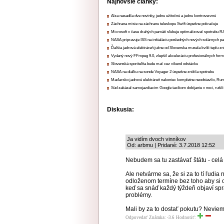
Najnovšie články:
Alza nasadila dve novinky, jednu užitočnú a jednu kontroverznú
Záchrana misie na záchranu teleskopu Swift úspešne pokračuje
Microsoft v čase drahých pamätí sľubuje optimalizovať spotrebu
NASA pripravuje ISS na inštaláciu posledných nových solárnych p
Ďalšia jadrová elektráreň južne od Slovenska musela kvôli teplu zn
Vydaný nový FFmpeg 9.0, zlepšil akceleráciu profesionálnych form
Slovenská sporiteľňa bude mať cez víkend odstávku
NASA na diaľku na sonde Voyager 2 úspešne znížila spotrebu
Maďarsko jadrovú elektráreň nakoniec kompletne neodstavilo, Ru
Súd zakázal samojazdiacim Google taxíkom dobíjanie v noci, rušili
Diskusia:
Ja vidím dvoch vinníkov
Od: arbmu | Pridané: 3.7.2018 12:52
Nebudem sa tu zastávať štátu - celá 
Ale netvárme sa, že si za to tí ľudi
odloženom termíne bez toho aby si ov
keď sa snáď každý týždeň objaví sprá
problémy.
Mali by za to dostať pokutu? Neviem. 
Odpovedať
Známka: -3.6
Hodnotiť: