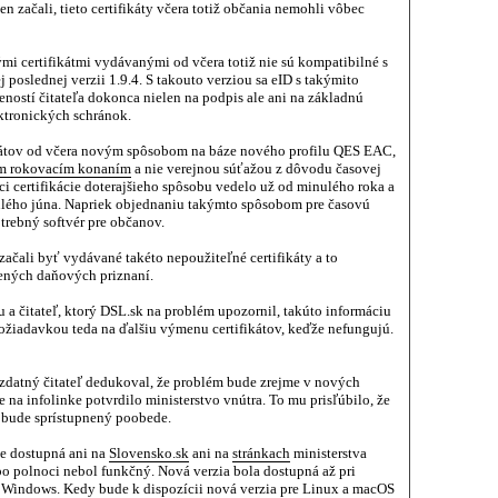
en začali, tieto certifikáty včera totiž občania nemohli vôbec
vými certifikátmi vydávanými od včera totiž nie sú kompatibilné s
 poslednej verzii 1.9.4. S takouto verziou sa eID s takýmito
eností čitateľa dokonca nielen na podpis ale ani na základnú
ektronických schránok.
kátov od včera novým spôsobom na báze nového profilu QES EAC,
m rokovacím konaním
a nie verejnou súťažou z dôvodu časovej
nci certifikácie doterajšieho spôsobu vedelo už od minulého roka a
lého júna. Napriek objednaniu takýmto spôsobom pre časovú
otrebný softvér pre občanov.
ačali byť vydávané takéto nepoužiteľné certifikáty a to
ených daňových priznaní.
 a čitateľ, ktorý DSL.sk na problém upozornil, takúto informáciu
požiadavkou teda na ďalšiu výmenu certifikátov, keďže nefungujú.
zdatný čitateľ dedukoval, že problém bude zrejme v nových
e na infolinke potvrdilo ministerstvo vnútra. To mu prisľúbilo, že
0 bude sprístupnený poobede.
lne dostupná ani na
Slovensko.sk
ani na
stránkach
ministerstva
 po polnoci nebol funkčný. Nová verzia bola dostupná až pri
pre Windows. Kedy bude k dispozícii nová verzia pre Linux a macOS