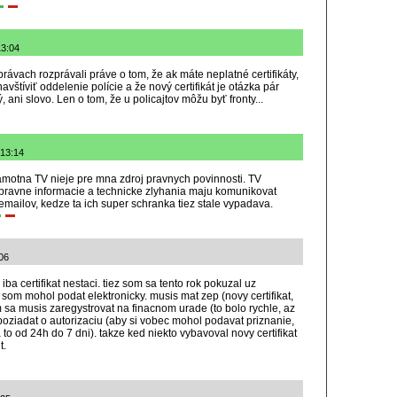
13:04
právach rozprávali práve o tom, že ak máte neplatné certifikáty,
vštíviť oddelenie polície a že nový certifikát je otázka pár
 ani slovo. Len o tom, že u policajtov môžu byť fronty...
 13:14
samotna TV nieje pre mna zdroj pravnych povinnosti. TV
 pravne informacie a technicke zlyhania maju komunikovat
emailov, kedze ta ich super schranka tiez stale vypadava.
06
a certifikat nestaci. tiez som sa tento rok pokuzal uz
som mohol podat elektronicky. musis mat zep (novy certifikat,
m sa musis zaregystrovat na finacnom urade (to bolo rychle, az
oziadat o autorizaciu (aby si vobec mohol podavat priznanie,
na to od 24h do 7 dni). takze ked niekto vybavoval novy certifikat
t.