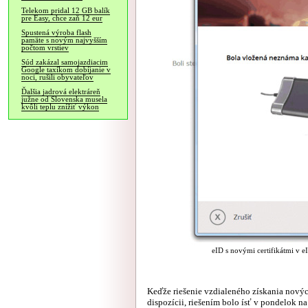
Telekom pridal 12 GB balík
pre Easy, chce zaň 12 eur
Spustená výroba flash
pamäte s novým najvyšším
počtom vrstiev
Súd zakázal samojazdiacim
Google taxíkom dobíjanie v
noci, rušili obyvateľov
Ďalšia jadrová elektráreň
južne od Slovenska musela
kvôli teplu znížiť výkon
eID s novými certifikátmi v eID
Keďže riešenie vzdialeného získania nových
dispozícii, riešením bolo ísť v pondelok n