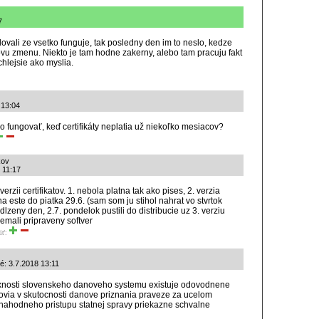
7
lovali ze vsetko funguje, tak posledny den im to neslo, kedze
ovu zmenu. Niekto je tam hodne zakerny, alebo tam pracuju fakt
ychlejsie ako myslia.
 13:04
 fungovať, keď certifikáty neplatia už niekoľko mesiacov?
kov
8 11:17
erzii certifikatov. 1. nebola platna tak ako pises, 2. verzia
 este do piatka 29.6. (sam som ju stihol nahrat vo stvrtok
dlzeny den, 2.7. pondelok pustili do distribucie uz 3. verziu
nemali pripraveny softver
iť:
é: 3.7.2018 13:11
xnosti slovenskeho danoveho systemu existuje odovodnene
lovia v skutocnosti danove priznania praveze za ucelom
nahodneho pristupu statnej spravy priekazne schvalne