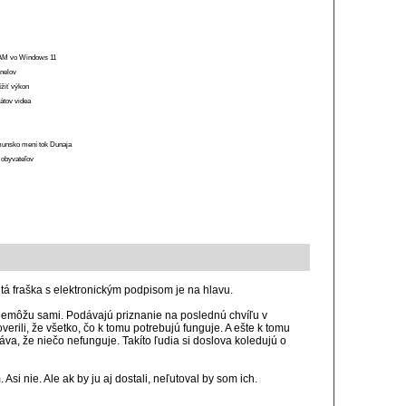
 RAM vo Windows 11
anelov
ížiť výkon
átov videa
munsko mení tok Dunaja
 obyvateľov
tá fraška s elektronickým podpisom je na hlavu.
a nemôžu sami. Podávajú priznanie na poslednú chvíľu v
erili, že všetko, čo k tomu potrebujú funguje. A ešte k tomu
va, že niečo nefunguje. Takíto ľudia si doslova koledujú o
Asi nie. Ale ak by ju aj dostali, neľutoval by som ich.