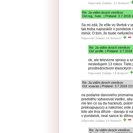
Odpovedať
Známka: -3.5
Hodnotiť:
Re: Ja vidím dvoch vinníkov
Od reg.: hulo . | Pridané: 3.7.2018 
Sa mi zdá, že ešte vo štvrtok v s
tak treba najneskôr v pondelok na
minút. O tom, že bude nefunkčný,
Odpovedať
Známka: 6.8
Hodnotiť:
Re: Ja vidím dvoch vinníkov
Od: profik: | Pridané: 3.7.2018
ok, ale televizne spravy a 
nesledujem 13 rokov. Tieto
prostrednictvom klasickych 
Odpovedať
Známka: 5.8
Hodnotiť:
Re: Ja vidím dvoch vinníkov
Od: xsavas | Pridané: 3.7.2018 13:
na podanie danoveho priznania ib
predstihu vybavovat vsetko, aby 
nie ten co sa da hacknut), poto
prekvapujuco) a nakoniec este p
toto ale trva dlhzie - davaju si 
v pondelok, neal sance to stihnu
Odpovedať
Známka: 0.9
Hodnotiť:
Re: Ja vidím dvoch vinníkov