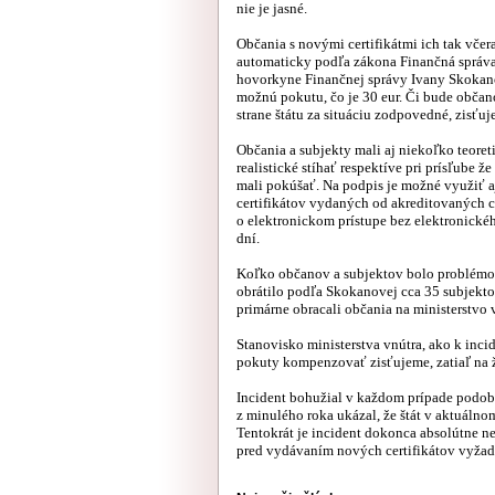
nie je jasné.
Občania s novými certifikátmi ich tak včera
automaticky podľa zákona Finančná správ
hovorkyne Finančnej správy Ivany Skokan
možnú pokutu, čo je 30 eur. Či bude občan
strane štátu za situáciu zodpovedné, zisťuj
Občania a subjekty mali aj niekoľko teoret
realistické stíhať respektíve pri prísľube ž
mali pokúšať. Na podpis je možné využiť 
certifikátov vydaných od akreditovaných c
o elektronickom prístupe bez elektronické
dní.
Koľko občanov a subjektov bolo problémom 
obrátilo podľa Skokanovej cca 35 subjektov
primárne obracali občania na ministerstvo 
Stanovisko ministerstva vnútra, ako k inci
pokuty kompenzovať zisťujeme, zatiaľ na 
Incident bohužial v každom prípade podob
z minulého roka ukázal, že štát v aktuálno
Tentokrát je incident dokonca absolútne n
pred vydávaním nových certifikátov vyžad