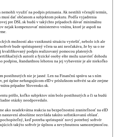
 nemohli využiť na podpis priznania. Ak nestihli včerajší termín,
a musí dať občanom a subjektom pokutu. Podľa vyjadrenia
ovej pre DSL.sk budú v takýchto prípadoch dávať minimálnu
ov nejak kompenzovať ministerstvo vnútra, ktoré je aspoň na
eme.
ických možností ako vzniknutú situáciu vyriešiť, nebolo ich ale
e softvér bude sprístupnený včera sa ani neočakáva, že by sa o ne
aj kvalifikovaný podpis realizovaný pomocou platených
ertifikačných autorít a fyzické osoby ešte možu uzavrieť dohodu
ho podpisu, štandardnou lehotou na jej vybavenie je ale niekoľko
postihnutých nie je jasné. Len na Finančnú správu sa s ním
, pri úplne nefungujúcom eID v príslušnom softvéri sa ale zrejme
vnútra prípadne Slovensko.sk.
dentu prišlo, koľko subjektov ním bolo postihnutých a či sa budú
žiadne otázky neodpovedalo.
ne ako neadekvátna reakcia na bezpečnostnú zraniteľnosť na eID
m nastavení absolútne nezvláda takúto sofistikovanú oblasť.
epochopiteľný, keď potreba sprístupniť nový potrebný softvér
ujúcich takýto softvér je úplnou a nevyhnutnou samozrejmosťou.