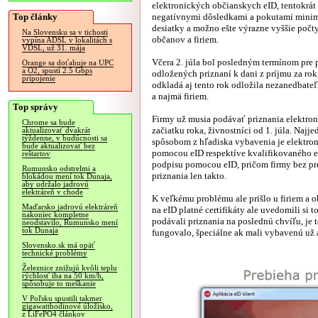
elektronických občianskych eID, tentokrát
Top články
negatívnymi dôsledkami a pokutami minim
desiatky a možno ešte výrazne vyššie počt
Na Slovensku sa v tichosti
občanov a firiem.
vypína ADSL v lokalitách s
VDSL, už 31. mája
Včera 2. júla bol posledným termínom pre
Orange sa doťahuje na UPC
a O2, spustí 2.5 Gbps
odložených priznaní k dani z príjmu za rok 
pripojenie
odkladá aj tento rok odložila nezanedbate
a najmä firiem.
Top správy
Firmy už musia podávať priznania elektro
Chrome sa bude
začiatku roka, živnostníci od 1. júla. Naj
aktualizovať dvakrát
týždenne, v budúcnosti sa
spôsobom z hľadiska vybavenia je elektro
bude aktualizovať bez
pomocou eID respektíve kvalifikovaného e
reštartov
podpisu pomocou eID, pričom firmy bez p
Rumunsko odstrelmi a
priznania len takto.
blokádou mení tok Dunaja,
aby udržalo jadrovú
elektráreň v chode
K veľkému problému ale prišlo u firiem a 
Maďarsko jadrovú elektráreň
na eID platné certifikáty ale uvedomili si 
nakoniec kompletne
podávali priznania na poslednú chvíľu, je 
neodstavilo, Rumunsko mení
tok Dunaja
fungovalo, špeciálne ak mali vybavenú už 
Slovensko.sk má opäť
technické problémy
Železnice znižujú kvôli teplu
rýchlosť iba na 50 km/h,
spôsobuje to meškanie
V Poľsku spustili takmer
gigawatthodinové úložisko,
z LiFePO4 článkov