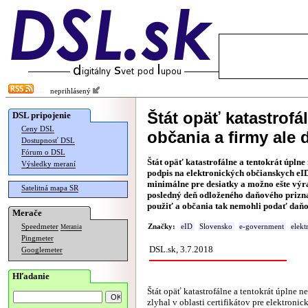
neprihlásený
Štát opäť katastrofál
DSL pripojenie
Ceny DSL
občania a firmy ale
Dostupnosť DSL
Fórum o DSL
Štát opäť katastrofálne a tentokrát úplne
Výsledky meraní
podpis na elektronických občianskych eI
minimálne pre desiatky a možno ešte výra
Satelitná mapa SR
posledný deň odloženého daňového priznani
použiť a občania tak nemohli podať daňo
Merače
Speedmeter
Značky:
eID
Slovensko
e-government
elekt
Merania
Pingmeter
DSL.sk, 3.7.2018
Googlemeter
Hľadanie
Štát opäť katastrofálne a tentokrát úplne 
zlyhal v oblasti certifikátov pre elektroni