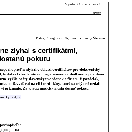
Za poslednú hodinu: 41 meraní
inzercia
Piatok, 7. augusta 2026, dnes má meniny
Štefánia
ne zlyhal s certifikátmi,
 dostanú pokutu
 nepochopiteľne zlyhal v oblasti certifikátov pre elektronický
D, tentokrát s konkrétnymi negatívnymi dôsledkami a pokutami
zne vyššie počty slovenských občanov a firiem. V pondelok,
a, totiž vydával na eID certifikáty, ktoré sa celý deň nedali
vé priznanie. Za to automaticky musia dostať pokutu.
ronický podpis
nepochopiteľne
cký podpis na