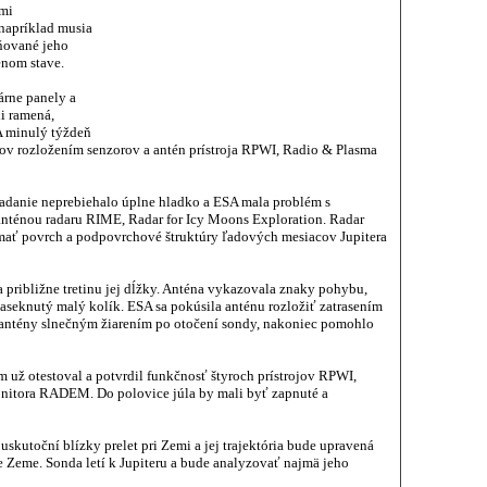
ými
 napríklad musia
vňované jeho
enom stave.
árne panely a
i ramená,
SA minulý týždeň
v rozložením senzorov a antén prístroja RPWI, Radio & Plasma
ladanie neprebiehalo úplne hladko a ESA mala problém s
nténou radaru RIME, Radar for Icy Moons Exploration. Radar
ať povrch a podpovrchové štruktúry ľadových mesiacov Jupitera
 približne tretinu jej dĺžky. Anténa vykazovala znaky pohybu,
zaseknutý malý kolík. ESA sa pokúsila anténu rozložiť zatrasením
antény slnečným žiarením po otočení sondy, nakoniec pomohlo
m už otestoval a potvrdil funkčnosť štyroch prístrojov RPWI,
itora RADEM. Do polovice júla by mali byť zapnuté a
uskutoční blízky prelet pri Zemi a jej trajektória bude upravená
e Zeme. Sonda letí k Jupiteru a bude analyzovať najmä jeho