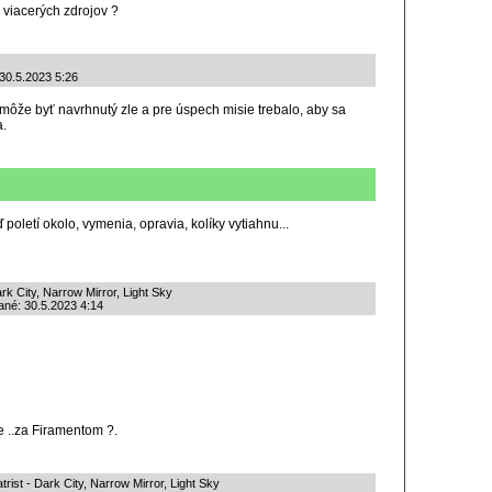
 viacerých zdrojov ?
 30.5.2023 5:26
 môže byť navrhnutý zle a pre úspech misie trebalo, aby sa
a.
poletí okolo, vymenia, opravia, kolíky vytiahnu...
ark City, Narrow Mirror, Light Sky
ané: 30.5.2023 4:14
e ..za Firamentom ?.
trist - Dark City, Narrow Mirror, Light Sky