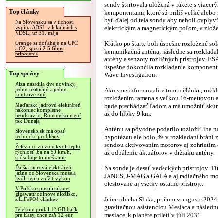
sondy štartovala uložená v rakete s viacer
Top články
komponentami, ktoré sú príliš veľké alebo
byť ďalej od tela sondy aby neboli ovply
Na Slovensku sa v tichosti
elektrickým a magnetickým poľom, v zlož
vypína ADSL v lokalitách s
VDSL, už 31. mája
Krátko po štarte boli úspešne rozložené sol
Orange sa doťahuje na UPC
a O2, spustí 2.5 Gbps
komunikačná anténa, následne sa rozkladal
pripojenie
antény a senzory rozličných prístrojov. E
úspešne dokončila rozkladanie komponento
Top správy
Wave Investigation.
Alza nasadila dve novinky,
jednu užitočnú a jednu
Ako sme informovali v
tomto článku
, rozk
kontroverznú
rozložením ramena s veľkou 16-metrovou a
Maďarsko jadrovú elektráreň
bude prechádzať ľadom a má umožniť skúm
nakoniec kompletne
až do hĺbky 9 km.
neodstavilo, Rumunsko mení
tok Dunaja
Anténu sa pôvodne podarilo rozložiť iba na
Slovensko.sk má opäť
hypotézou ale bolo, že v rozkladaní bráni 
technické problémy
sondou aktivovaním motorov aj zohriatím 
Železnice znižujú kvôli teplu
až odpálenie aktuátorov v držiaku antény.
rýchlosť iba na 50 km/h,
spôsobuje to meškanie
Na sonde je desať vedeckých prístrojov. Tí
Ďalšia jadrová elektráreň
južne od Slovenska musela
JANUS, J-MAG a GALA a aj radiačného mon
kvôli teplu znížiť výkon
otestované aj všetky ostatné prístroje.
V Poľsku spustili takmer
gigawatthodinové úložisko,
Juice obieha Slnka, pričom v auguste 2024 
z LiFePO4 článkov
gravitačnou asistenciou Mesiaca a následn
Telekom pridal 12 GB balík
mesiace, k planéte priletí v júli 2031.
pre Easy, chce zaň 12 eur