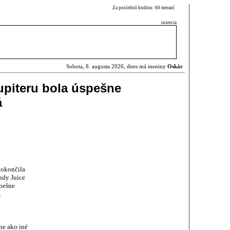
Za poslednú hodinu: 60 meraní
inzercia
Sobota, 8. augusta 2026, dnes má meniny
Oskár
upiteru bola úspešne
á
dokončila
ndy Juice
spešne
.
ne ako iné