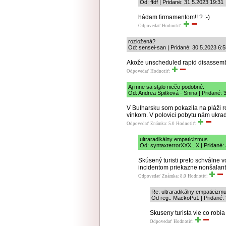
Od: ffdf | Pridané: 31.5.2023 19:31
hádam firmamentom!! ? :-)
Odpovedať
Hodnotiť:
rozložená?
Od: sensei-san | Pridané: 30.5.2023 6:
Akože unscheduled rapid disassem
Odpovedať
Hodnotiť:
Aj mne sa stalo niečo podobné.
Od: Andrea Špitková - Snina | Pridané: 
V Bulharsku som pokazila na pláži r
vínkom. V polovici pobytu nám ukrad
Odpovedať
Známka: 5.0
Hodnotiť:
ultraradikálny empaticizmus
Od: syntaxterrorXXX,. X | Pridané:
Skúsený turisti preto schválne 
incidentom priekazne nonšalan
Odpovedať
Známka: 8.0
Hodnotiť:
Re: ultraradikálny empaticizm
Od reg.: MackoPu1 | Pridané:
Skuseny turista vie co robia s
Odpovedať
Hodnotiť: