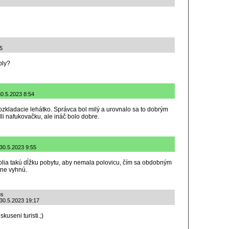
55
bly?
30.5.2023 8:54
ozkladacie lehátko. Správca bol milý a urovnalo sa to dobrým
li nafukovačku, ale ináč bolo dobre.
 30.5.2023 9:55
volia takú dĺžku pobytu, aby nemala polovicu, čím sa obdobným
tne vyhnú.
us
 30.5.2023 19:17
kuseni turisti.;)