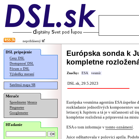
neprihlásený
Európska sonda k J
DSL pripojenie
Ceny DSL
kompletne rozložen
Dostupnosť DSL
Fórum o DSL
Značky:
ESA
vesmír
Výsledky meraní
DSL.sk, 29.5.2023
Satelitná mapa SR
Merače
Európska vesmírna agentúra ESA úspešne 
Speedmeter
Merania
rozkladanie jednotlivých komponentov so
Pingmeter
letiacej k Jupiteru a tá je v súčasnosti už ú
Googlemeter
kompletne rozložená a pripravená na misiu
Hľadanie
ESA o tom informuje v
tomto oznámení
.
Juice odštartovala v polovici apríla. Podob