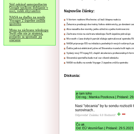
Súd zakázal samojazdiacim
Google taxíkom dobíjanie v
Najnovšie články:
noci, rušili obyvateľov
NASA na diaľku na sonde
V štvrtom reaktore Mochoviec už beží štiepna reakcia
Voyager 2 úspešne znížila
spotrebu
Železnice predávajú dve tretiny lístkov elektronicky, po donútení ce
Alza nasadila dve novinky, jednu užitočnú a jednu kontroverznú
Misia na záchranu teleskopu
Swift ešte nie je stratená,
Záchrana misie na záchranu teleskopu Swift úspešne pokračuje
podarilo sa spomaliť jej
Microsoft v čase drahých pamätí sľubuje optimalizovať spotrebu
otáčanie
NASA pripravuje ISS na inštaláciu posledných nových solárnych p
Ďalšia jadrová elektráreň južne od Slovenska musela kvôli teplu zn
Vydaný nový FFmpeg 9.0, zlepšil akceleráciu profesionálnych form
Slovenská sporiteľňa bude mať cez víkend odstávku
NASA na diaľku na sonde Voyager 2 úspešne znížila spotrebu
Diskusia:
je tam toho
Od reg.: Mamka Postkova | Pridané: 29
Nasi "obcania" by tu sondu rozlozili
surovinach..
Odpovedať
Známka: 6.0
Hodnotiť:
Čo ak
Od: EÚ Vesmírňan | Pridané: 29.5.2023