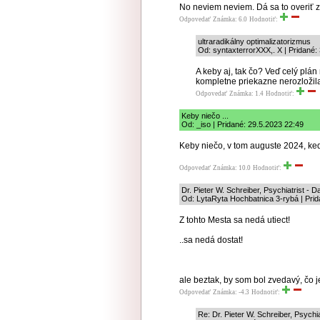
No neviem neviem. Dá sa to overiť z
Odpovedať
Známka: 6.0
Hodnotiť:
ultraradikálny optimalizatorizmus
Od: syntaxterrorXXX,. X | Pridané:
A keby aj, tak čo? Veď celý plán
kompletne priekazne nerozložil
Odpovedať
Známka: 1.4
Hodnotiť:
Keby niečo ...
Od: _iso | Pridané: 29.5.2023 22:49
Keby niečo, v tom auguste 2024, keď 
Odpovedať
Známka: 10.0
Hodnotiť:
Dr. Pieter W. Schreiber, Psychiatrist - D
Od: LytaRyta Hochbatnica 3-rybá | Prid
Z tohto Mesta sa nedá utiect!
..sa nedá dostat!
ale beztak, by som bol zvedavý, čo j
Odpovedať
Známka: -4.3
Hodnotiť:
Re: Dr. Pieter W. Schreiber, Psychia