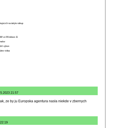
stujúcich na takýto nákup
 RAM vo Windows 11
anelov
ížiť výkon
átov videa
.5.2023 21:57
 tak, ze by ju Europska agentura nasla niekde v zbernych
 22:19