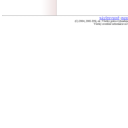
NÁVŠTEVNOSŤ
|
INZE
(C) 2004, 2005 DSL.sk | Všetky práva vyhradené
Všetky uvedené informácie sú b