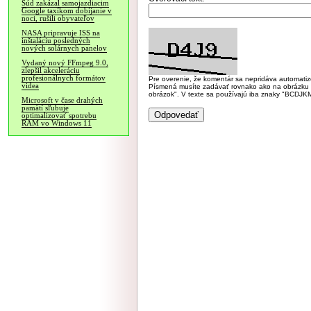
Súd zakázal samojazdiacim
Google taxíkom dobíjanie v
noci, rušili obyvateľov
NASA pripravuje ISS na
inštaláciu posledných
nových solárnych panelov
Vydaný nový FFmpeg 9.0,
zlepšil akceleráciu
profesionálnych formátov
Pre overenie, že komentár sa nepridáva automatizov
videa
Písmená musíte zadávať rovnako ako na obrázku veľk
obrázok". V texte sa používajú iba znaky "BC
Microsoft v čase drahých
pamätí sľubuje
optimalizovať spotrebu
RAM vo Windows 11