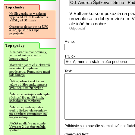
Od: Andrea Špitková - Snina | Pr
Top články
V Bulharsku som pokazila na pláž
Na Slovensku sa v tichosti
vypína ADSL v lokalitách s
urovnalo sa to dobrým vínkom. V 
VDSL, už 31. mája
ale ináč bolo dobre.
Orange sa doťahuje na UPC
Odpovedať
a O2, spustí 2.5 Gbps
pripojenie
Meno:
Top správy
Alza nasadila dve novinky,
jednu užitočnú a jednu
Titulok:
kontroverznú
Maďarsko jadrovú elektráreň
nakoniec kompletne
Text:
neodstavilo, Rumunsko mení
tok Dunaja
Ďalšia jadrová elektráreň
južne od Slovenska musela
kvôli teplu znížiť výkon
Železnice znižujú kvôli teplu
rýchlosť iba na 50 km/h,
spôsobuje to meškanie
Železnice predávajú dve
tretiny lístkov elektronicky,
po donútení cestujúcich na
takýto nákup
NASA na diaľku na sonde
Prihláste sa
a povoľte si emailové notifiká
Voyager 2 úspešne znížila
spotrebu
Overovací text: