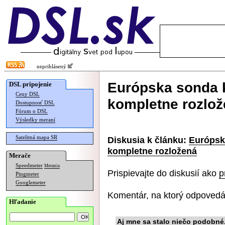
neprihlásený
Európska sonda k
DSL pripojenie
Ceny DSL
kompletne rozlo
Dostupnosť DSL
Fórum o DSL
Výsledky meraní
Satelitná mapa SR
Diskusia k článku:
Európsk
kompletne rozložená
Merače
Speedmeter
Merania
Prispievajte do diskusií ako
p
Pingmeter
Googlemeter
Komentár, na ktorý odpovedá
Hľadanie
Aj mne sa stalo niečo podobné