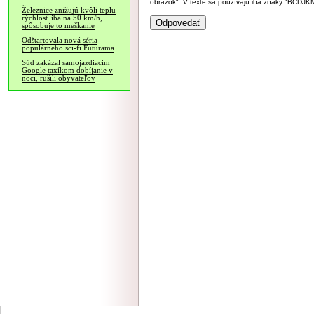
obrázok". V texte sa používajú iba znaky "BC
Železnice znižujú kvôli teplu
rýchlosť iba na 50 km/h,
spôsobuje to meškanie
Odštartovala nová séria
populárneho sci-fi Futurama
Súd zakázal samojazdiacim
Google taxíkom dobíjanie v
noci, rušili obyvateľov
NÁVŠTEVNOSŤ
|
INZE