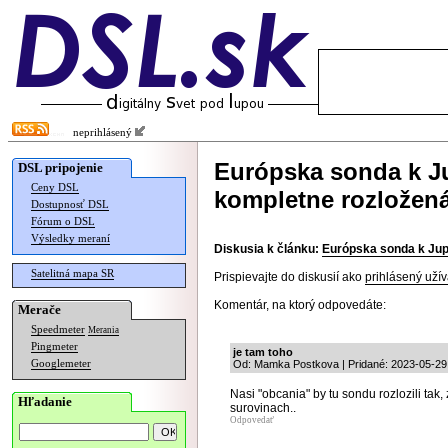
neprihlásený
Európska sonda k J
DSL pripojenie
Ceny DSL
kompletne rozložen
Dostupnosť DSL
Fórum o DSL
Výsledky meraní
Diskusia k článku:
Európska sonda k Jup
Satelitná mapa SR
Prispievajte do diskusií ako
prihlásený užív
Komentár, na ktorý odpovedáte:
Merače
Speedmeter
Merania
Pingmeter
je tam toho
Googlemeter
Od: Mamka Postkova | Pridané: 2023-05-29
Nasi "obcania" by tu sondu rozlozili tak
Hľadanie
surovinach..
Odpovedať