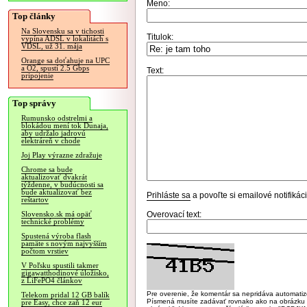
Meno:
Top články
Na Slovensku sa v tichosti
Titulok:
vypína ADSL v lokalitách s
VDSL, už 31. mája
Orange sa doťahuje na UPC
a O2, spustí 2.5 Gbps
Text:
pripojenie
Top správy
Rumunsko odstrelmi a
blokádou mení tok Dunaja,
aby udržalo jadrovú
elektráreň v chode
Joj Play výrazne zdražuje
Chrome sa bude
aktualizovať dvakrát
týždenne, v budúcnosti sa
bude aktualizovať bez
Prihláste sa
a povoľte si emailové notifiká
reštartov
Overovací text:
Slovensko.sk má opäť
technické problémy
Spustená výroba flash
pamäte s novým najvyšším
počtom vrstiev
V Poľsku spustili takmer
gigawatthodinové úložisko,
z LiFePO4 článkov
Pre overenie, že komentár sa nepridáva automatizov
Telekom pridal 12 GB balík
Písmená musíte zadávať rovnako ako na obrázku veľk
pre Easy, chce zaň 12 eur