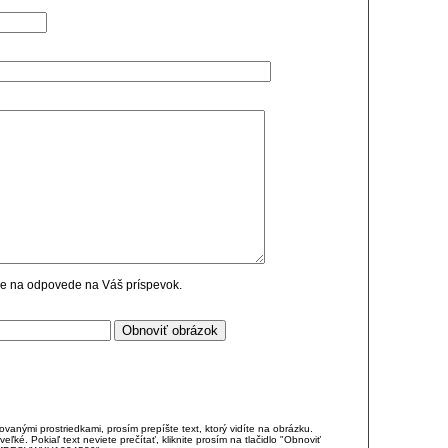
cie na odpovede na Váš príspevok.
anými prostriedkami, prosím prepíšte text, ktorý vidíte na obrázku.
é. Pokiaľ text neviete prečítať, kliknite prosím na tlačidlo "Obnoviť