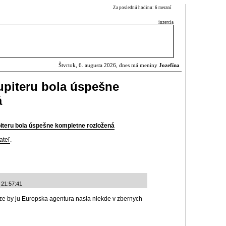
Za poslednú hodinu: 6 meraní
inzercia
Štvrtok, 6. augusta 2026, dnes má meniny
Jozefína
upiteru bola úspešne
á
iteru bola úspešne kompletne rozložená
ateľ
.
 21:57:41
, ze by ju Europska agentura nasla niekde v zbernych