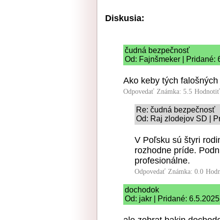
Diskusia:
čudná bezpečnosť
Od: Fajnšmeker | Pridané: 
Ako keby tých falošných
Odpovedať
Známka: 5.5
Hodnoti
Re: čudná bezpečnosť
Od: Raj zlodejov SD | P
V Poľsku sú štyri ro
rozhodne príde. Podni
profesionálne.
Odpovedať
Známka: 0.0
Hodn
dochodok
Od: jakr | Pridané: 6.5.202
ale zobrat bakin dochod