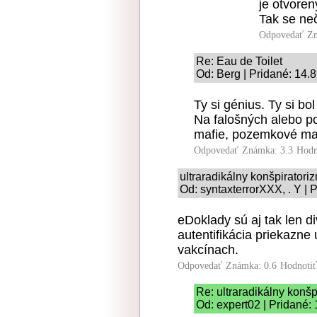
je otvoren
Tak se neč
Odpovedať
Zn
Re: Eau de Toilet
Od: Berg | Pridané: 14.
Ty si génius. Ty si b
Na falošných alebo p
mafie, pozemkové mafi
Odpovedať
Známka: 3.3
Hodn
ultraradikálny konšpiratori
Od: syntaxterrorXXX, . Y | 
eDoklady sú aj tak len di
autentifikácia priekazne 
vakcínach.
Odpovedať
Známka: 0.6
Hodnoti
Re: ultraradikálny konš
Od: expert02 | Pridané: