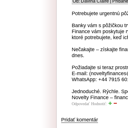
Od: Davina Claire | Pridan
Potrebujete urgentnú pô
Banky vám s pôžičkou trv
Finance vám poskytuje rý
ktoré potrebujete, keď ic
Nečakajte – získajte fina
dnes.
Požiadajte si teraz pros
E-mail: (noveltyfinance
WhatsApp: +44 7915 60
Jednoduché. Rýchle. Spo
Novelty Finance – finan
Odpovedať
Hodnotiť:
Pridať komentár