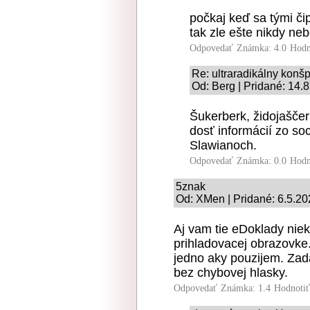
počkaj keď sa tými čip
tak zle ešte nikdy ne
Odpovedať
Známka: 4.0
Hodn
Re: ultraradikálny konš
Od: Berg | Pridané: 14.
Šukerberk, židojaščer
dosť informácií zo soc
Slawianoch.
Odpovedať
Známka: 0.0
Hodn
5znak
Od: XMen | Pridané: 6.5.20
Aj vam tie eDoklady niek
prihladovacej obrazovke.
jedno aky pouzijem. Zada
bez chybovej hlasky.
Odpovedať
Známka: 1.4
Hodnoti