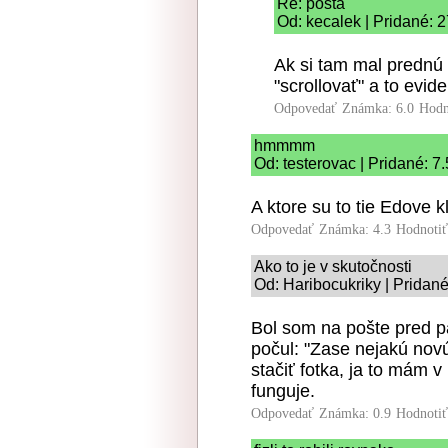
Re: posta
Od: kecalek | Pridané: 
Ak si tam mal prednú 
"scrollovať" a to evide
Odpovedať
Známka: 6.0
Hodn
hmmmm
Od: testerovac | Pridané: 7
A ktore su to tie Edove k
Odpovedať
Známka: 4.3
Hodnoti
Ako to je v skutočnosti
Od: Haribocukriky | Pridan
Bol som na pošte pred p
počul: "Zase nejakú novú 
stačiť fotka, ja to mám v
funguje.
Odpovedať
Známka: 0.9
Hodnoti