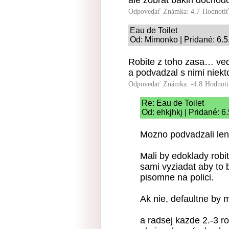
Odpovedať
Známka: 4.7
Hodnoti
Eau de Toilet
Od: Mimonko | Pridané: 6.5
Robite z toho zasa… ved
a podvadzal s nimi niekt
Odpovedať
Známka: -4.8
Hodnoti
Re: Eau de Toilet
Od: ehkjhkj | Pridané: 6
Mozno podvadzali len 
Mali by edoklady robit
sami vyziadat aby to 
pisomne na polici.
Ak nie, defaultne by m
a radsej kazde 2.-3 ro