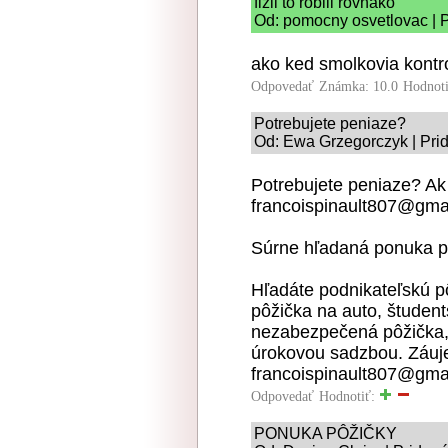
fizli to robili rovnako
Od: pomocny osvetlovac | P
ako ked smolkovia kontro
Odpovedať
Známka: 10.0
Hodnot
Potrebujete peniaze?
Od: Ewa Grzegorczyk | Pri
Potrebujete peniaze? Ak
francoispinault807@gma
Súrne hľadaná ponuka p
Hľadáte podnikateľskú p
pôžička na auto, študent
nezabezpečená pôžička, 
úrokovou sadzbou. Záuje
francoispinault807@gma
Odpovedať
Hodnotiť:
PONUKA PÔŽIČKY