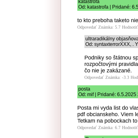
katastrofa
Od: katastrofa | Pridané: 6
to kto preboha taketo nie
Odpovedať
Známka: 5.7
Hodnoti
ultraradikálny objasňo
Od: syntaxterrorXXX, . Y
Podniky so štátnou s
rozpočtovými pravidla
čo nie je zakázané.
Odpovedať
Známka: -3.3
Hod
posta
Od: mif | Pridané: 6.5.2025
Posta mi vyda list do v
pdf obcianskeho. Viem le
Tetkam na pobockach to 
Odpovedať
Známka: 6.7
Hodnoti