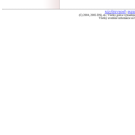
NÁVŠTEVNOSŤ
|
INZE
(C) 2004, 2005 DSL.sk | Všetky práva vyhradené
Všetky uvedené informácie sú b