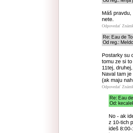
Od reg.: lenja
Máš pravdu, 
nete.
Odpovedať
Známk
Re: Eau de Toi
Od reg.: Meldo
Postarky su 
tomu ze si t
11tej, druhej
Naval tam je
(ak maju nah
Odpovedať
Známk
Re: Eau de 
Od: kecale
No - ak id
z 10-tich 
ideš 8:00-