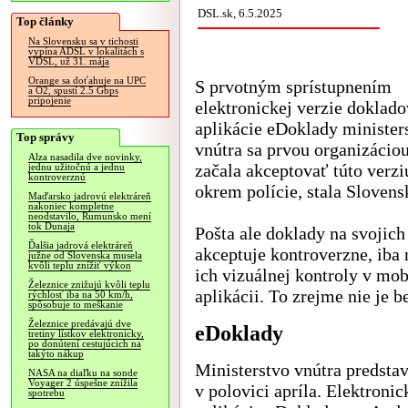
DSL.sk, 6.5.2025
Top články
Na Slovensku sa v tichosti
vypína ADSL v lokalitách s
VDSL, už 31. mája
Orange sa doťahuje na UPC
S prvotným sprístupnením
a O2, spustí 2.5 Gbps
pripojenie
elektronickej verzie doklad
aplikácie eDoklady ministe
Top správy
vnútra sa prvou organizáciou
Alza nasadila dve novinky,
začala akceptovať túto verz
jednu užitočnú a jednu
kontroverznú
okrem polície, stala Slovens
Maďarsko jadrovú elektráreň
nakoniec kompletne
neodstavilo, Rumunsko mení
tok Dunaja
Pošta ale doklady na svojic
Ďalšia jadrová elektráreň
akceptuje kontroverzne, iba 
južne od Slovenska musela
kvôli teplu znížiť výkon
ich vizuálnej kontroly v mob
Železnice znižujú kvôli teplu
aplikácii. To zrejme nie je b
rýchlosť iba na 50 km/h,
spôsobuje to meškanie
Železnice predávajú dve
eDoklady
tretiny lístkov elektronicky,
po donútení cestujúcich na
takýto nákup
Ministerstvo vnútra predsta
NASA na diaľku na sonde
Voyager 2 úspešne znížila
v polovici apríla. Elektroni
spotrebu