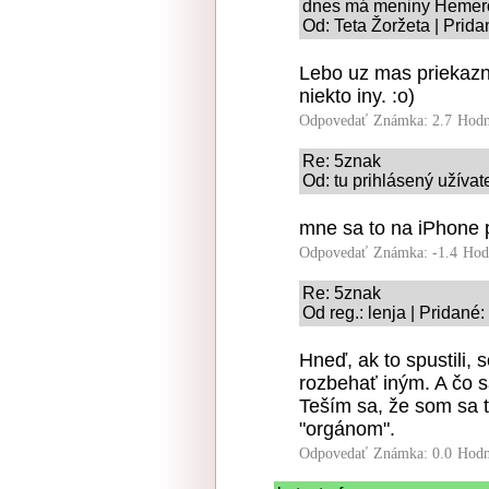
dnes má meniny Hemer
Od: Teta Žoržeta | Prida
Lebo uz mas priekazne
niekto iny. :o)
Odpovedať
Známka: 2.7
Hodn
Re: 5znak
Od: tu prihlásený užívat
mne sa to na iPhone 
Odpovedať
Známka: -1.4
Hod
Re: 5znak
Od reg.: lenja | Pridané
Hneď, ak to spustili, 
rozbehať iným. A čo 
Teším sa, že som sa t
"orgánom".
Odpovedať
Známka: 0.0
Hodn