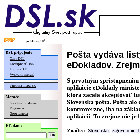
neprihlásený
Pošta vydáva list
DSL pripojenie
Ceny DSL
eDokladov. Zrejm
Dostupnosť DSL
Fórum o DSL
Výsledky meraní
S prvotným sprístupnením 
Satelitná mapa SR
aplikácie eDoklady ministe
ktorá začala akceptovať tú
Merače
Slovenská pošta. Pošta ale
Speedmeter
Merania
kontroverzne, iba na zákla
Pingmeter
Googlemeter
aplikácii. To zrejme nie je
Hľadanie
Značky:
Slovensko
e-government