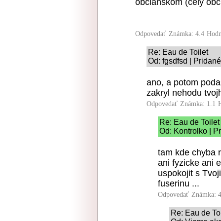
obcianskom (cely obci
Odpovedať
Známka: 4.4
Hodn
Re: Eau de Toilet
Od: fgsdfsd | Pridan
ano, a potom podas 
zakryl nehodu tvoj
Odpovedať
Známka: 1.1
Re: Eau de Toilet
Od: Kontrolko | P
tam kde chyba 
ani fyzicke ani
uspokojit s Tvoj
fuserinu ...
Odpovedať
Známka: 4
Re: Eau de Toi