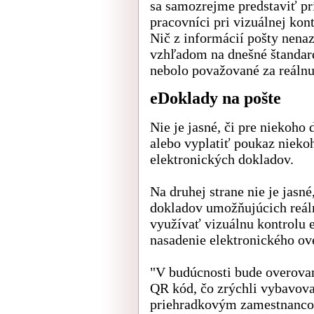
sa samozrejme predstaviť pr
pracovníci pri vizuálnej kon
Nič z informácií pošty nenaz
vzhľadom na dnešné štandard
nebolo považované za reáln
eDoklady na pošte
Nie je jasné, či pre niekoho
alebo vyplatiť poukaz niek
elektronických dokladov.
Na druhej strane nie je jasn
dokladov umožňujúcich reáln
využívať vizuálnu kontrolu 
nasadenie elektronického ov
"V budúcnosti bude overovani
QR kód, čo zrýchli vybavova
priehradkovým zamestnanco