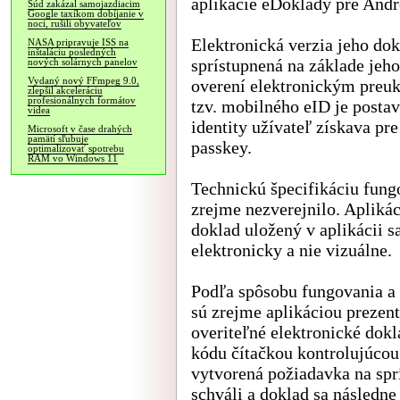
aplikácie eDoklady pre Andr
Súd zakázal samojazdiacim
Google taxíkom dobíjanie v
noci, rušili obyvateľov
Elektronická verzia jeho dok
NASA pripravuje ISS na
inštaláciu posledných
sprístupnená na základe jeho
nových solárnych panelov
Vydaný nový FFmpeg 9.0,
overení elektronickým preu
zlepšil akceleráciu
profesionálnych formátov
tzv. mobilného eID je postav
videa
identity užívateľ získava pr
Microsoft v čase drahých
pamätí sľubuje
passkey.
optimalizovať spotrebu
RAM vo Windows 11
Technickú špecifikáciu fun
zrejme nezverejnilo. Apliká
doklad uložený v aplikácii 
elektronicky a nie vizuálne.
Podľa spôsobu fungovania a 
sú zrejme aplikáciou preze
overiteľné elektronické dok
kódu čítačkou kontrolujúcou
vytvorená požiadavka na spr
schváli a doklad sa následne