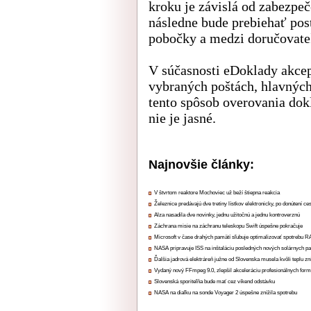
kroku je závislá od zabezpe
následne bude prebiehať pos
pobočky a medzi doručovateľ
V súčasnosti eDoklady akcep
vybraných poštách, hlavných
tento spôsob overovania dok
nie je jasné.
Najnovšie články:
V štvrtom reaktore Mochoviec už beží štiepna reakcia
Železnice predávajú dve tretiny lístkov elektronicky, po donútení ce
Alza nasadila dve novinky, jednu užitočnú a jednu kontroverznú
Záchrana misie na záchranu teleskopu Swift úspešne pokračuje
Microsoft v čase drahých pamätí sľubuje optimalizovať spotrebu
NASA pripravuje ISS na inštaláciu posledných nových solárnych p
Ďalšia jadrová elektráreň južne od Slovenska musela kvôli teplu zn
Vydaný nový FFmpeg 9.0, zlepšil akceleráciu profesionálnych form
Slovenská sporiteľňa bude mať cez víkend odstávku
NASA na diaľku na sonde Voyager 2 úspešne znížila spotrebu