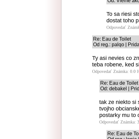
Od: Vieme ako
To sa riesi s
dostat toho p
Odpovedať
Známk
Re: Eau de Toilet
Od reg.: palqo | Pri
Ty asi nevies co z
teba robene, ked s
Odpovedať
Známka: 0.0
Re: Eau de Toilet
Od: debakel | Pri
tak ze niekto si
tvojho obciansk
postarky mu to 
Odpovedať
Známka: 3
Re: Eau de Toi