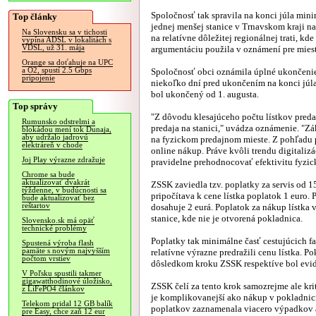
Spoločnosť tak spravila na konci júla min
Top články
jednej menšej stanice v Trnavskom kraji n
Na Slovensku sa v tichosti
na relatívne dôležitej regionálnej trati, kde
vypína ADSL v lokalitách s
VDSL, už 31. mája
argumentáciu použila v oznámení pre mies
Orange sa doťahuje na UPC
a O2, spustí 2.5 Gbps
Spoločnosť obci oznámila úplné ukončenie
pripojenie
niekoľko dní pred ukončením na konci júla
bol ukončený od 1. augusta.
Top správy
"Z dôvodu klesajúceho počtu lístkov preda
Rumunsko odstrelmi a
predaja na stanici," uvádza oznámenie. "Z
blokádou mení tok Dunaja,
aby udržalo jadrovú
na fyzickom predajnom mieste. Z pohľadu p
elektráreň v chode
online nákup. Práve kvôli trendu digital
Joj Play výrazne zdražuje
pravidelne prehodnocovať efektivitu fyzi
Chrome sa bude
aktualizovať dvakrát
ZSSK zaviedla tzv. poplatky za servis od 1
týždenne, v budúcnosti sa
pripočítava k cene lístka poplatok 1 euro.
bude aktualizovať bez
reštartov
dosahuje 2 eurá. Poplatok za nákup lístka v
stanice, kde nie je otvorená pokladnica.
Slovensko.sk má opäť
technické problémy
Poplatky tak minimálne časť cestujúcich fa
Spustená výroba flash
pamäte s novým najvyšším
relatívne výrazne predražili cenu lístka. 
počtom vrstiev
dôsledkom kroku ZSSK respektíve bol evide
V Poľsku spustili takmer
gigawatthodinové úložisko,
ZSSK čelí za tento krok samozrejme ale kri
z LiFePO4 článkov
je komplikovanejší ako nákup v pokladni
Telekom pridal 12 GB balík
poplatkov zaznamenala viacero výpadkov a
pre Easy, chce zaň 12 eur