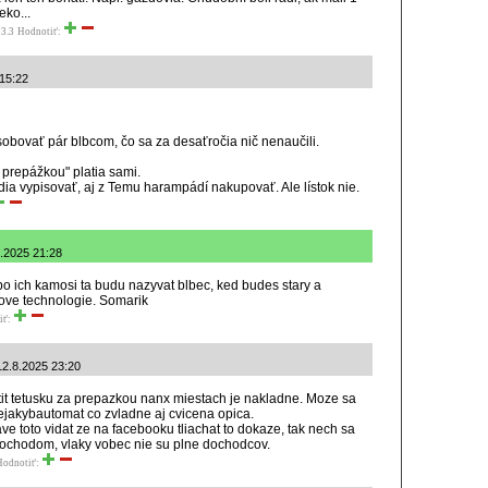
eko...
3.3
Hodnotiť:
 15:22
obovať pár blbcom, čo sa za desaťročia nič nenaučili.
 prepážkou" platia sami.
a vypisovať, aj z Temu harampádí nakupovať. Ale lístok nie.
8.2025 21:28
lebo ich kamosi ta budu nazyvat blbec, ked budes stary a
ove technologie. Somarik
iť:
 12.8.2025 23:20
tit tetusku za prepazkou nanx miestach je nakladne. Moze sa
nejakybautomat co zvladne aj cvicena opica.
ave toto vidat ze na facebooku tliachat to dokaze, tak nech sa
imochodom, vlaky vobec nie su plne dochodcov.
Hodnotiť: