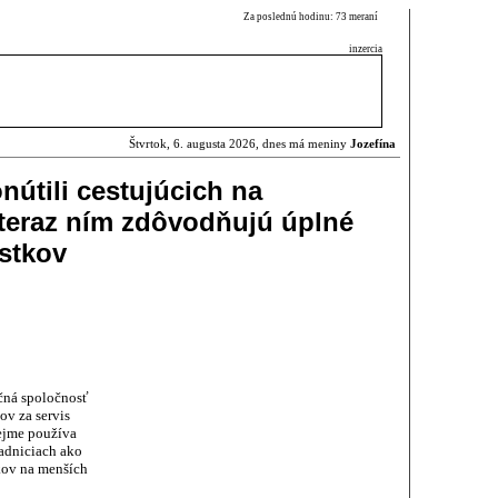
Za poslednú hodinu: 73 meraní
inzercia
Štvrtok, 6. augusta 2026, dnes má meniny
Jozefína
nútili cestujúcich na
 teraz ním zdôvodňujú úplné
ístkov
čná spoločnosť
ov za servis
rejme používa
adniciach ako
kov na menších