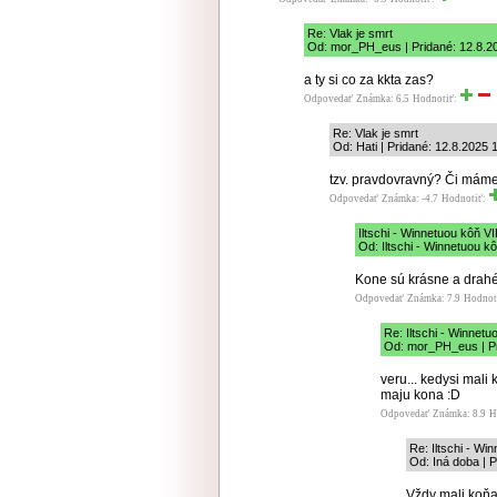
Re: Vlak je smrt
Od: mor_PH_eus | Pridané: 12.8.2
a ty si co za kkta zas?
Odpovedať
Známka: 6.5
Hodnotiť:
Re: Vlak je smrt
Od: Hati | Pridané: 12.8.2025 
tzv. pravdovravný? Či máme 
Odpovedať
Známka: -4.7
Hodnotiť:
Iltschi - Winnetuou kôň 
Od: Iltschi - Winnetuou k
Kone sú krásne a drahé,
Odpovedať
Známka: 7.9
Hodnot
Re: Iltschi - Winne
Od: mor_PH_eus | Pr
veru... kedysi mali
maju kona :D
Odpovedať
Známka: 8.9
H
Re: Iltschi - W
Od: Iná doba | 
Vždy mali koňa 