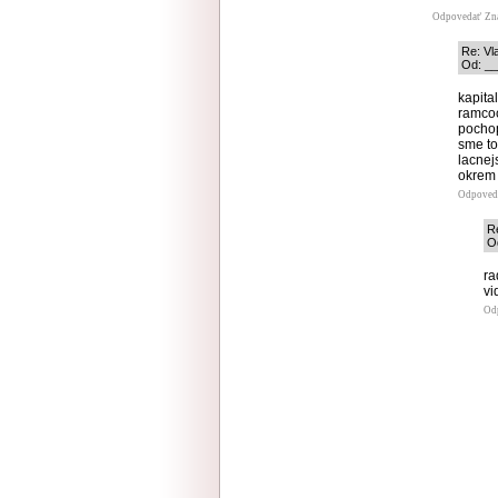
Odpovedať
Zn
Re: Vl
Od: __
kapita
ramcoc
pochop
sme to
lacnej
okrem 
Odpoved
Re
Od
ra
vi
Od