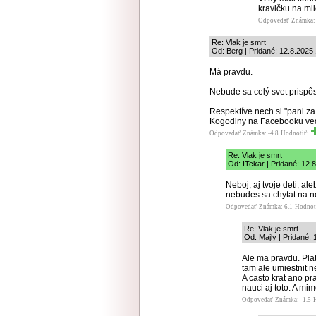
kravičku na mli
Odpovedať
Známka: 
Re: Vlak je smrt
Od: Berg | Pridané: 12.8.2025
Má pravdu.
Nebude sa celý svet prispôs
Respektíve nech si "pani za
Kogodiny na Facebooku vedi
Odpovedať
Známka: -4.8
Hodnotiť:
Re: Vlak je smrt
Od: ITckar | Pridané: 12.
Neboj, aj tvoje deti, a
nebudes sa chytat na n
Odpovedať
Známka: 6.1
Hodnot
Re: Vlak je smrt
Od: Majly | Pridané:
Ale ma pravdu. Pla
tam ale umiestnit 
A casto krat ano pr
nauci aj toto. A m
Odpovedať
Známka: -1.5