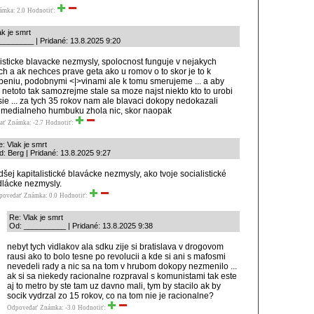
ámka: 2.0
Hodnotiť:
ak je smrt
________ | Pridané: 13.8.2025 9:20
listicke blavacke nezmysly, spolocnost funguje v nejakych
h a ak nechces prave geta ako u romov o to skor je to k
eniu, podobnymi <|>vinami ale k tomu smerujeme ... a aby
 netoto tak samozrejme stale sa moze najst niekto kto to urobi
sie ... za tych 35 rokov nam ale blavaci dokopy nedokazali
medialneho humbuku zhola nic, skor naopak
ať
Známka: -2.7
Hodnotiť:
: Vlak je smrt
: Berg | Pridané: 13.8.2025 9:27
dšej kapitalistické blavácke nezmysly, ako tvoje socialistické
dlácke nezmysly.
povedať
Známka: 0.0
Hodnotiť:
Re: Vlak je smrt
Od: __________ | Pridané: 13.8.2025 9:38
nebyt tych vidlakov ala sdku zije si bratislava v drogovom
rausi ako to bolo tesne po revolucii a kde si ani s mafosmi
nevedeli rady a nic sa na tom v hrubom dokopy nezmenilo ...
ak si sa niekedy racionalne rozpraval s komunistami tak este
aj to metro by ste tam uz davno mali, tym by stacilo ak by
socik vydrzal zo 15 rokov, co na tom nie je racionalne?
Odpovedať
Známka: -3.0
Hodnotiť: