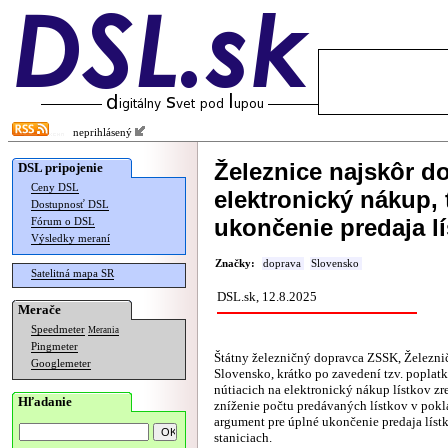
neprihlásený
Železnice najskôr do
DSL pripojenie
Ceny DSL
elektronický nákup,
Dostupnosť DSL
ukončenie predaja l
Fórum o DSL
Výsledky meraní
Značky:
doprava
Slovensko
Satelitná mapa SR
DSL.sk, 12.8.2025
Merače
Speedmeter
Merania
Pingmeter
Štátny železničný dopravca ZSSK, Železni
Googlemeter
Slovensko, krátko po zavedení tzv. poplatk
nútiacich na elektronický nákup lístkov z
Hľadanie
zníženie počtu predávaných lístkov v pokl
argument pre úplné ukončenie predaja líst
staniciach.