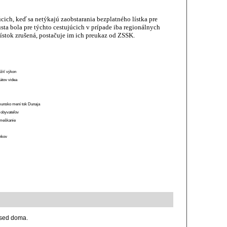
úcich, keď sa netýkajú zaobstarania bezplatného lístka pre
sta bola pre týchto cestujúcich v prípade iba regionálnych
ístok zrušená, postačuje im ich preukaz od ZSSK.
ížiť výkon
átov videa
munsko mení tok Dunaja
 obyvateľov
o meškanie
ánkov
 sed doma.