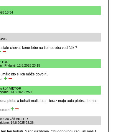
025 13:34
14:06
stále chovať kone lebo na tie netreba vodičák ?
VIETOR
ôň | Pridané: 12.8.2025 23:15
 málo kto si ich môže dovoliť.
iť:
tuou kôň VIETOR
idané: 13.8.2025 7:50
 kona plebs a bohatí mali auta... teraz maju auta plebs a bohati
odnotiť:
innetuou kôň VIETOR
Pridané: 14.8.2025 23:36
len ten bohatí. Napr. gazdovia. Chudobní boli radi, ak mali 1