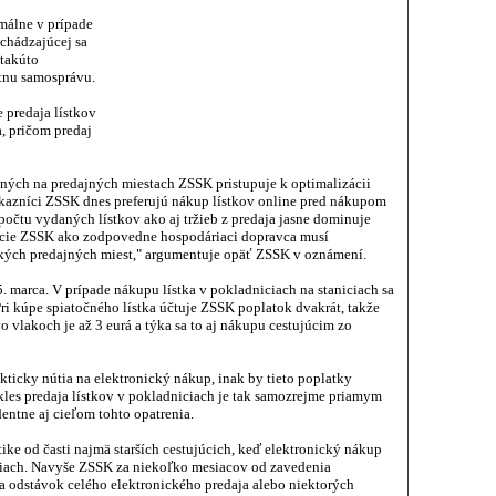
imálne v prípade
achádzajúcej sa
 takúto
tnu samosprávu.
 predaja lístkov
, pričom predaj
ných na predajných miestach ZSSK pristupuje k optimalizácii
ákazníci ZSSK dnes preferujú nákup lístkov online pred nákupom
očtu vydaných lístkov ako aj tržieb z predaja jasne dominuje
izácie ZSSK ako zodpovedne hospodáriaci dopravca musí
ckých predajných miest," argumentuje opäť ZSSK v oznámení.
5. marca. V prípade nákupu lístka v pokladniciach na staniciach sa
 Pri kúpe spiatočného lístka účtuje ZSSK poplatok dvakrát, takže
o vlakoch je až 3 eurá a týka sa to aj nákupu cestujúcim zo
kticky nútia na elektronický nákup, inak by tieto poplatky
Pokles predaja lístkov v pokladniciach je tak samozrejme priamym
ntne aj cieľom tohto opatrenia.
tike od časti najmä starších cestujúcich, keď elektronický nákup
ciach. Navyše ZSSK za niekoľko mesiacov od zavedenia
 odstávok celého elektronického predaja alebo niektorých