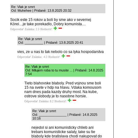
Re: Vlak je smrt
Od: Muhehee | Pridané: 13.8.2025 20:32
Socik este 15 rokov a boli by sme ako v severnej
Kórei....je take porekadlo, Dobry komunista....
Odpovedať
Známka: 2.3
Hodnotiť:
Re: Vlak je smrt
Od: __________ | Pridané: 13.8.2025 20:41
vies, ze u nas to tak nebolo co sa tyka hospodarstva
Odpovedať
Známka: -4.3
Hodnotiť:
Re: Vlak je smrt
Od: Milujem roba to tu musite ... | Pridané: 14.8.2025
7:54
Tieto blahovske blaboly. Pred vojnou sme boli
15 na svete v hdp na hlavu. Vdaka komousom
nam dnes pada kazdy druhy most. Na kube,
ostrove slobody je to nasobne horsie.
Odpovedať
Známka: 8.2
Hodnotiť:
Re: Vlak je smrt
Od: _______________ | Pridané: 14.8.2025
10:16
nejedol si ani komunisticky chlieb ani
trebars komunisticke salaty, take su tie
blaboly kde bratislava chodi nakupovat do