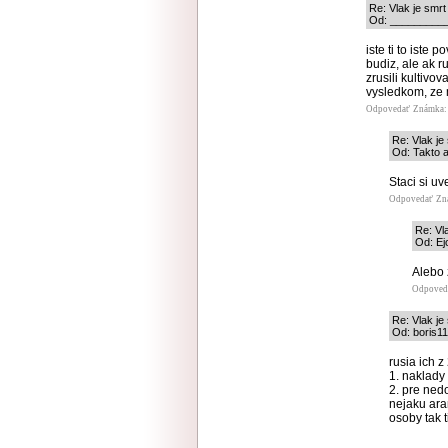
Re: Vlak je smrt
Od: ___________
iste ti to iste 
budiz, ale ak r
zrusili kultivov
vysledkom, ze 
Odpovedať
Známka: 
Re: Vlak je
Od: Takto a
Staci si uv
Odpovedať
Zn
Re: Vl
Od: Ej
Alebo 
Odpoved
Re: Vlak je
Od: boris11
rusia ich 
1. naklady
2. pre nedo
nejaku ara
osoby tak t