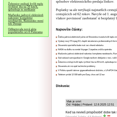
spôsobov elektronického predaja lístkov.
Železnice znižujú kvôli teplu
rýchlosť iba na 50 km/h,
Poplatky sa ale netýkajú najstarších cestuj
spôsobuje to meškanie
cestujúcich od 62 rokov. Navyše od 1. augu
Maďarsko jadrovú elektráreň
vlakov povinnosť zaobstarať si bezplatný l
nakoniec kompletne
neodstavilo, Rumunsko mení
tok Dunaja
Odštartovala nová séria
Najnovšie články:
populárneho sci-fi Futurama
Ďalšia jadrová elektráreň južne od Slovenska musela kvôli teplu zn
Vydaný nový FFmpeg 9.0, zlepšil akceleráciu profesionálnych form
Slovenská sporiteľňa bude mať cez víkend odstávku
NASA na diaľku na sonde Voyager 2 úspešne znížila spotrebu
Maďarsko jadrovú elektráreň nakoniec kompletne neodstavilo, Ru
Súd zakázal samojazdiacim Google taxíkom dobíjanie v noci, rušili
Železnice znižujú kvôli teplu rýchlosť iba na 50 km/h, spôsobuje t
Slovensko.sk má opäť technické problémy
V Poľsku spustili takmer gigawatthodinové úložisko, z LiFePO4 čl
Telekom pridal 12 GB balík pre Easy, chce zaň 12 eur
Diskusia:
Vlak je smrt
Od: Hdjdjej | Pridané: 12.8.2025 12:51
Keď sa nevieš prispôsobiť dobe tak
Odpovedať
Známka: -6.9
Hodnotiť: