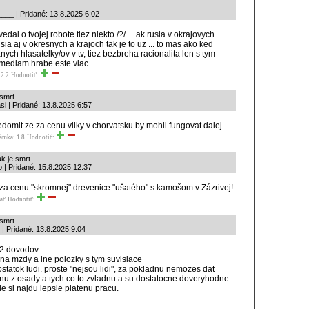
__ | Pridané: 13.8.2025 6:02
povedal o tvojej robote tiez niekto /?/ ... ak rusia v okrajovych
usia aj v okresnych a krajoch tak je to uz ... to mas ako ked
anych hlasatelky/ov v tv, tiez bezbreha racionalita len s tym
mediam hrabe este viac
2.2
Hodnotiť:
 smrt
si | Pridané: 13.8.2025 6:57
edomit ze za cenu vilky v chorvatsku by mohli fungovat dalej.
ámka: 1.8
Hodnotiť:
ak je smrt
o | Pridané: 15.8.2025 12:37
za cenu "skromnej" drevenice "ušatého" s kamošom v Zázrivej!
ať
Hodnotiť:
 smrt
 | Pridané: 13.8.2025 9:04
z 2 dovodov
 na mzdy a ine polozky s tym suvisiace
statok ludi. proste "nejsou lidi", za pokladnu nemozes dat
nu z osady a tych co to zvladnu a su dostatocne doveryhodne
ie si najdu lepsie platenu pracu.