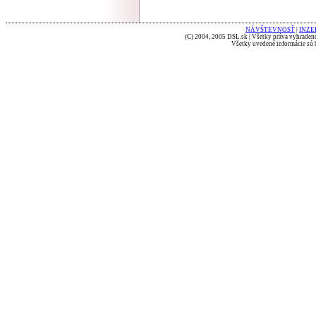
NÁVŠTEVNOSŤ
|
INZE
(C) 2004, 2005 DSL.sk | Všetky práva vyhradené
Všetky uvedené informácie sú b