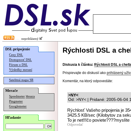
neprihlásený
Rýchlosti DSL a chell
DSL pripojenie
Ceny DSL
Dostupnosť DSL
Diskusia k článku:
Rýchlosti DSL a chella 
Fórum o DSL
Výsledky meraní
Prispievajte do diskusií ako
prihlásený užív
Satelitná mapa SR
Komentár, na ktorý odpovedáte:
Merače
>NY<
Speedmeter
Merania
Od: >NY< | Pridané: 2005-06-04 
Pingmeter
Googlemeter
Rýchlosť Vašeho pripojenia je 35
3425.5 KB/sec (Kilobytov za sek
Hľadanie
To je net!!!čo poviete????myslít
Odpovedať