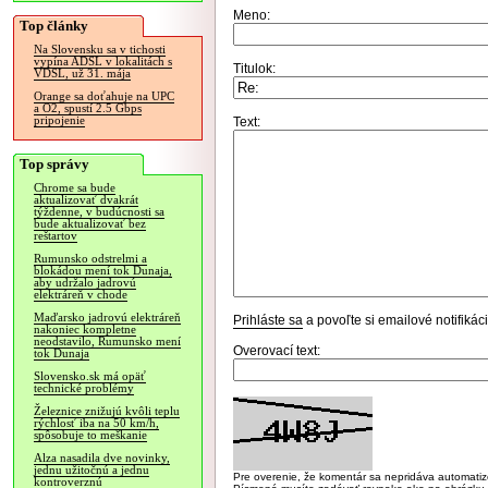
Meno:
Top články
Na Slovensku sa v tichosti
vypína ADSL v lokalitách s
Titulok:
VDSL, už 31. mája
Orange sa doťahuje na UPC
a O2, spustí 2.5 Gbps
pripojenie
Text:
Top správy
Chrome sa bude
aktualizovať dvakrát
týždenne, v budúcnosti sa
bude aktualizovať bez
reštartov
Rumunsko odstrelmi a
blokádou mení tok Dunaja,
aby udržalo jadrovú
elektráreň v chode
Maďarsko jadrovú elektráreň
Prihláste sa
a povoľte si emailové notifiká
nakoniec kompletne
neodstavilo, Rumunsko mení
Overovací text:
tok Dunaja
Slovensko.sk má opäť
technické problémy
Železnice znižujú kvôli teplu
rýchlosť iba na 50 km/h,
spôsobuje to meškanie
Alza nasadila dve novinky,
jednu užitočnú a jednu
Pre overenie, že komentár sa nepridáva automatizov
kontroverznú