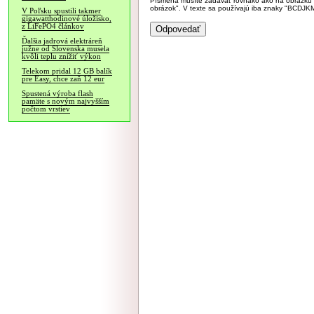
Písmená musíte zadávať rovnako ako na obrázku veľk
obrázok". V texte sa používajú iba znaky "BC
V Poľsku spustili takmer
gigawatthodinové úložisko,
z LiFePO4 článkov
Ďalšia jadrová elektráreň
južne od Slovenska musela
kvôli teplu znížiť výkon
Telekom pridal 12 GB balík
pre Easy, chce zaň 12 eur
Spustená výroba flash
pamäte s novým najvyšším
počtom vrstiev