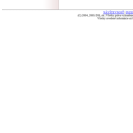
NÁVŠTEVNOSŤ
|
INZE
(C) 2004, 2005 DSL.sk | Všetky práva vyhradené
Všetky uvedené informácie sú b