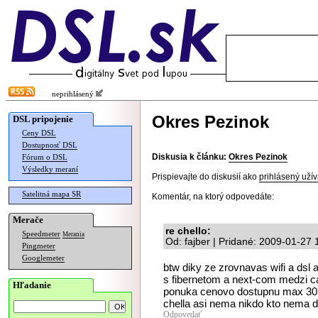
neprihlásený
Okres Pezinok
DSL pripojenie
Ceny DSL
Dostupnosť DSL
Diskusia k článku:
Okres Pezinok
Fórum o DSL
Výsledky meraní
Prispievajte do diskusií ako
prihlásený užív
Satelitná mapa SR
Komentár, na ktorý odpovedáte:
Merače
re chello:
Speedmeter
Merania
Od: fajber | Pridané: 2009-01-27 
Pingmeter
Googlemeter
btw diky ze zrovnavas wifi a dsl a
s fibernetom a next-com medzi 
Hľadanie
ponuka cenovo dostupnu max 30Mb
chella asi nema nikdo kto nema
Odpovedať