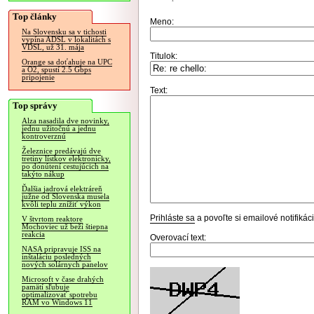
Top články
Meno:
Na Slovensku sa v tichosti
vypína ADSL v lokalitách s
VDSL, už 31. mája
Titulok:
Orange sa doťahuje na UPC
a O2, spustí 2.5 Gbps
pripojenie
Text:
Top správy
Alza nasadila dve novinky,
jednu užitočnú a jednu
kontroverznú
Železnice predávajú dve
tretiny lístkov elektronicky,
po donútení cestujúcich na
takýto nákup
Ďalšia jadrová elektráreň
južne od Slovenska musela
kvôli teplu znížiť výkon
Prihláste sa
a povoľte si emailové notifiká
V štvrtom reaktore
Mochoviec už beží štiepna
reakcia
Overovací text:
NASA pripravuje ISS na
inštaláciu posledných
nových solárnych panelov
Microsoft v čase drahých
pamätí sľubuje
optimalizovať spotrebu
RAM vo Windows 11