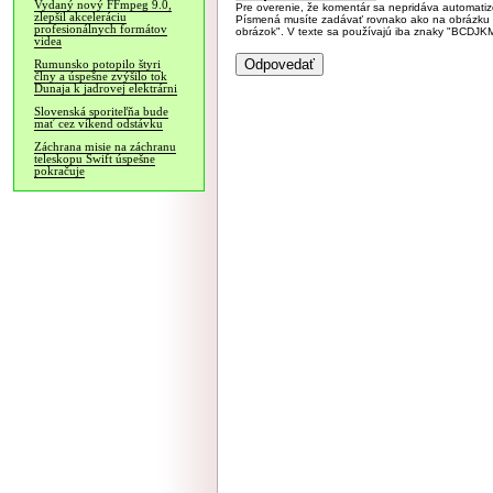
Vydaný nový FFmpeg 9.0,
Pre overenie, že komentár sa nepridáva automatizov
zlepšil akceleráciu
Písmená musíte zadávať rovnako ako na obrázku veľk
profesionálnych formátov
obrázok". V texte sa používajú iba znaky "BC
videa
Rumunsko potopilo štyri
člny a úspešne zvýšilo tok
Dunaja k jadrovej elektrárni
Slovenská sporiteľňa bude
mať cez víkend odstávku
Záchrana misie na záchranu
teleskopu Swift úspešne
pokračuje