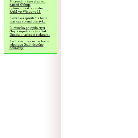
Microsoft v čase drahých
pamätí sľubuje
optimalizovať spotrebu
RAM vo Windows 11
Slovenská sporiteľňa bude
mať cez víkend odstávku
Rumunsko potopilo štyri
člny a úspešne zvýšilo tok
Dunaja k jadrovej elektrárni
Záchrana misie na záchranu
teleskopu Swift úspešne
pokračuje