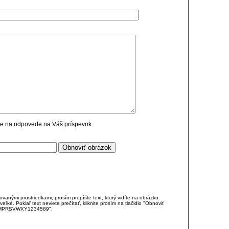
cie na odpovede na Váš príspevok.
anými prostriedkami, prosím prepíšte text, ktorý vidíte na obrázku.
é. Pokiaľ text neviete prečítať, kliknite prosím na tlačidlo "Obnoviť
DJKMPRSVWXY1234589".