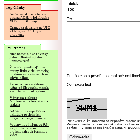
Titulok:
Top články
Na Slovensku sa v tichosti
vypína ADSL v lokalitách s
Text:
VDSL, už 31. mája
Orange sa doťahuje na UPC
a O2, spustí 2.5 Gbps
pripojenie
Top správy
Alza nasadila dve novinky,
jednu užitočnú a jednu
kontroverznú
Železnice predávajú dve
tretiny lístkov elektronicky,
po donútení cestujúcich na
Prihláste sa
a povoľte si emailové notifiká
takýto nákup
Ďalšia jadrová elektráreň
Overovací text:
južne od Slovenska musela
kvôli teplu znížiť výkon
V štvrtom reaktore
Mochoviec už beží štiepna
reakcia
NASA pripravuje ISS na
inštaláciu posledných
nových solárnych panelov
Pre overenie, že komentár sa nepridáva automatizov
Písmená musíte zadávať rovnako ako na obrázku veľk
Vydaný nový FFmpeg 9.0,
obrázok". V texte sa používajú iba znaky "BC
zlepšil akceleráciu
profesionálnych formátov
videa