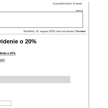
Za poslednú hodinu: 16 meraní
inzercia
Pondelok, 10. augusta 2026, dnes má meniny
Vavrinec
videnie o 20%
denie o 20%
ateľ
.