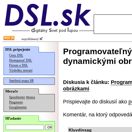
neprihlásený
Programovateľný 
DSL pripojenie
Ceny DSL
dynamickými ob
Dostupnosť DSL
Fórum o DSL
Výsledky meraní
Satelitná mapa SR
Diskusia k článku:
Program
obrázkami
Merače
Speedmeter
Merania
Prispievajte do diskusií ako
p
Pingmeter
Googlemeter
Komentár, na ktorý odpovedá
Hľadanie
Kluvdinsag