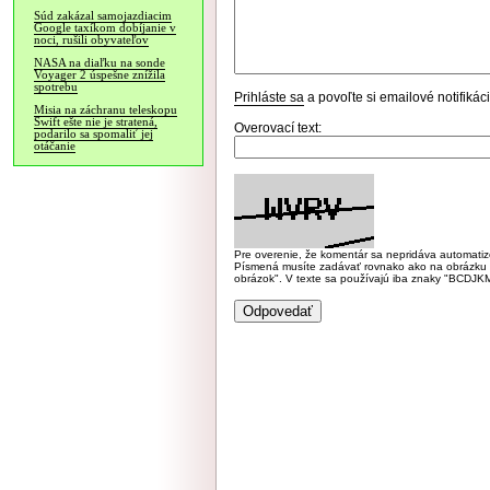
Súd zakázal samojazdiacim
Google taxíkom dobíjanie v
noci, rušili obyvateľov
NASA na diaľku na sonde
Voyager 2 úspešne znížila
spotrebu
Prihláste sa
a povoľte si emailové notifiká
Misia na záchranu teleskopu
Swift ešte nie je stratená,
Overovací text:
podarilo sa spomaliť jej
otáčanie
Pre overenie, že komentár sa nepridáva automatizov
Písmená musíte zadávať rovnako ako na obrázku veľk
obrázok". V texte sa používajú iba znaky "BC