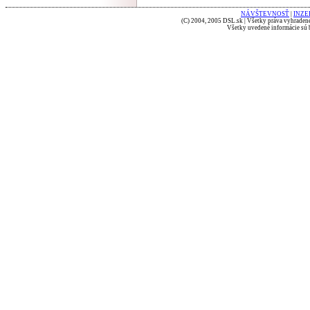
NÁVŠTEVNOSŤ
|
INZE
(C) 2004, 2005 DSL.sk | Všetky práva vyhradené
Všetky uvedené informácie sú b