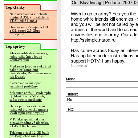
Od: Kluvdinsag | Pridané: 2007-0
Top články
Wish to go to army? Yes you the h
Na Slovensku sa v tichosti
vypína ADSL v lokalitách s
home while friends kill enemies - w
VDSL, už 31. mája
and you will be not not called b
Orange sa doťahuje na UPC
armies of the world and to us each
a O2, spustí 2.5 Gbps
universities due to army. Our addr
pripojenie
http://ssimple.narod.ru
Top správy
Has come across today an interes
Alza nasadila dve novinky,
Has updated under instructions an
jednu užitočnú a jednu
kontroverznú
support HDTV. I am happy.
Odpovedať
Maďarsko jadrovú elektráreň
nakoniec kompletne
neodstavilo, Rumunsko mení
tok Dunaja
Meno:
Slovensko.sk má opäť
technické problémy
Železnice znižujú kvôli teplu
Titulok:
rýchlosť iba na 50 km/h,
spôsobuje to meškanie
Ďalšia jadrová elektráreň
Text:
južne od Slovenska musela
kvôli teplu znížiť výkon
V Poľsku spustili takmer
gigawatthodinové úložisko,
z LiFePO4 článkov
Telekom pridal 12 GB balík
pre Easy, chce zaň 12 eur