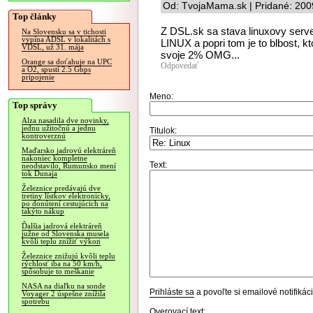
Od: TvojaMama.sk | Pridané: 200
Top články
Z DSL.sk sa stava linuxovy serv
Na Slovensku sa v tichosti
vypína ADSL v lokalitách s
LINUX a popri tom je to blbost, 
VDSL, už 31. mája
svoje 2% OMG...
Orange sa doťahuje na UPC
Odpovedať
a O2, spustí 2.5 Gbps
pripojenie
Meno:
Top správy
Alza nasadila dve novinky,
jednu užitočnú a jednu
Titulok:
kontroverznú
Maďarsko jadrovú elektráreň
nakoniec kompletne
Text:
neodstavilo, Rumunsko mení
tok Dunaja
Železnice predávajú dve
tretiny lístkov elektronicky,
po donútení cestujúcich na
takýto nákup
Ďalšia jadrová elektráreň
južne od Slovenska musela
kvôli teplu znížiť výkon
Železnice znižujú kvôli teplu
rýchlosť iba na 50 km/h,
spôsobuje to meškanie
NASA na diaľku na sonde
Prihláste sa
a povoľte si emailové notifiká
Voyager 2 úspešne znížila
spotrebu
Overovací text: