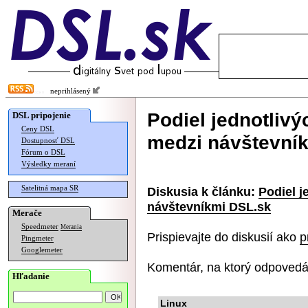
neprihlásený
Podiel jednotlivý
DSL pripojenie
Ceny DSL
medzi návštevní
Dostupnosť DSL
Fórum o DSL
Výsledky meraní
Satelitná mapa SR
Diskusia k článku:
Podiel j
návštevníkmi DSL.sk
Merače
Speedmeter
Merania
Prispievajte do diskusií ako
p
Pingmeter
Googlemeter
Komentár, na ktorý odpovedá
Hľadanie
Linux