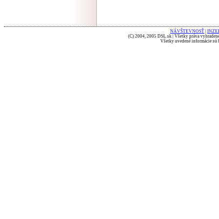
NÁVŠTEVNOSŤ
|
INZE
(C) 2004, 2005 DSL.sk | Všetky práva vyhradené
Všetky uvedené informácie sú b