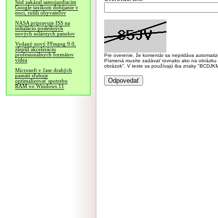
Súd zakázal samojazdiacim
Google taxíkom dobíjanie v
noci, rušili obyvateľov
NASA pripravuje ISS na
inštaláciu posledných
nových solárnych panelov
Vydaný nový FFmpeg 9.0,
zlepšil akceleráciu
profesionálnych formátov
Pre overenie, že komentár sa nepridáva automatizov
videa
Písmená musíte zadávať rovnako ako na obrázku veľk
obrázok". V texte sa používajú iba znaky "BC
Microsoft v čase drahých
pamätí sľubuje
optimalizovať spotrebu
RAM vo Windows 11