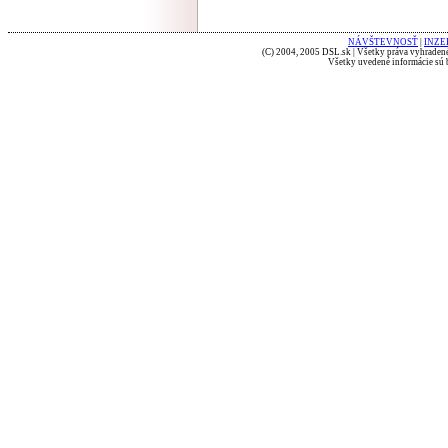
NÁVŠTEVNOSŤ
|
INZE
(C) 2004, 2005 DSL.sk | Všetky práva vyhradené
Všetky uvedené informácie sú b