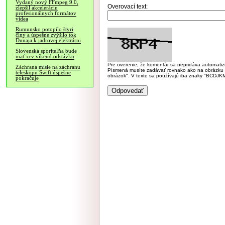
Vydaný nový FFmpeg 9.0,
Overovací text:
zlepšil akceleráciu
profesionálnych formátov
videa
Rumunsko potopilo štyri
člny a úspešne zvýšilo tok
Dunaja k jadrovej elektrárni
Slovenská sporiteľňa bude
mať cez víkend odstávku
Pre overenie, že komentár sa nepridáva automatizov
Záchrana misie na záchranu
Písmená musíte zadávať rovnako ako na obrázku veľk
teleskopu Swift úspešne
obrázok". V texte sa používajú iba znaky "BC
pokračuje