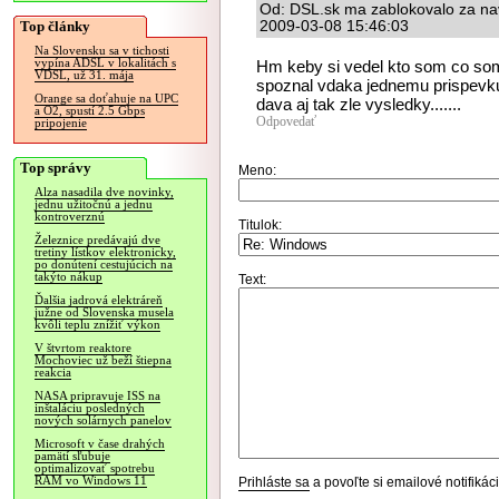
Od: DSL.sk ma zablokovalo za navr
Top články
2009-03-08 15:46:03
Na Slovensku sa v tichosti
vypína ADSL v lokalitách s
Hm keby si vedel kto som co som,
VDSL, už 31. mája
spoznal vdaka jednemu prispevku
Orange sa doťahuje na UPC
dava aj tak zle vysledky.......
a O2, spustí 2.5 Gbps
Odpovedať
pripojenie
Top správy
Meno:
Alza nasadila dve novinky,
jednu užitočnú a jednu
kontroverznú
Titulok:
Železnice predávajú dve
tretiny lístkov elektronicky,
po donútení cestujúcich na
takýto nákup
Text:
Ďalšia jadrová elektráreň
južne od Slovenska musela
kvôli teplu znížiť výkon
V štvrtom reaktore
Mochoviec už beží štiepna
reakcia
NASA pripravuje ISS na
inštaláciu posledných
nových solárnych panelov
Microsoft v čase drahých
pamätí sľubuje
optimalizovať spotrebu
RAM vo Windows 11
Prihláste sa
a povoľte si emailové notifiká