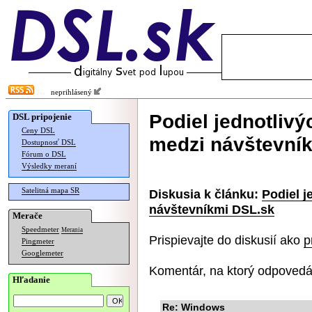
neprihlásený
Podiel jednotlivý
DSL pripojenie
Ceny DSL
medzi návštevní
Dostupnosť DSL
Fórum o DSL
Výsledky meraní
Satelitná mapa SR
Diskusia k článku:
Podiel j
návštevníkmi DSL.sk
Merače
Speedmeter
Merania
Prispievajte do diskusií ako
p
Pingmeter
Googlemeter
Komentár, na ktorý odpovedá
Hľadanie
Re: Windows