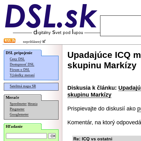
neprihlásený
Upadajúce ICQ má
DSL pripojenie
Ceny DSL
skupinu Markízy
Dostupnosť DSL
Fórum o DSL
Výsledky meraní
Satelitná mapa SR
Diskusia k článku:
Upadajú
skupinu Markízy
Merače
Speedmeter
Merania
Prispievajte do diskusií ako
p
Pingmeter
Googlemeter
Komentár, na ktorý odpovedá
Hľadanie
Re: ICQ vs ostatni