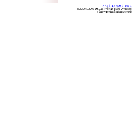
NÁVŠTEVNOSŤ
|
INZE
(C) 2004, 2005 DSL.sk | Všetky práva vyhradené
Všetky uvedené informácie sú b