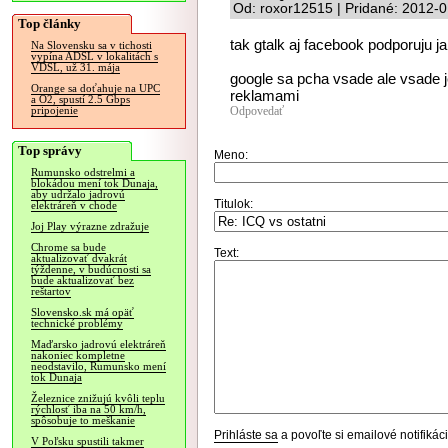
Od: roxor12515 | Pridané: 2012-
Top články
tak gtalk aj facebook podporuju j
Na Slovensku sa v tichosti
vypína ADSL v lokalitách s
VDSL, už 31. mája
google sa pcha vsade ale vsade j
Orange sa doťahuje na UPC
reklamami
a O2, spustí 2.5 Gbps
Odpovedať
pripojenie
Top správy
Meno:
Rumunsko odstrelmi a
blokádou mení tok Dunaja,
aby udržalo jadrovú
Titulok:
elektráreň v chode
Joj Play výrazne zdražuje
Chrome sa bude
Text:
aktualizovať dvakrát
týždenne, v budúcnosti sa
bude aktualizovať bez
reštartov
Slovensko.sk má opäť
technické problémy
Maďarsko jadrovú elektráreň
nakoniec kompletne
neodstavilo, Rumunsko mení
tok Dunaja
Železnice znižujú kvôli teplu
rýchlosť iba na 50 km/h,
spôsobuje to meškanie
Prihláste sa
a povoľte si emailové notifiká
V Poľsku spustili takmer