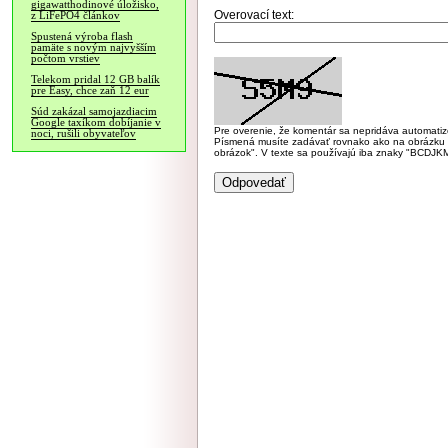
gigawatthodinové úložisko,
Overovací text:
z LiFePO4 článkov
Spustená výroba flash
pamäte s novým najvyšším
počtom vrstiev
Telekom pridal 12 GB balík
pre Easy, chce zaň 12 eur
Súd zakázal samojazdiacim
Google taxíkom dobíjanie v
Pre overenie, že komentár sa nepridáva automatizov
noci, rušili obyvateľov
Písmená musíte zadávať rovnako ako na obrázku veľk
obrázok". V texte sa používajú iba znaky "BC