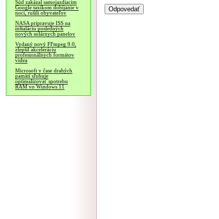
Súd zakázal samojazdiacim
Google taxíkom dobíjanie v
noci, rušili obyvateľov
NASA pripravuje ISS na
inštaláciu posledných
nových solárnych panelov
Vydaný nový FFmpeg 9.0,
zlepšil akceleráciu
profesionálnych formátov
videa
Microsoft v čase drahých
pamätí sľubuje
optimalizovať spotrebu
RAM vo Windows 11