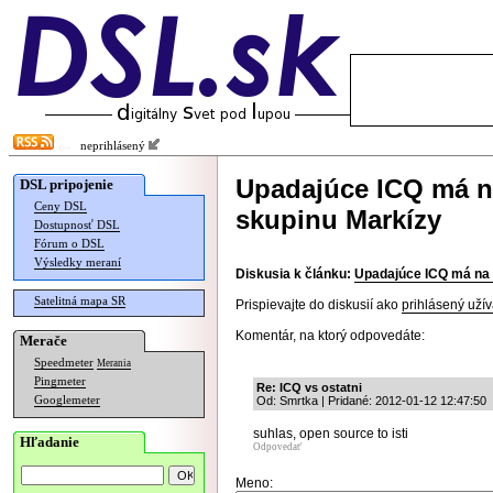
neprihlásený
Upadajúce ICQ má n
DSL pripojenie
Ceny DSL
skupinu Markízy
Dostupnosť DSL
Fórum o DSL
Výsledky meraní
Diskusia k článku:
Upadajúce ICQ má na 
Satelitná mapa SR
Prispievajte do diskusií ako
prihlásený užív
Komentár, na ktorý odpovedáte:
Merače
Speedmeter
Merania
Pingmeter
Re: ICQ vs ostatni
Googlemeter
Od: Smrtka | Pridané: 2012-01-12 12:47:50
suhlas, open source to isti
Hľadanie
Odpovedať
Meno: