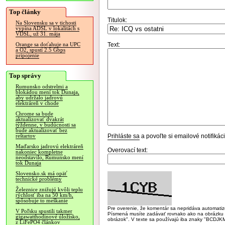
Top články
Titulok:
Na Slovensku sa v tichosti
vypína ADSL v lokalitách s
VDSL, už 31. mája
Text:
Orange sa doťahuje na UPC
a O2, spustí 2.5 Gbps
pripojenie
Top správy
Rumunsko odstrelmi a
blokádou mení tok Dunaja,
aby udržalo jadrovú
elektráreň v chode
Chrome sa bude
aktualizovať dvakrát
týždenne, v budúcnosti sa
bude aktualizovať bez
Prihláste sa
a povoľte si emailové notifiká
reštartov
Maďarsko jadrovú elektráreň
Overovací text:
nakoniec kompletne
neodstavilo, Rumunsko mení
tok Dunaja
Slovensko.sk má opäť
technické problémy
Železnice znižujú kvôli teplu
rýchlosť iba na 50 km/h,
spôsobuje to meškanie
Pre overenie, že komentár sa nepridáva automatizov
V Poľsku spustili takmer
Písmená musíte zadávať rovnako ako na obrázku veľk
gigawatthodinové úložisko,
obrázok". V texte sa používajú iba znaky "BC
z LiFePO4 článkov