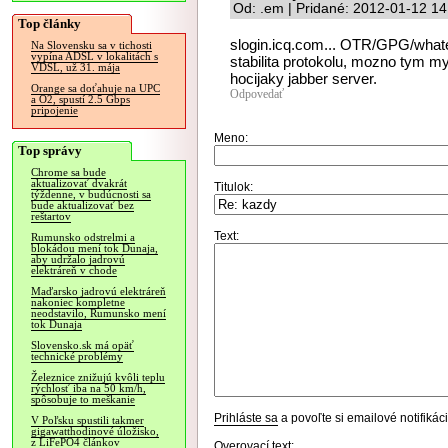
Od: .em | Pridané: 2012-01-12 14
Top články
slogin.icq.com... OTR/GPG/whate
Na Slovensku sa v tichosti
vypína ADSL v lokalitách s
stabilita protokolu, mozno tym mys
VDSL, už 31. mája
hocijaky jabber server.
Orange sa doťahuje na UPC
Odpovedať
a O2, spustí 2.5 Gbps
pripojenie
Meno:
Top správy
Chrome sa bude
aktualizovať dvakrát
Titulok:
týždenne, v budúcnosti sa
bude aktualizovať bez
reštartov
Text:
Rumunsko odstrelmi a
blokádou mení tok Dunaja,
aby udržalo jadrovú
elektráreň v chode
Maďarsko jadrovú elektráreň
nakoniec kompletne
neodstavilo, Rumunsko mení
tok Dunaja
Slovensko.sk má opäť
technické problémy
Železnice znižujú kvôli teplu
rýchlosť iba na 50 km/h,
spôsobuje to meškanie
Prihláste sa
a povoľte si emailové notifiká
V Poľsku spustili takmer
gigawatthodinové úložisko,
z LiFePO4 článkov
Overovací text: