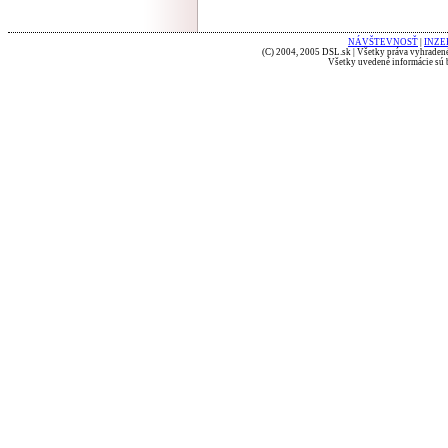
NÁVŠTEVNOSŤ
|
INZE
(C) 2004, 2005 DSL.sk | Všetky práva vyhradené
Všetky uvedené informácie sú b