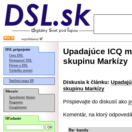
neprihlásený
Upadajúce ICQ má
DSL pripojenie
Ceny DSL
skupinu Markízy
Dostupnosť DSL
Fórum o DSL
Výsledky meraní
Satelitná mapa SR
Diskusia k článku:
Upadajú
skupinu Markízy
Merače
Speedmeter
Merania
Prispievajte do diskusií ako
p
Pingmeter
Googlemeter
Komentár, na ktorý odpovedá
Hľadanie
Re: kazdy