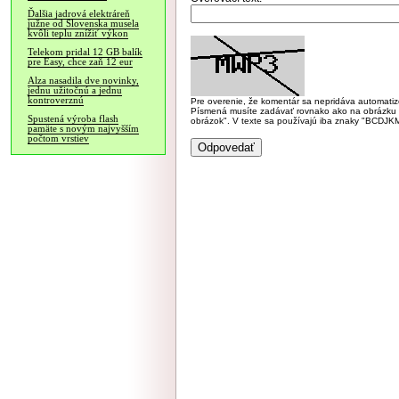
Ďalšia jadrová elektráreň
južne od Slovenska musela
kvôli teplu znížiť výkon
Telekom pridal 12 GB balík
pre Easy, chce zaň 12 eur
Alza nasadila dve novinky,
jednu užitočnú a jednu
kontroverznú
Pre overenie, že komentár sa nepridáva automatizov
Písmená musíte zadávať rovnako ako na obrázku veľk
Spustená výroba flash
obrázok". V texte sa používajú iba znaky "BC
pamäte s novým najvyšším
počtom vrstiev