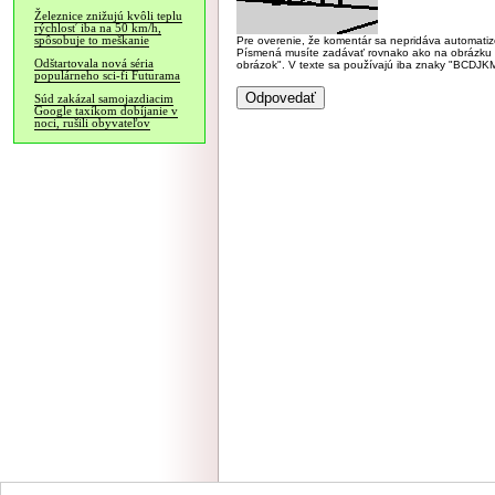
Železnice znižujú kvôli teplu
rýchlosť iba na 50 km/h,
spôsobuje to meškanie
Pre overenie, že komentár sa nepridáva automatizov
Písmená musíte zadávať rovnako ako na obrázku veľk
Odštartovala nová séria
obrázok". V texte sa používajú iba znaky "BC
populárneho sci-fi Futurama
Súd zakázal samojazdiacim
Google taxíkom dobíjanie v
noci, rušili obyvateľov
NÁVŠTEVNOSŤ
|
INZE