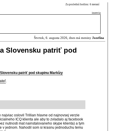
Za poslednú hodinu: 6 meraní
inzercia
Štvrtok, 6. augusta 2026, dnes má meniny
Jozefína
a Slovensku patriť pod
Slovensku patriť pod skupinu Markízy
ateľ
.
jviac oslovil Trillian hlavne od najnovsej verzie
icialneho ICQ klienta ale aby to zvladalo aj facebook
 (bez nutnosti mat nainstalovaneho skype klienta) a tym
te v jednom. Nahodil som si krasnu jednoduchu temu