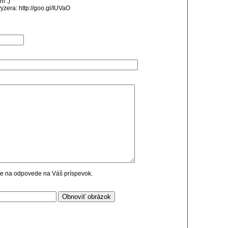
m :)
vyzera: http://goo.gl/IUVaO
cie na odpovede na Váš príspevok.