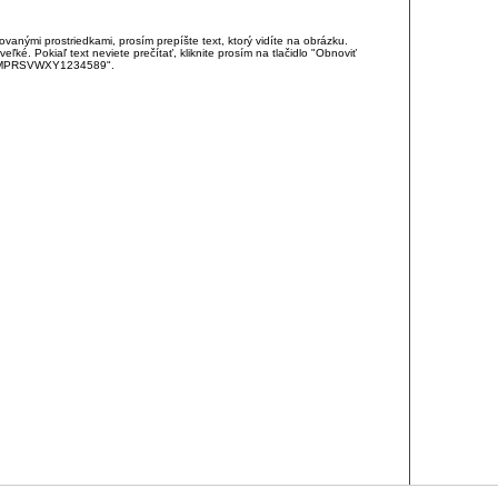
anými prostriedkami, prosím prepíšte text, ktorý vidíte na obrázku.
é. Pokiaľ text neviete prečítať, kliknite prosím na tlačidlo "Obnoviť
DJKMPRSVWXY1234589".
RCIA