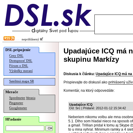
neprihlásený
Upadajúce ICQ má n
DSL pripojenie
Ceny DSL
skupinu Markízy
Dostupnosť DSL
Fórum o DSL
Výsledky meraní
Diskusia k článku:
Upadajúce ICQ má na 
Satelitná mapa SR
Prispievajte do diskusií ako
prihlásený užív
Komentár, na ktorý odpovedáte:
Merače
Speedmeter
Merania
Pingmeter
Upadajúce ICQ
Googlemeter
Od: Src | Pridané: 2012-01-12 15:34:42
Neberiem nikomu volbu ale mna osobne na
Hľadanie
5.1. Dlho som hladal nieco na sposob of
a gmail. Trillian pridal k tomu aj Skype
to u mna vyhral. Minimum ramky a 4 sie