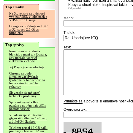
+ vzhlad nativnych ikon a smajlov a bezi
Keby sa chcel niekto inspirovat takto to 
Top články
Odpovedať
Na Slovensku sa v tichosti
vypína ADSL v lokalitách s
Meno:
VDSL, už 31. mája
Orange sa doťahuje na UPC
a O2, spustí 2.5 Gbps
Titulok:
pripojenie
Top správy
Text:
Rumunsko odstrelmi a
blokádou mení tok Dunaja,
aby udržalo jadrovú
elektráreň v chode
Joj Play výrazne zdražuje
Chrome sa bude
aktualizovať dvakrát
týždenne, v budúcnosti sa
bude aktualizovať bez
reštartov
Slovensko.sk má opäť
technické problémy
Prihláste sa
a povoľte si emailové notifiká
Spustená výroba flash
pamäte s novým najvyšším
počtom vrstiev
Overovací text:
V Poľsku spustili takmer
gigawatthodinové úložisko,
z LiFePO4 článkov
Telekom pridal 12 GB balík
pre Easy, chce zaň 12 eur