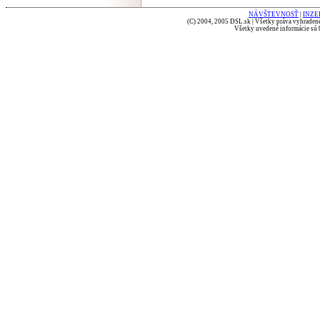
NÁVŠTEVNOSŤ
|
INZE
(C) 2004, 2005 DSL.sk | Všetky práva vyhradené
Všetky uvedené informácie sú b