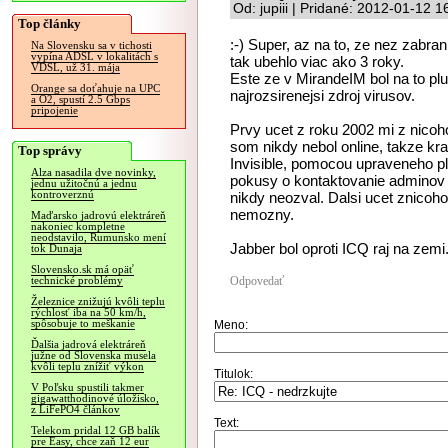
Od: jupiii | Pridané: 2012-01-12 1
Top články
:-) Super, az na to, ze nez zabran
Na Slovensku sa v tichosti
vypína ADSL v lokalitách s
tak ubehlo viac ako 3 roky.
VDSL, už 31. mája
Este ze v MirandeIM bol na to plu
Orange sa doťahuje na UPC
najrozsirenejsi zdroj virusov.
a O2, spustí 2.5 Gbps
pripojenie
Prvy ucet z roku 2002 mi z nicoh
som nikdy nebol online, takze kra
Top správy
Invisible, pomocou upraveneho pl
Alza nasadila dve novinky,
pokusy o kontaktovanie adminov r
jednu užitočnú a jednu
kontroverznú
nikdy neozval. Dalsi ucet znicoho
nemozny.
Maďarsko jadrovú elektráreň
nakoniec kompletne
neodstavilo, Rumunsko mení
Jabber bol oproti ICQ raj na zemi
tok Dunaja
Slovensko.sk má opäť
Odpovedať
technické problémy
Železnice znižujú kvôli teplu
rýchlosť iba na 50 km/h,
spôsobuje to meškanie
Meno:
Ďalšia jadrová elektráreň
južne od Slovenska musela
kvôli teplu znížiť výkon
Titulok:
V Poľsku spustili takmer
gigawatthodinové úložisko,
z LiFePO4 článkov
Text:
Telekom pridal 12 GB balík
pre Easy, chce zaň 12 eur