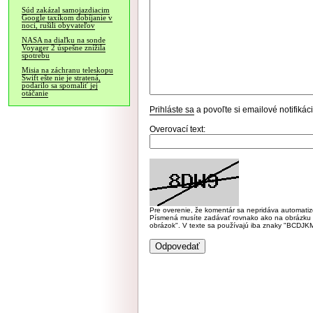
Súd zakázal samojazdiacim
Google taxíkom dobíjanie v
noci, rušili obyvateľov
NASA na diaľku na sonde
Voyager 2 úspešne znížila
spotrebu
Misia na záchranu teleskopu
Swift ešte nie je stratená,
podarilo sa spomaliť jej
otáčanie
Prihláste sa
a povoľte si emailové notifiká
Overovací text:
Pre overenie, že komentár sa nepridáva automatizov
Písmená musíte zadávať rovnako ako na obrázku veľk
obrázok". V texte sa používajú iba znaky "BC