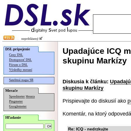
neprihlásený
Upadajúce ICQ má
DSL pripojenie
Ceny DSL
skupinu Markízy
Dostupnosť DSL
Fórum o DSL
Výsledky meraní
Satelitná mapa SR
Diskusia k článku:
Upadajú
skupinu Markízy
Merače
Speedmeter
Merania
Prispievajte do diskusií ako
p
Pingmeter
Googlemeter
Komentár, na ktorý odpovedá
Hľadanie
Re: ICQ - nedrzkujte