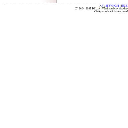
NÁVŠTEVNOSŤ
|
INZE
(C) 2004, 2005 DSL.sk | Všetky práva vyhradené
Všetky uvedené informácie sú b