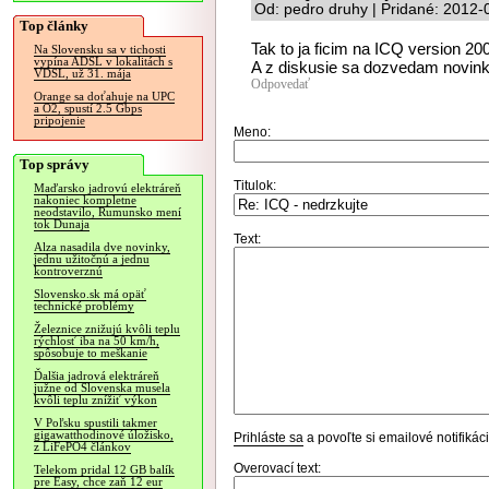
Od: pedro druhy | Pridané: 2012-
Top články
Tak to ja ficim na ICQ version 20
Na Slovensku sa v tichosti
vypína ADSL v lokalitách s
A z diskusie sa dozvedam novinku
VDSL, už 31. mája
Odpovedať
Orange sa doťahuje na UPC
a O2, spustí 2.5 Gbps
pripojenie
Meno:
Top správy
Titulok:
Maďarsko jadrovú elektráreň
nakoniec kompletne
neodstavilo, Rumunsko mení
tok Dunaja
Text:
Alza nasadila dve novinky,
jednu užitočnú a jednu
kontroverznú
Slovensko.sk má opäť
technické problémy
Železnice znižujú kvôli teplu
rýchlosť iba na 50 km/h,
spôsobuje to meškanie
Ďalšia jadrová elektráreň
južne od Slovenska musela
kvôli teplu znížiť výkon
V Poľsku spustili takmer
gigawatthodinové úložisko,
Prihláste sa
a povoľte si emailové notifiká
z LiFePO4 článkov
Overovací text:
Telekom pridal 12 GB balík
pre Easy, chce zaň 12 eur