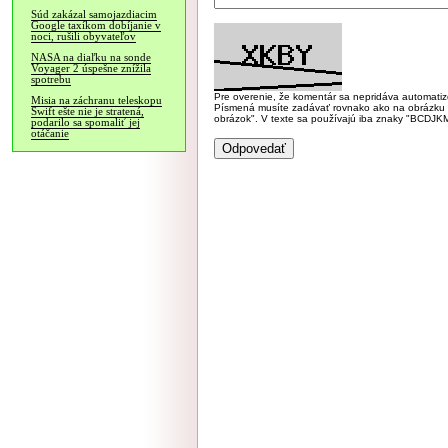
Súd zakázal samojazdiacim
Google taxíkom dobíjanie v
noci, rušili obyvateľov
NASA na diaľku na sonde
Voyager 2 úspešne znížila
spotrebu
Pre overenie, že komentár sa nepridáva automatizov
Misia na záchranu teleskopu
Písmená musíte zadávať rovnako ako na obrázku veľk
Swift ešte nie je stratená,
obrázok". V texte sa používajú iba znaky "BC
podarilo sa spomaliť jej
otáčanie