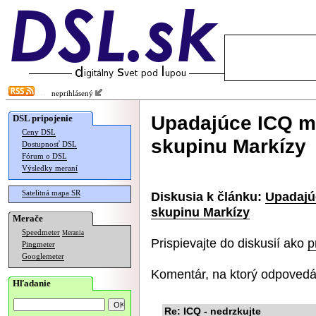
neprihlásený
Upadajúce ICQ má
DSL pripojenie
Ceny DSL
skupinu Markízy
Dostupnosť DSL
Fórum o DSL
Výsledky meraní
Satelitná mapa SR
Diskusia k článku:
Upadajú
skupinu Markízy
Merače
Speedmeter
Merania
Prispievajte do diskusií ako
p
Pingmeter
Googlemeter
Komentár, na ktorý odpovedá
Hľadanie
Re: ICQ - nedrzkujte