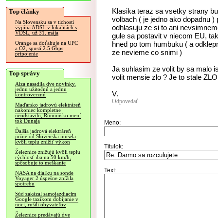
Klasika teraz sa vsetky strany bu
Top články
volbach ( je jedno ako dopadnu ) 
Na Slovensku sa v tichosti
odhlasuju ze si to ani nevsimneme
vypína ADSL v lokalitách s
VDSL, už 31. mája
gule sa postavit v niecom EU, tak
hned po tom humbuku ( a odklepn
Orange sa doťahuje na UPC
a O2, spustí 2.5 Gbps
ze nevieme co snimi )
pripojenie
Ja suhlasim ze volit by sa malo i
Top správy
volit mensie zlo ? Je to stale ZLO
Alza nasadila dve novinky,
jednu užitočnú a jednu
V.
kontroverznú
Odpovedať
Maďarsko jadrovú elektráreň
nakoniec kompletne
neodstavilo, Rumunsko mení
tok Dunaja
Meno:
Ďalšia jadrová elektráreň
južne od Slovenska musela
kvôli teplu znížiť výkon
Titulok:
Železnice znižujú kvôli teplu
rýchlosť iba na 50 km/h,
spôsobuje to meškanie
Text:
NASA na diaľku na sonde
Voyager 2 úspešne znížila
spotrebu
Súd zakázal samojazdiacim
Google taxíkom dobíjanie v
noci, rušili obyvateľov
Železnice predávajú dve