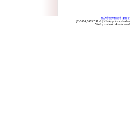
NÁVŠTEVNOSŤ
|
INZE
(C) 2004, 2005 DSL.sk | Všetky práva vyhradené
Všetky uvedené informácie sú b