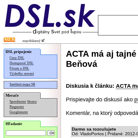
neprihlásený
ACTA má aj tajné 
DSL pripojenie
Ceny DSL
Beňová
Dostupnosť DSL
Fórum o DSL
Výsledky meraní
Satelitná mapa SR
Diskusia k článku:
ACTA má 
Merače
Prispievajte do diskusií ako
p
Speedmeter
Merania
Pingmeter
Komentár, na ktorý odpovedá
Googlemeter
Hľadanie
Darmo sa rozculujete
Od: VladoPortos | Pridané: 2012-