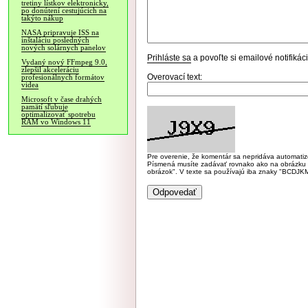
tretiny lístkov elektronicky,
po donútení cestujúcich na
takýto nákup
NASA pripravuje ISS na
inštaláciu posledných
nových solárnych panelov
Prihláste sa
a povoľte si emailové notifiká
Vydaný nový FFmpeg 9.0,
zlepšil akceleráciu
Overovací text:
profesionálnych formátov
videa
Microsoft v čase drahých
pamätí sľubuje
optimalizovať spotrebu
RAM vo Windows 11
Pre overenie, že komentár sa nepridáva automatizov
Písmená musíte zadávať rovnako ako na obrázku veľk
obrázok". V texte sa používajú iba znaky "BC